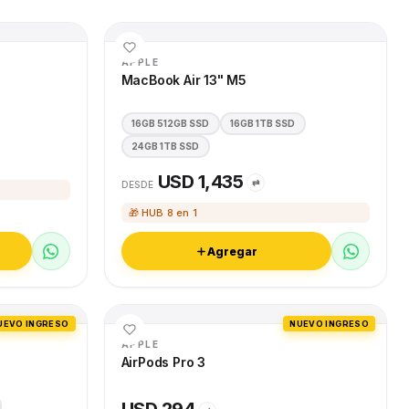
APPLE
MacBook Air 13" M5
16GB 512GB SSD
16GB 1TB SSD
24GB 1TB SSD
USD 1,435
⇄
DESDE
🎁 HUB 8 en 1
Agregar
UEVO INGRESO
NUEVO INGRESO
APPLE
AirPods Pro 3