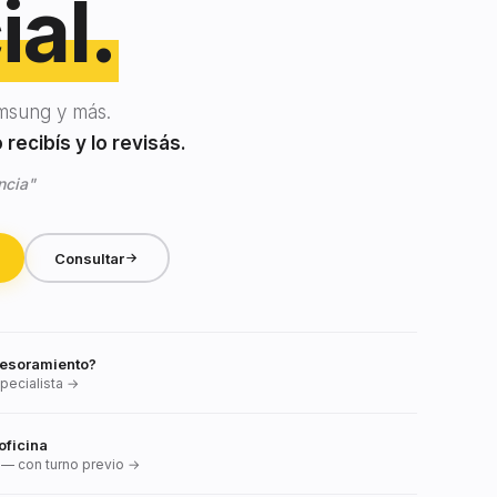
ial.
msung y más.
recibís y lo revisás.
ncia"
Consultar
esoramiento?
pecialista →
oficina
— con turno previo →