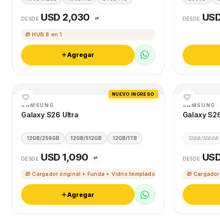
USD 2,030
USD
⇄
DESDE
DESDE
🎁 HUB 8 en 1
Agregar
NUEVO INGRESO
SAMSUNG
SAMSUNG
Galaxy S26 Ultra
Galaxy S2
12GB/256GB
12GB/512GB
12GB/1TB
12GB/128GB
USD 1,090
USD
⇄
DESDE
DESDE
🎁 Cargador original + Funda + Vidrio templado
🎁 Cargador
Agregar