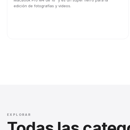
MacBook Pro M4 de 16" y es un súper fierro para la
edición de fotografías y videos.
EXPLORAR
Todas las categ