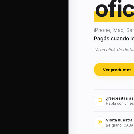
ofic
iPhone, Mac, Sa
Pagás cuando lo 
"A un click de dista
Ver productos
¿Necesitás as
Hablá con un es
Visitá nuestra 
Belgrano, CABA 