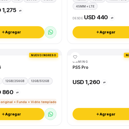
45MM + LTE
 1,275
⇄
USD 440
⇄
DESDE
Agregar
Agregar
NUEVO INGRESO
N
GAMING
6
PS5 Pro
USD 1,260
12GB/256GB
12GB/512GB
⇄
 860
⇄
 original + Funda + Vidrio templado
Agregar
Agregar