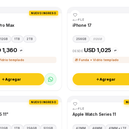
NUEVO INGRESO
APPLE
Pro Max
iPhone 17
512GB
1TB
2TB
256GB
512GB
 1,360
USD 1,025
⇄
⇄
DESDE
Vidrio templado
🎁 Funda + Vidrio templado
Agregar
Agregar
NUEVO INGRESO
N
APPLE
5 11"
Apple Watch Series 11
512GB
1TB
256GB
512GB
42MM
46MM
41MM + LTE