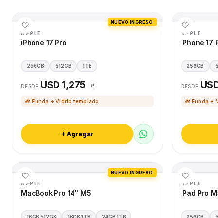
NUEVO INGRESO
APPLE
APPLE
iPhone 17 Pro
iPhone 17 
256GB
512GB
1TB
256GB
USD 1,275
USD
⇄
DESDE
DESDE
🎁 Funda + Vidrio templado
🎁 Funda + 
Agregar
NUEVO INGRESO
APPLE
APPLE
MacBook Pro 14" M5
iPad Pro M
16GB 512GB
16GB 1TB
24GB 1TB
256GB