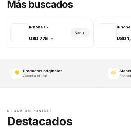
Más buscados
iPhone 15
iPhone 
Ver →
USD 775
USD 1
⇄
Productos originales
Atenc
🛡️
💬
Garantía oficial
Asesora
STOCK DISPONIBLE
Destacados