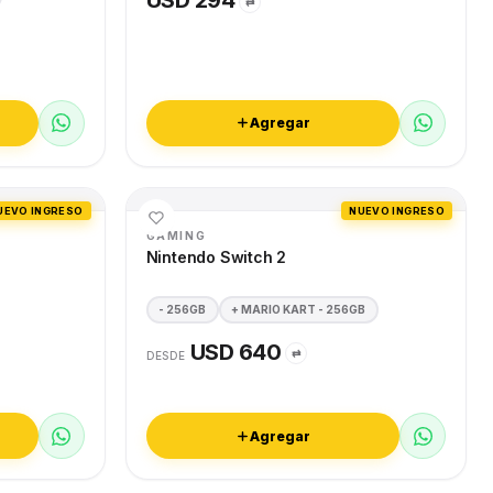
USD 294
⇄
Agregar
UEVO INGRESO
NUEVO INGRESO
GAMING
Nintendo Switch 2
- 256GB
+ MARIO KART - 256GB
USD 640
⇄
DESDE
Agregar