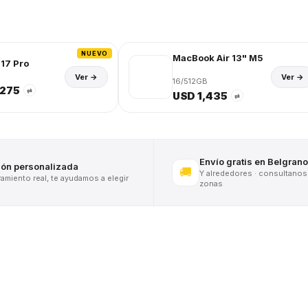
NUEVO
MacBook Air 13" M5
17 Pro
Ver →
Ver →
16/512GB
,275
⇄
USD 1,435
⇄
Envío gratis en Belgrano
ión personalizada
🚚
Y alrededores · consultanos
miento real, te ayudamos a elegir
zonas