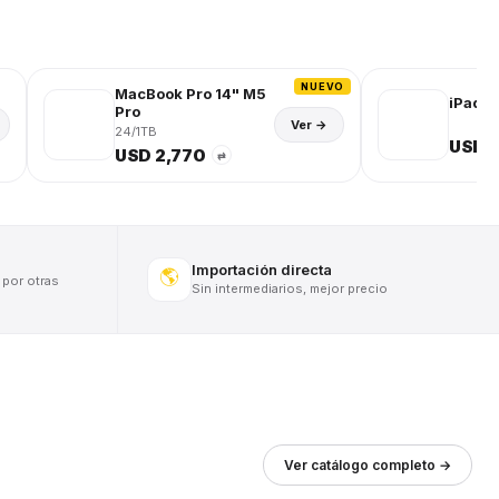
NUEVO
MacBook Pro 14" M5
iPad (
Pro
Ver →
24/1TB
USD 
USD 2,770
⇄
Importación directa
🌎
 por otras
Sin intermediarios, mejor precio
Ver catálogo completo →