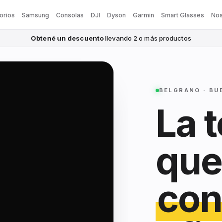
orios
Samsung
Consolas
DJI
Dyson
Garmin
Smart Glasses
Nos
Obtené un descuento
llevando 2 o más productos
BELGRANO · BU
La 
que
con