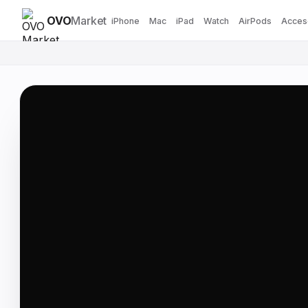
OVO
Market
iPhone
Mac
iPad
Watch
AirPods
Acces