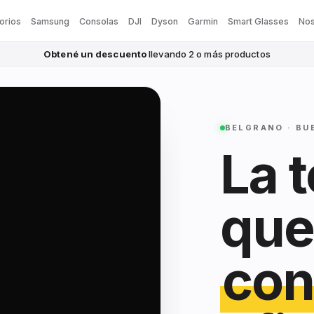
orios
Samsung
Consolas
DJI
Dyson
Garmin
Smart Glasses
Nos
Obtené un descuento
llevando 2 o más productos
BELGRANO · BU
La 
que
con