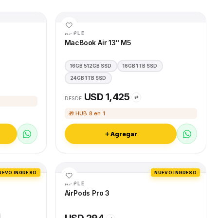
APPLE
MacBook Air 13" M5
16GB 512GB SSD
16GB 1TB SSD
24GB 1TB SSD
USD 1,425
⇄
DESDE
🎁 HUB 8 en 1
Agregar
UEVO INGRESO
NUEVO INGRESO
APPLE
AirPods Pro 3