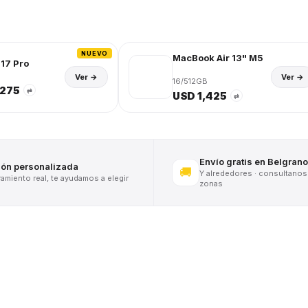
NUEVO
MacBook Air 13" M5
17 Pro
Ver →
Ver →
16/512GB
,275
⇄
USD 1,425
⇄
Envío gratis en Belgrano
ión personalizada
🚚
Y alrededores · consultanos
miento real, te ayudamos a elegir
zonas