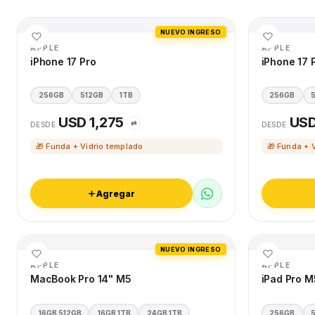
NUEVO INGRESO
APPLE
APPLE
iPhone 17 Pro
iPhone 17 
256GB
512GB
1TB
256GB
USD 1,275
USD
⇄
DESDE
DESDE
🎁 Funda + Vidrio templado
🎁 Funda + 
Agregar
NUEVO INGRESO
APPLE
APPLE
MacBook Pro 14" M5
iPad Pro M
16GB 512GB
16GB 1TB
24GB 1TB
256GB