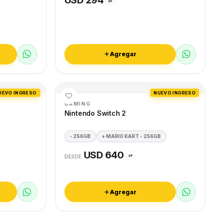
USD 294
⇄
Agregar
UEVO INGRESO
NUEVO INGRESO
GAMING
Nintendo Switch 2
- 256GB
+ MARIO KART - 256GB
USD 640
⇄
DESDE
Agregar