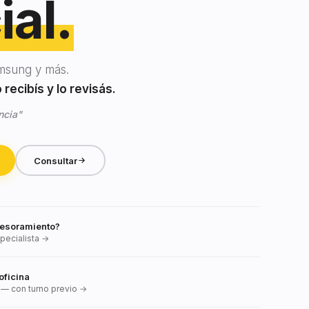
ial.
msung y más.
recibís y lo revisás.
ncia"
Consultar
esoramiento?
pecialista →
oficina
— con turno previo →