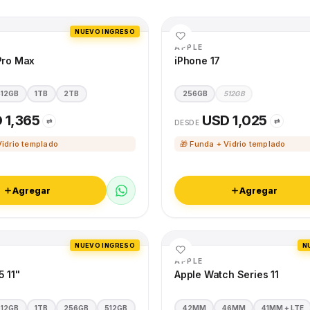
NUEVO INGRESO
APPLE
Pro Max
iPhone 17
512GB
1TB
2TB
256GB
512GB
 1,365
USD 1,025
⇄
⇄
DESDE
Vidrio templado
🎁 Funda + Vidrio templado
Agregar
Agregar
NUEVO INGRESO
N
APPLE
5 11"
Apple Watch Series 11
512GB
1TB
256GB
512GB
42MM
46MM
41MM + LTE