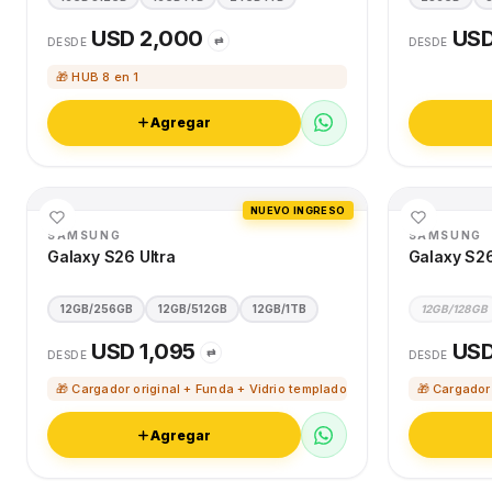
USD 2,000
USD
⇄
DESDE
DESDE
🎁 HUB 8 en 1
Agregar
NUEVO INGRESO
SAMSUNG
SAMSUNG
Galaxy S26 Ultra
Galaxy S2
12GB/256GB
12GB/512GB
12GB/1TB
12GB/128GB
USD 1,095
USD
⇄
DESDE
DESDE
🎁 Cargador original + Funda + Vidrio templado
🎁 Cargador
Agregar