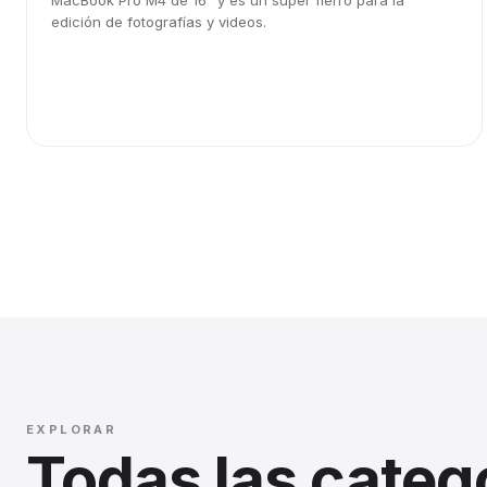
MacBook Pro M4 de 16" y es un súper fierro para la
edición de fotografías y videos.
EXPLORAR
Todas las categ