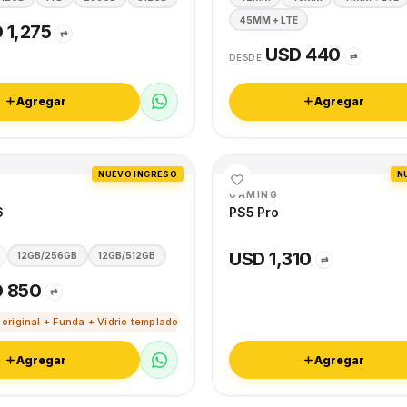
45MM + LTE
 1,275
⇄
USD 440
⇄
DESDE
Agregar
Agregar
NUEVO INGRESO
N
GAMING
6
PS5 Pro
USD 1,310
12GB/256GB
12GB/512GB
⇄
 850
⇄
 original + Funda + Vidrio templado
Agregar
Agregar