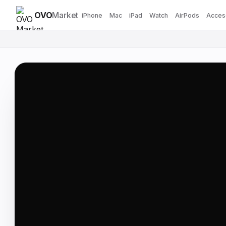
OVO
Market
iPhone
Mac
iPad
Watch
AirPods
Acces