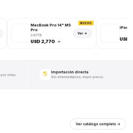
NUEVO
MacBook Pro 14" M5
iPad (
Pro
Ver →
24/1TB
USD 
USD 2,770
⇄
Importación directa
🌎
 por otras
Sin intermediarios, mejor precio
Ver catálogo completo →