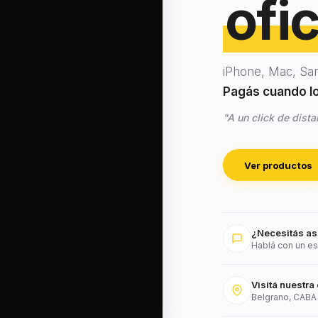
ofic
iPhone, Mac, Sa
Pagás cuando lo 
"A un click de dista
Ver productos
¿Necesitás as
Hablá con un es
Visitá nuestra 
Belgrano, CABA 