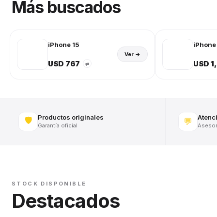
Más buscados
iPhone 15
iPhone 
Ver →
USD 767
USD 1
⇄
Productos originales
Atenc
🛡️
💬
Garantía oficial
Asesora
STOCK DISPONIBLE
Destacados