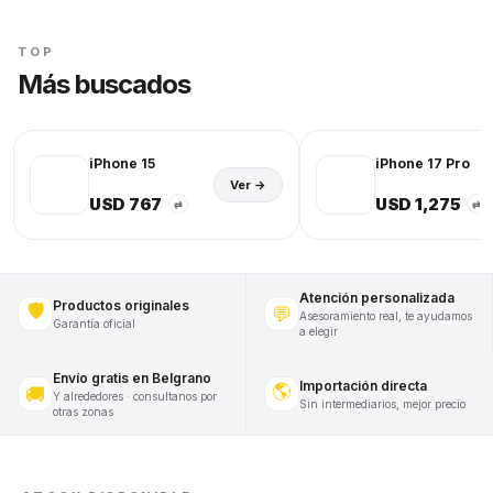
TOP
Más buscados
iPhone 15
iPhone 17 Pro
Ver →
USD 767
USD 1,275
⇄
⇄
Atención personalizada
Productos originales
🛡️
💬
Asesoramiento real, te ayudamos
Garantía oficial
a elegir
Envío gratis en Belgrano
Importación directa
🌎
🚚
Y alrededores · consultanos por
Sin intermediarios, mejor precio
otras zonas