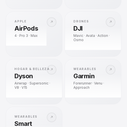
APPLE
DRONES
↗
↗
AirPods
DJI
4 · Pro 3 · Max
Mavic · Avata · Action ·
Osmo
HOGAR & BELLEZA
WEARABLES
↗
↗
Dyson
Garmin
Airwrap · Supersonic ·
Forerunner · Venu ·
V8 · V15
Approach
WEARABLES
↗
Smart