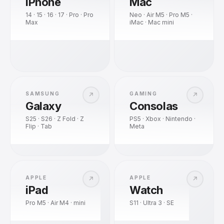
iPhone
Mac
14 · 15 · 16 · 17 · Pro · Pro
Neo · Air M5 · Pro M5 ·
Max
iMac · Mac mini
SAMSUNG
GAMING
↗
↗
Galaxy
Consolas
S25 · S26 · Z Fold · Z
PS5 · Xbox · Nintendo ·
Flip · Tab
Meta
APPLE
APPLE
↗
↗
iPad
Watch
Pro M5 · Air M4 · mini
S11 · Ultra 3 · SE