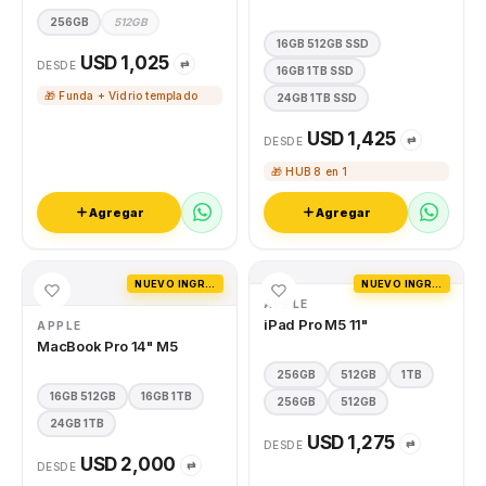
256GB
512GB
16GB 512GB SSD
USD 1,025
⇄
DESDE
16GB 1TB SSD
🎁 Funda + Vidrio templado
24GB 1TB SSD
USD 1,425
⇄
DESDE
🎁 HUB 8 en 1
Agregar
Agregar
NUEVO INGRESO
NUEVO INGRESO
APPLE
iPad Pro M5 11"
APPLE
MacBook Pro 14" M5
256GB
512GB
1TB
16GB 512GB
16GB 1TB
256GB
512GB
24GB 1TB
USD 1,275
⇄
DESDE
USD 2,000
⇄
DESDE