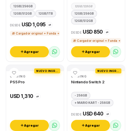
12GB/256GB
12GB/128GB
12GB/512GB
12GB/1TB
12GB/256GB
12GB/512GB
USD 1,095
⇄
DESDE
USD 850
⇄
DESDE
🎁 Cargador original + Funda + Vidrio templado
🎁 Cargador original + Funda + Vidri
Agregar
Agregar
NUEVO INGRESO
NUEVO INGRESO
GAMING
GAMING
PS5 Pro
Nintendo Switch 2
USD 1,310
- 256GB
⇄
+ MARIO KART - 256GB
USD 640
⇄
DESDE
Agregar
Agregar