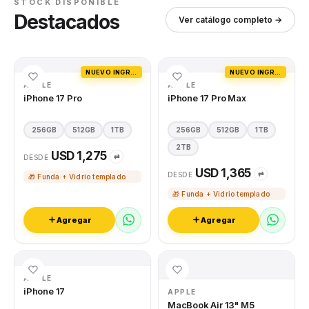
STOCK DISPONIBLE
Destacados
Ver catálogo completo →
NUEVO INGRESO
NUEVO INGRESO
APPLE
APPLE
iPhone 17 Pro
iPhone 17 Pro Max
256GB
512GB
1TB
256GB
512GB
1TB
2TB
USD 1,275
⇄
DESDE
USD 1,365
⇄
DESDE
🎁 Funda + Vidrio templado
🎁 Funda + Vidrio templado
Agregar
Agregar
APPLE
iPhone 17
APPLE
MacBook Air 13" M5