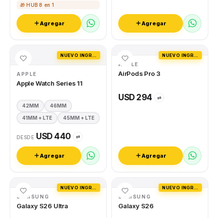
🎁 HUB 8 en 1
Agregar
Agregar
NUEVO INGRESO
NUEVO INGRESO
APPLE
AirPods Pro 3
APPLE
Apple Watch Series 11
USD 294
⇄
42MM
46MM
41MM + LTE
45MM + LTE
USD 440
⇄
DESDE
Agregar
Agregar
NUEVO INGRESO
NUEVO INGRESO
SAMSUNG
SAMSUNG
Galaxy S26 Ultra
Galaxy S26