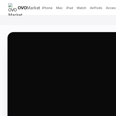
OVO
Market
iPhone
Mac
iPad
Watch
AirPods
Acces