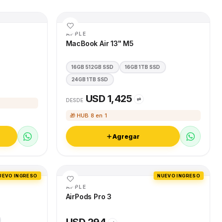
APPLE
MacBook Air 13" M5
16GB 512GB SSD
16GB 1TB SSD
24GB 1TB SSD
USD 1,425
⇄
DESDE
🎁 HUB 8 en 1
Agregar
UEVO INGRESO
NUEVO INGRESO
APPLE
AirPods Pro 3