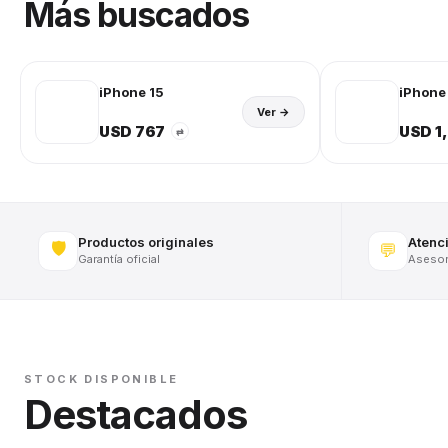
Más buscados
iPhone 15
iPhone 
Ver →
USD 767
USD 1
⇄
Productos originales
Atenc
🛡️
💬
Garantía oficial
Asesora
STOCK DISPONIBLE
Destacados