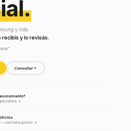
ial.
msung y más.
recibís y lo revisás.
ncia"
Consultar
esoramiento?
pecialista →
oficina
— con turno previo →