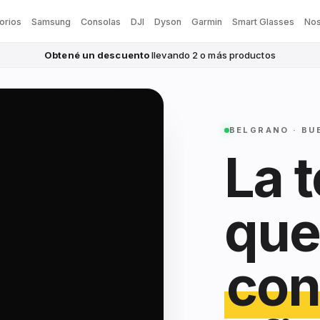
orios
Samsung
Consolas
DJI
Dyson
Garmin
Smart Glasses
Nos
Obtené un descuento
llevando 2 o más productos
BELGRANO · BU
La 
que
con