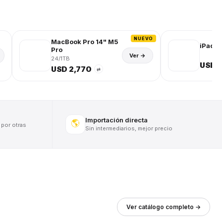
NUEVO
MacBook Pro 14" M5
iPad (
Pro
Ver →
24/1TB
USD 
USD 2,770
⇄
Importación directa
🌎
 por otras
Sin intermediarios, mejor precio
Ver catálogo completo →