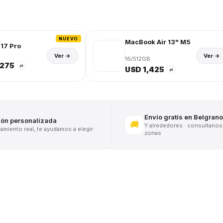
NUEVO
MacBook Air 13" M5
17 Pro
Ver →
Ver →
16/512GB
,275
⇄
USD 1,425
⇄
Envío gratis en Belgrano
ión personalizada
🚚
Y alrededores · consultanos
miento real, te ayudamos a elegir
zonas