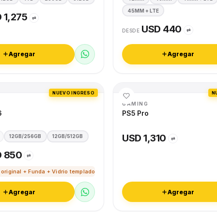
45MM + LTE
 1,275
⇄
USD 440
⇄
DESDE
Agregar
Agregar
NUEVO INGRESO
N
GAMING
6
PS5 Pro
USD 1,310
12GB/256GB
12GB/512GB
⇄
 850
⇄
 original + Funda + Vidrio templado
Agregar
Agregar