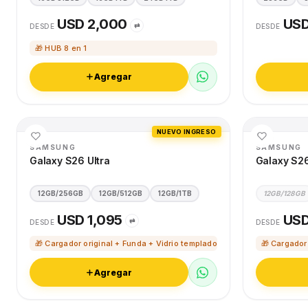
USD 2,000
USD
⇄
DESDE
DESDE
🎁 HUB 8 en 1
Agregar
NUEVO INGRESO
SAMSUNG
SAMSUNG
Galaxy S26 Ultra
Galaxy S2
12GB/256GB
12GB/512GB
12GB/1TB
12GB/128GB
USD 1,095
USD
⇄
DESDE
DESDE
🎁 Cargador original + Funda + Vidrio templado
🎁 Cargador
Agregar