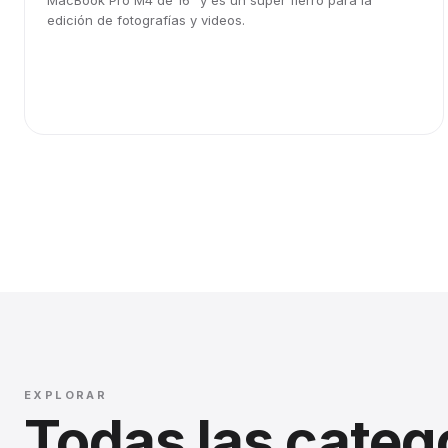
MacBook Pro M4 de 16" y es un súper fierro para la
edición de fotografías y videos.
EXPLORAR
Todas las categ