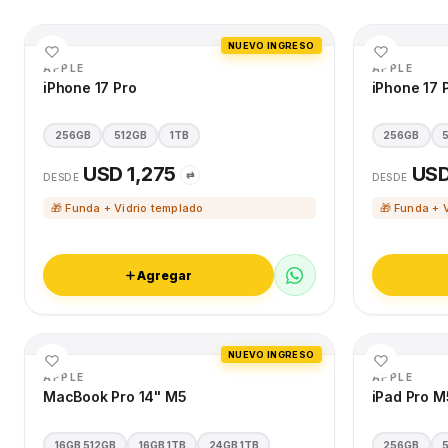
NUEVO INGRESO
APPLE
APPLE
iPhone 17 Pro
iPhone 17 
256GB
512GB
1TB
256GB
USD 1,275
USD
⇄
DESDE
DESDE
🎁 Funda + Vidrio templado
🎁 Funda + 
Agregar
NUEVO INGRESO
APPLE
APPLE
MacBook Pro 14" M5
iPad Pro M
16GB 512GB
16GB 1TB
24GB 1TB
256GB