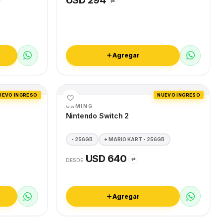
USD 294
⇄
Agregar
UEVO INGRESO
NUEVO INGRESO
GAMING
Nintendo Switch 2
- 256GB
+ MARIO KART - 256GB
USD 640
⇄
DESDE
Agregar