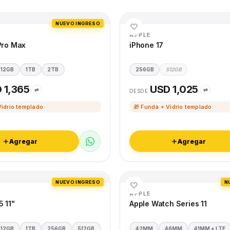
NUEVO INGRESO
APPLE
Pro Max
iPhone 17
512GB
1TB
2TB
256GB
512GB
 1,365
USD 1,025
⇄
⇄
DESDE
Vidrio templado
🎁 Funda + Vidrio templado
Agregar
Agregar
NUEVO INGRESO
N
APPLE
5 11"
Apple Watch Series 11
512GB
1TB
256GB
512GB
42MM
46MM
41MM + LTE