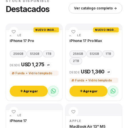
STOCK DISPONIBLE
Destacados
Ver catálogo completo →
NUEVO INGRESO
NUEVO INGRESO
APPLE
APPLE
iPhone 17 Pro
iPhone 17 Pro Max
256GB
512GB
1TB
256GB
512GB
1TB
2TB
USD 1,275
⇄
DESDE
USD 1,360
⇄
DESDE
🎁 Funda + Vidrio templado
🎁 Funda + Vidrio templado
Agregar
Agregar
APPLE
iPhone 17
APPLE
MacBook Air 13" M5