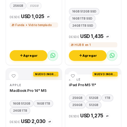
256GB
512GB
16GB 512GB SSD
USD 1,025
⇄
DESDE
16GB 1TB SSD
🎁 Funda + Vidrio templado
24GB 1TB SSD
USD 1,435
⇄
DESDE
🎁 HUB 8 en 1
Agregar
Agregar
NUEVO INGRESO
NUEVO INGRESO
APPLE
iPad Pro M5 11"
APPLE
MacBook Pro 14" M5
256GB
512GB
1TB
16GB 512GB
16GB 1TB
256GB
512GB
24GB 1TB
USD 1,275
⇄
DESDE
USD 2,030
⇄
DESDE