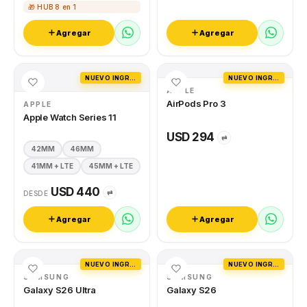
🎁 HUB 8 en 1
Agregar
Agregar
NUEVO INGRESO
NUEVO INGRESO
APPLE
AirPods Pro 3
APPLE
Apple Watch Series 11
USD 294
⇄
42MM
46MM
41MM + LTE
45MM + LTE
USD 440
⇄
DESDE
Agregar
Agregar
NUEVO INGRESO
NUEVO INGRESO
SAMSUNG
SAMSUNG
Galaxy S26 Ultra
Galaxy S26