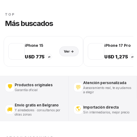
TOP
Más buscados
iPhone 15
iPhone 17 Pro
Ver →
USD 775
USD 1,275
⇄
⇄
Atención personalizada
Productos originales
🛡️
💬
Asesoramiento real, te ayudamos
Garantía oficial
a elegir
Envío gratis en Belgrano
Importación directa
🌎
🚚
Y alrededores · consultanos por
Sin intermediarios, mejor precio
otras zonas