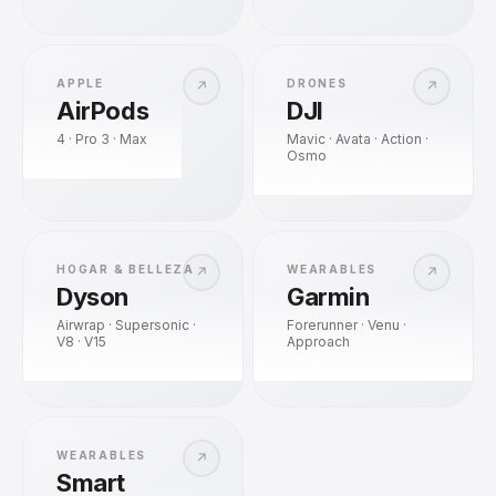
APPLE
DRONES
↗
↗
AirPods
DJI
4 · Pro 3 · Max
Mavic · Avata · Action ·
Osmo
HOGAR & BELLEZA
WEARABLES
↗
↗
Dyson
Garmin
Airwrap · Supersonic ·
Forerunner · Venu ·
V8 · V15
Approach
WEARABLES
↗
Smart