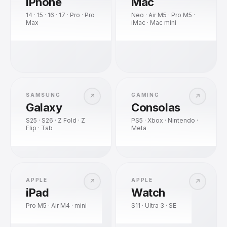
iPhone
Mac
14 · 15 · 16 · 17 · Pro · Pro
Neo · Air M5 · Pro M5 ·
Max
iMac · Mac mini
SAMSUNG
GAMING
↗
↗
Galaxy
Consolas
S25 · S26 · Z Fold · Z
PS5 · Xbox · Nintendo ·
Flip · Tab
Meta
APPLE
APPLE
↗
↗
iPad
Watch
Pro M5 · Air M4 · mini
S11 · Ultra 3 · SE