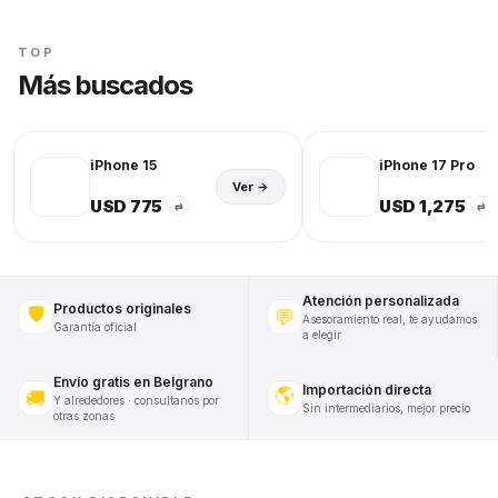
TOP
Más buscados
iPhone 15
iPhone 17 Pro
Ver →
USD 775
USD 1,275
⇄
⇄
Atención personalizada
Productos originales
🛡️
💬
Asesoramiento real, te ayudamos
Garantía oficial
a elegir
Envío gratis en Belgrano
Importación directa
🌎
🚚
Y alrededores · consultanos por
Sin intermediarios, mejor precio
otras zonas