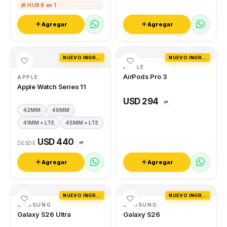
🎁 HUB 8 en 1
Agregar
Agregar
NUEVO INGRESO
NUEVO INGRESO
APPLE
AirPods Pro 3
APPLE
Apple Watch Series 11
USD 294
⇄
42MM
46MM
41MM + LTE
45MM + LTE
USD 440
⇄
DESDE
Agregar
Agregar
NUEVO INGRESO
NUEVO INGRESO
SAMSUNG
SAMSUNG
Galaxy S26 Ultra
Galaxy S26