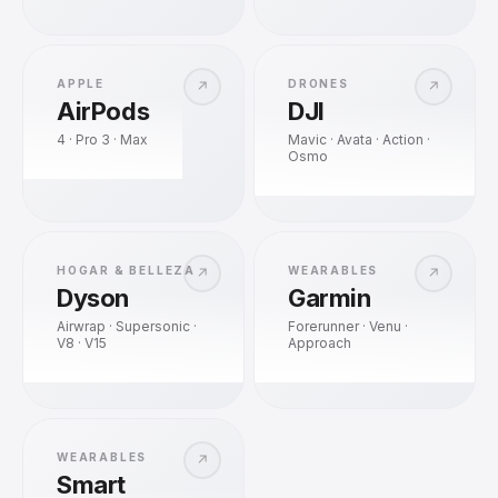
APPLE
DRONES
↗
↗
AirPods
DJI
4 · Pro 3 · Max
Mavic · Avata · Action ·
Osmo
HOGAR & BELLEZA
WEARABLES
↗
↗
Dyson
Garmin
Airwrap · Supersonic ·
Forerunner · Venu ·
V8 · V15
Approach
WEARABLES
↗
Smart