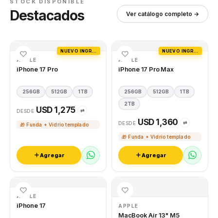
STOCK DISPONIBLE
Destacados
Ver catálogo completo →
NUEVO INGRESO
NUEVO INGRESO
APPLE
APPLE
iPhone 17 Pro
iPhone 17 Pro Max
256GB
512GB
1TB
256GB
512GB
1TB
2TB
USD 1,275
⇄
DESDE
USD 1,360
⇄
DESDE
🎁 Funda + Vidrio templado
🎁 Funda + Vidrio templado
Agregar
Agregar
APPLE
iPhone 17
APPLE
MacBook Air 13" M5