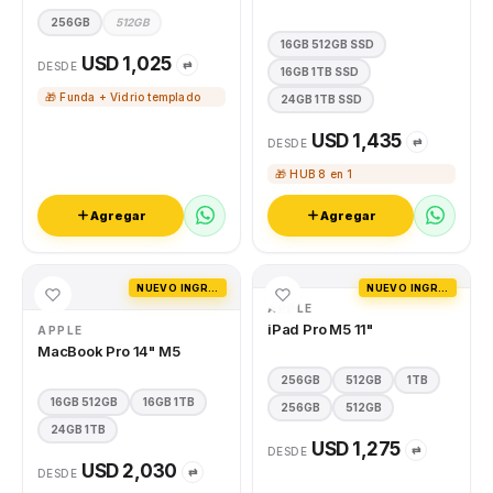
256GB
512GB
16GB 512GB SSD
USD 1,025
⇄
DESDE
16GB 1TB SSD
🎁 Funda + Vidrio templado
24GB 1TB SSD
USD 1,435
⇄
DESDE
🎁 HUB 8 en 1
Agregar
Agregar
NUEVO INGRESO
NUEVO INGRESO
APPLE
iPad Pro M5 11"
APPLE
MacBook Pro 14" M5
256GB
512GB
1TB
16GB 512GB
16GB 1TB
256GB
512GB
24GB 1TB
USD 1,275
⇄
DESDE
USD 2,030
⇄
DESDE