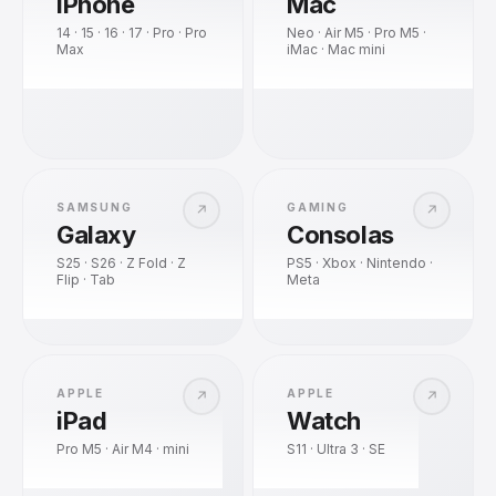
iPhone
Mac
14 · 15 · 16 · 17 · Pro · Pro
Neo · Air M5 · Pro M5 ·
Max
iMac · Mac mini
SAMSUNG
GAMING
↗
↗
Galaxy
Consolas
S25 · S26 · Z Fold · Z
PS5 · Xbox · Nintendo ·
Flip · Tab
Meta
APPLE
APPLE
↗
↗
iPad
Watch
Pro M5 · Air M4 · mini
S11 · Ultra 3 · SE