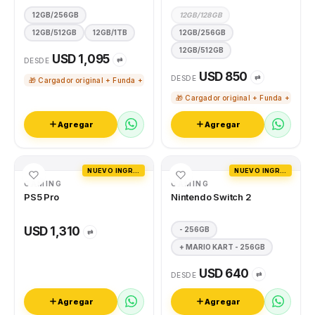
12GB/256GB
12GB/128GB
12GB/512GB
12GB/1TB
12GB/256GB
12GB/512GB
USD 1,095
⇄
DESDE
USD 850
⇄
DESDE
🎁 Cargador original + Funda + Vidrio templado
🎁 Cargador original + Funda + Vidri
Agregar
Agregar
NUEVO INGRESO
NUEVO INGRESO
GAMING
GAMING
PS5 Pro
Nintendo Switch 2
USD 1,310
- 256GB
⇄
+ MARIO KART - 256GB
USD 640
⇄
DESDE
Agregar
Agregar