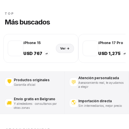
TOP
Más buscados
iPhone 15
iPhone 17 Pro
Ver →
USD 767
USD 1,275
⇄
⇄
Atención personalizada
Productos originales
🛡️
💬
Asesoramiento real, te ayudamos
Garantía oficial
a elegir
Envío gratis en Belgrano
Importación directa
🌎
🚚
Y alrededores · consultanos por
Sin intermediarios, mejor precio
otras zonas