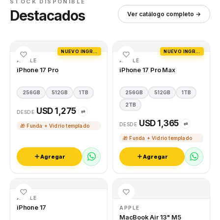
STOCK DISPONIBLE
Destacados
Ver catálogo completo →
NUEVO INGRESO
NUEVO INGRESO
APPLE
APPLE
iPhone 17 Pro
iPhone 17 Pro Max
256GB
512GB
1TB
256GB
512GB
1TB
2TB
USD 1,275
⇄
DESDE
USD 1,365
⇄
DESDE
🎁 Funda + Vidrio templado
🎁 Funda + Vidrio templado
Agregar
Agregar
APPLE
iPhone 17
APPLE
MacBook Air 13" M5