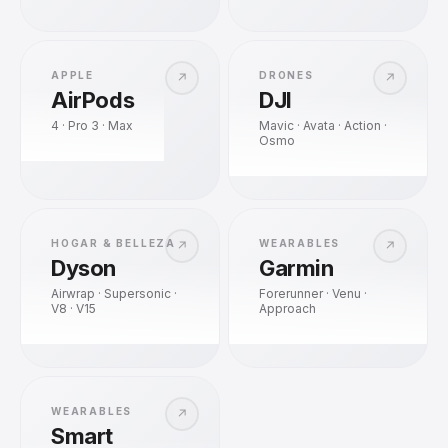
APPLE
DRONES
↗
↗
AirPods
DJI
4 · Pro 3 · Max
Mavic · Avata · Action ·
Osmo
HOGAR & BELLEZA
WEARABLES
↗
↗
Dyson
Garmin
Airwrap · Supersonic ·
Forerunner · Venu ·
V8 · V15
Approach
WEARABLES
↗
Smart