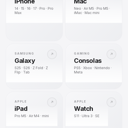
iPhone
Mac
14 · 15 · 16 · 17 · Pro · Pro
Neo · Air M5 · Pro M5 ·
Max
iMac · Mac mini
SAMSUNG
GAMING
↗
↗
Galaxy
Consolas
S25 · S26 · Z Fold · Z
PS5 · Xbox · Nintendo ·
Flip · Tab
Meta
APPLE
APPLE
↗
↗
iPad
Watch
Pro M5 · Air M4 · mini
S11 · Ultra 3 · SE