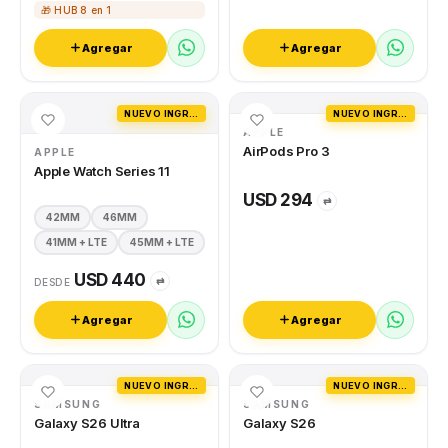
🎁 HUB 8 en 1
Agregar
Agregar
NUEVO INGRESO
NUEVO INGRESO
APPLE
AirPods Pro 3
APPLE
Apple Watch Series 11
USD 294
⇄
42MM
46MM
41MM + LTE
45MM + LTE
USD 440
⇄
DESDE
Agregar
Agregar
NUEVO INGRESO
NUEVO INGRESO
SAMSUNG
SAMSUNG
Galaxy S26 Ultra
Galaxy S26