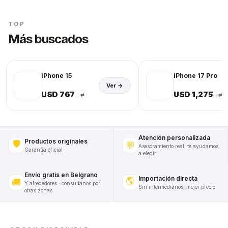
TOP
Más buscados
iPhone 15
iPhone 17 Pro
Ver →
USD 767
USD 1,275
⇄
⇄
Atención personalizada
Productos originales
🛡️
💬
Asesoramiento real, te ayudamos
Garantía oficial
a elegir
Envío gratis en Belgrano
Importación directa
🌎
🚚
Y alrededores · consultanos por
Sin intermediarios, mejor precio
otras zonas