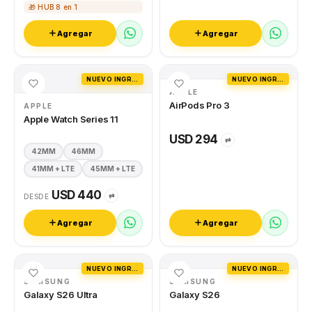
🎁 HUB 8 en 1
Agregar
Agregar
NUEVO INGRESO
NUEVO INGRESO
APPLE
AirPods Pro 3
APPLE
Apple Watch Series 11
USD 294
⇄
42MM
46MM
41MM + LTE
45MM + LTE
USD 440
⇄
DESDE
Agregar
Agregar
NUEVO INGRESO
NUEVO INGRESO
SAMSUNG
SAMSUNG
Galaxy S26 Ultra
Galaxy S26