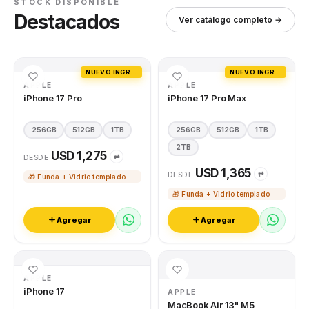
STOCK DISPONIBLE
Destacados
Ver catálogo completo →
NUEVO INGRESO
NUEVO INGRESO
APPLE
APPLE
iPhone 17 Pro
iPhone 17 Pro Max
256GB
512GB
1TB
256GB
512GB
1TB
2TB
USD 1,275
⇄
DESDE
USD 1,365
⇄
DESDE
🎁 Funda + Vidrio templado
🎁 Funda + Vidrio templado
Agregar
Agregar
APPLE
iPhone 17
APPLE
MacBook Air 13" M5