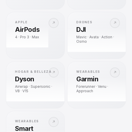
APPLE
DRONES
↗
↗
AirPods
DJI
4 · Pro 3 · Max
Mavic · Avata · Action ·
Osmo
HOGAR & BELLEZA
WEARABLES
↗
↗
Dyson
Garmin
Airwrap · Supersonic ·
Forerunner · Venu ·
V8 · V15
Approach
WEARABLES
↗
Smart