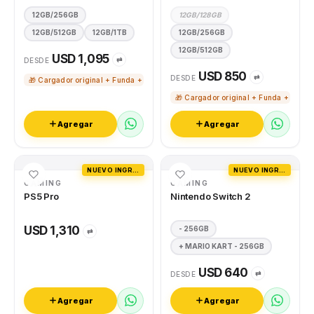
12GB/256GB
12GB/128GB
12GB/512GB
12GB/1TB
12GB/256GB
12GB/512GB
USD 1,095
⇄
DESDE
USD 850
⇄
DESDE
🎁 Cargador original + Funda + Vidrio templado
🎁 Cargador original + Funda + Vidri
Agregar
Agregar
NUEVO INGRESO
NUEVO INGRESO
GAMING
GAMING
PS5 Pro
Nintendo Switch 2
USD 1,310
- 256GB
⇄
+ MARIO KART - 256GB
USD 640
⇄
DESDE
Agregar
Agregar