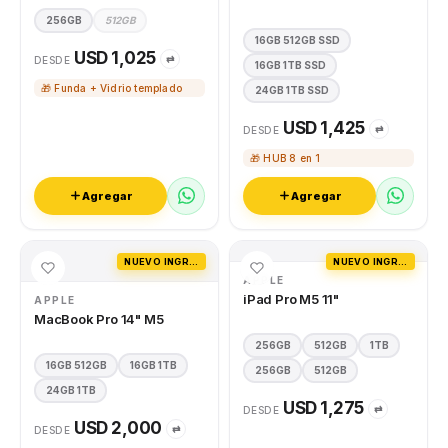
256GB
512GB
16GB 512GB SSD
USD 1,025
⇄
DESDE
16GB 1TB SSD
🎁 Funda + Vidrio templado
24GB 1TB SSD
USD 1,425
⇄
DESDE
🎁 HUB 8 en 1
Agregar
Agregar
NUEVO INGRESO
NUEVO INGRESO
APPLE
iPad Pro M5 11"
APPLE
MacBook Pro 14" M5
256GB
512GB
1TB
16GB 512GB
16GB 1TB
256GB
512GB
24GB 1TB
USD 1,275
⇄
DESDE
USD 2,000
⇄
DESDE