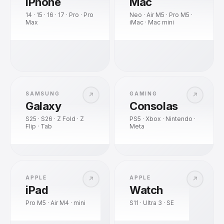
iPhone
Mac
14 · 15 · 16 · 17 · Pro · Pro
Neo · Air M5 · Pro M5 ·
Max
iMac · Mac mini
SAMSUNG
GAMING
↗
↗
Galaxy
Consolas
S25 · S26 · Z Fold · Z
PS5 · Xbox · Nintendo ·
Flip · Tab
Meta
APPLE
APPLE
↗
↗
iPad
Watch
Pro M5 · Air M4 · mini
S11 · Ultra 3 · SE