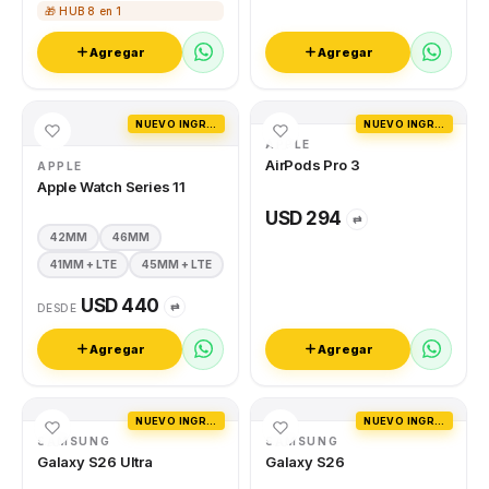
🎁 HUB 8 en 1
Agregar
Agregar
NUEVO INGRESO
NUEVO INGRESO
APPLE
AirPods Pro 3
APPLE
Apple Watch Series 11
USD 294
⇄
42MM
46MM
41MM + LTE
45MM + LTE
USD 440
⇄
DESDE
Agregar
Agregar
NUEVO INGRESO
NUEVO INGRESO
SAMSUNG
SAMSUNG
Galaxy S26 Ultra
Galaxy S26