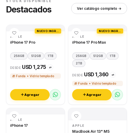
STOCK DISPONIBLE
Destacados
Ver catálogo completo →
NUEVO INGRESO
NUEVO INGRESO
APPLE
APPLE
iPhone 17 Pro
iPhone 17 Pro Max
256GB
512GB
1TB
256GB
512GB
1TB
2TB
USD 1,275
⇄
DESDE
USD 1,360
⇄
DESDE
🎁 Funda + Vidrio templado
🎁 Funda + Vidrio templado
Agregar
Agregar
APPLE
iPhone 17
APPLE
MacBook Air 13" M5