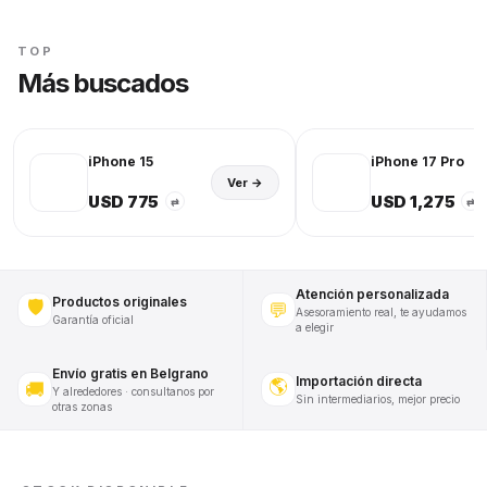
TOP
Más buscados
iPhone 15
iPhone 17 Pro
Ver →
USD 775
USD 1,275
⇄
⇄
Atención personalizada
Productos originales
🛡️
💬
Asesoramiento real, te ayudamos
Garantía oficial
a elegir
Envío gratis en Belgrano
Importación directa
🌎
🚚
Y alrededores · consultanos por
Sin intermediarios, mejor precio
otras zonas