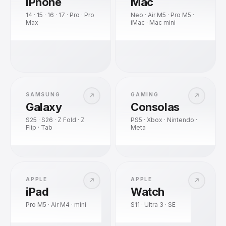
iPhone
Mac
14 · 15 · 16 · 17 · Pro · Pro
Neo · Air M5 · Pro M5 ·
Max
iMac · Mac mini
SAMSUNG
GAMING
↗
↗
Galaxy
Consolas
S25 · S26 · Z Fold · Z
PS5 · Xbox · Nintendo ·
Flip · Tab
Meta
APPLE
APPLE
↗
↗
iPad
Watch
Pro M5 · Air M4 · mini
S11 · Ultra 3 · SE