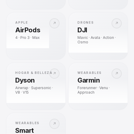
APPLE
DRONES
↗
↗
AirPods
DJI
4 · Pro 3 · Max
Mavic · Avata · Action ·
Osmo
HOGAR & BELLEZA
WEARABLES
↗
↗
Dyson
Garmin
Airwrap · Supersonic ·
Forerunner · Venu ·
V8 · V15
Approach
WEARABLES
↗
Smart