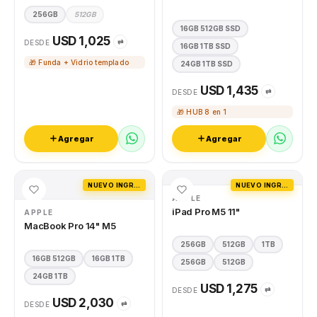
256GB
512GB
16GB 512GB SSD
USD 1,025
⇄
DESDE
16GB 1TB SSD
🎁 Funda + Vidrio templado
24GB 1TB SSD
USD 1,435
⇄
DESDE
🎁 HUB 8 en 1
Agregar
Agregar
NUEVO INGRESO
NUEVO INGRESO
APPLE
iPad Pro M5 11"
APPLE
MacBook Pro 14" M5
256GB
512GB
1TB
16GB 512GB
16GB 1TB
256GB
512GB
24GB 1TB
USD 1,275
⇄
DESDE
USD 2,030
⇄
DESDE