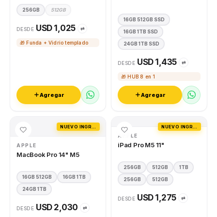
256GB
512GB
16GB 512GB SSD
USD 1,025
⇄
DESDE
16GB 1TB SSD
🎁 Funda + Vidrio templado
24GB 1TB SSD
USD 1,435
⇄
DESDE
🎁 HUB 8 en 1
Agregar
Agregar
NUEVO INGRESO
NUEVO INGRESO
APPLE
iPad Pro M5 11"
APPLE
MacBook Pro 14" M5
256GB
512GB
1TB
16GB 512GB
16GB 1TB
256GB
512GB
24GB 1TB
USD 1,275
⇄
DESDE
USD 2,030
⇄
DESDE