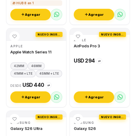
🎁 HUB 8 en 1
Agregar
Agregar
NUEVO INGRESO
NUEVO INGRESO
APPLE
AirPods Pro 3
APPLE
Apple Watch Series 11
USD 294
⇄
42MM
46MM
41MM + LTE
45MM + LTE
USD 440
⇄
DESDE
Agregar
Agregar
NUEVO INGRESO
NUEVO INGRESO
SAMSUNG
SAMSUNG
Galaxy S26 Ultra
Galaxy S26