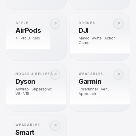
APPLE
DRONES
↗
↗
AirPods
DJI
4 · Pro 3 · Max
Mavic · Avata · Action ·
Osmo
HOGAR & BELLEZA
WEARABLES
↗
↗
Dyson
Garmin
Airwrap · Supersonic ·
Forerunner · Venu ·
V8 · V15
Approach
WEARABLES
↗
Smart