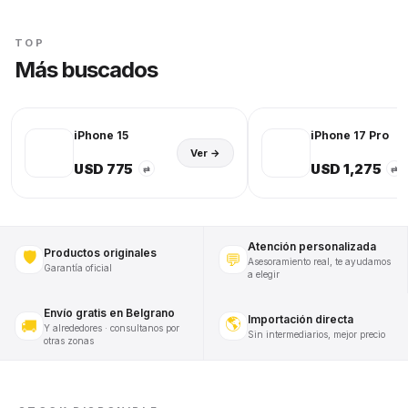
TOP
Más buscados
iPhone 15
iPhone 17 Pro
Ver →
USD 775
USD 1,275
⇄
⇄
Atención personalizada
Productos originales
🛡️
💬
Asesoramiento real, te ayudamos
Garantía oficial
a elegir
Envío gratis en Belgrano
Importación directa
🌎
🚚
Y alrededores · consultanos por
Sin intermediarios, mejor precio
otras zonas