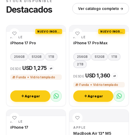
STOCK DISPONIBLE
Destacados
Ver catálogo completo →
NUEVO INGRESO
NUEVO INGRESO
APPLE
APPLE
iPhone 17 Pro
iPhone 17 Pro Max
256GB
512GB
1TB
256GB
512GB
1TB
2TB
USD 1,275
⇄
DESDE
USD 1,360
⇄
DESDE
🎁 Funda + Vidrio templado
🎁 Funda + Vidrio templado
Agregar
Agregar
APPLE
iPhone 17
APPLE
MacBook Air 13" M5