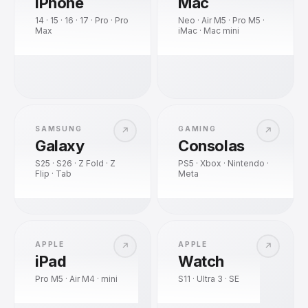
iPhone
Mac
14 · 15 · 16 · 17 · Pro · Pro
Neo · Air M5 · Pro M5 ·
Max
iMac · Mac mini
SAMSUNG
GAMING
↗
↗
Galaxy
Consolas
S25 · S26 · Z Fold · Z
PS5 · Xbox · Nintendo ·
Flip · Tab
Meta
APPLE
APPLE
↗
↗
iPad
Watch
Pro M5 · Air M4 · mini
S11 · Ultra 3 · SE