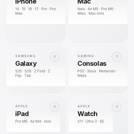
iPhone
Mac
14 · 15 · 16 · 17 · Pro · Pro
Neo · Air M5 · Pro M5 ·
Max
iMac · Mac mini
SAMSUNG
GAMING
↗
↗
Galaxy
Consolas
S25 · S26 · Z Fold · Z
PS5 · Xbox · Nintendo ·
Flip · Tab
Meta
APPLE
APPLE
↗
↗
iPad
Watch
Pro M5 · Air M4 · mini
S11 · Ultra 3 · SE