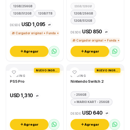
12GB/256GB
12GB/128GB
12GB/512GB
12GB/1TB
12GB/256GB
12GB/512GB
USD 1,095
⇄
DESDE
USD 850
⇄
DESDE
🎁 Cargador original + Funda + Vidrio templado
🎁 Cargador original + Funda + Vidri
Agregar
Agregar
NUEVO INGRESO
NUEVO INGRESO
GAMING
GAMING
PS5 Pro
Nintendo Switch 2
USD 1,310
- 256GB
⇄
+ MARIO KART - 256GB
USD 640
⇄
DESDE
Agregar
Agregar