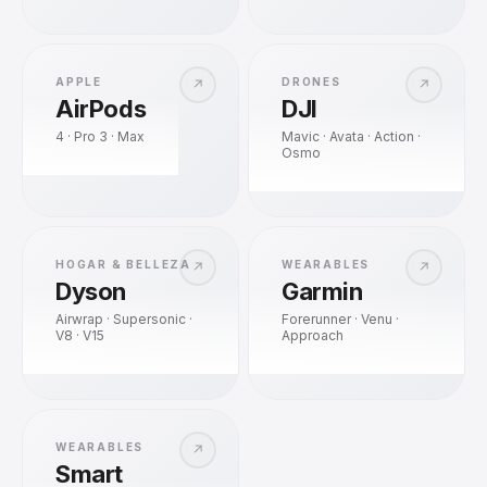
APPLE
DRONES
↗
↗
AirPods
DJI
4 · Pro 3 · Max
Mavic · Avata · Action ·
Osmo
HOGAR & BELLEZA
WEARABLES
↗
↗
Dyson
Garmin
Airwrap · Supersonic ·
Forerunner · Venu ·
V8 · V15
Approach
WEARABLES
↗
Smart