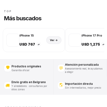
TOP
Más buscados
iPhone 15
iPhone 17 Pro
Ver →
USD 767
USD 1,275
⇄
⇄
Atención personalizada
Productos originales
🛡️
💬
Asesoramiento real, te ayudamos
Garantía oficial
a elegir
Envío gratis en Belgrano
Importación directa
🌎
🚚
Y alrededores · consultanos por
Sin intermediarios, mejor precio
otras zonas