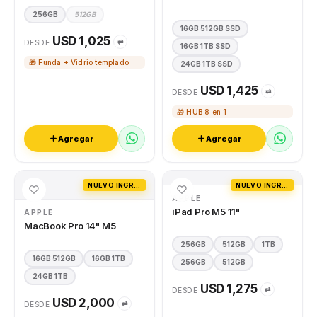
256GB
512GB
16GB 512GB SSD
USD 1,025
⇄
DESDE
16GB 1TB SSD
🎁 Funda + Vidrio templado
24GB 1TB SSD
USD 1,425
⇄
DESDE
🎁 HUB 8 en 1
Agregar
Agregar
NUEVO INGRESO
NUEVO INGRESO
APPLE
iPad Pro M5 11"
APPLE
MacBook Pro 14" M5
256GB
512GB
1TB
16GB 512GB
16GB 1TB
256GB
512GB
24GB 1TB
USD 1,275
⇄
DESDE
USD 2,000
⇄
DESDE