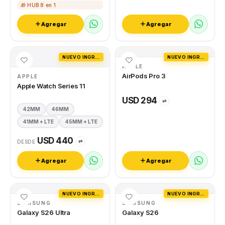
🎁 HUB 8 en 1
Agregar
Agregar
NUEVO INGRESO
NUEVO INGRESO
APPLE
AirPods Pro 3
APPLE
Apple Watch Series 11
USD 294
⇄
42MM
46MM
41MM + LTE
45MM + LTE
USD 440
⇄
DESDE
Agregar
Agregar
NUEVO INGRESO
NUEVO INGRESO
SAMSUNG
SAMSUNG
Galaxy S26 Ultra
Galaxy S26