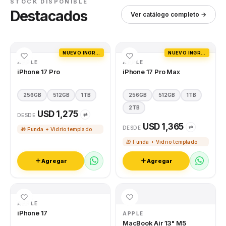
STOCK DISPONIBLE
Destacados
Ver catálogo completo →
NUEVO INGRESO
NUEVO INGRESO
APPLE
APPLE
iPhone 17 Pro
iPhone 17 Pro Max
256GB
512GB
1TB
256GB
512GB
1TB
2TB
USD 1,275
⇄
DESDE
USD 1,365
⇄
DESDE
🎁 Funda + Vidrio templado
🎁 Funda + Vidrio templado
Agregar
Agregar
APPLE
iPhone 17
APPLE
MacBook Air 13" M5