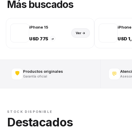
Más buscados
iPhone 15
iPhone 
Ver →
USD 775
USD 1
⇄
Productos originales
Atenc
🛡️
💬
Garantía oficial
Asesora
STOCK DISPONIBLE
Destacados