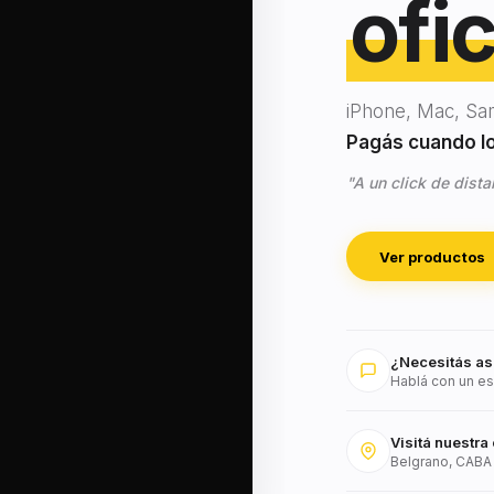
ofic
iPhone, Mac, Sa
Pagás cuando lo 
"A un click de dista
Ver productos
¿Necesitás as
Hablá con un es
Visitá nuestra 
Belgrano, CABA 