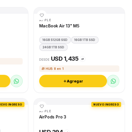
APPLE
MacBook Air 13" M5
16GB 512GB SSD
16GB 1TB SSD
24GB 1TB SSD
USD 1,435
⇄
DESDE
🎁 HUB 8 en 1
Agregar
UEVO INGRESO
NUEVO INGRESO
APPLE
AirPods Pro 3