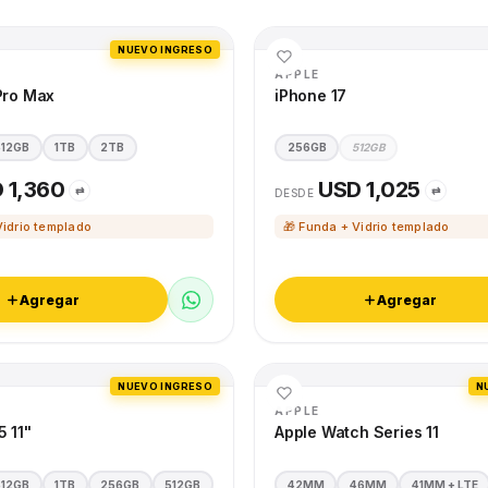
NUEVO INGRESO
APPLE
Pro Max
iPhone 17
512GB
1TB
2TB
256GB
512GB
 1,360
USD 1,025
⇄
⇄
DESDE
Vidrio templado
🎁 Funda + Vidrio templado
Agregar
Agregar
NUEVO INGRESO
N
APPLE
5 11"
Apple Watch Series 11
512GB
1TB
256GB
512GB
42MM
46MM
41MM + LTE