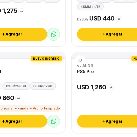
45MM + LTE
 1,275
⇄
USD 440
⇄
DESDE
Agregar
Agregar
NUEVO INGRESO
N
GAMING
6
PS5 Pro
USD 1,260
12GB/256GB
12GB/512GB
⇄
 860
⇄
 original + Funda + Vidrio templado
Agregar
Agregar