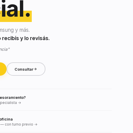
ial.
msung y más.
recibís y lo revisás.
ncia"
Consultar
esoramiento?
pecialista →
oficina
— con turno previo →