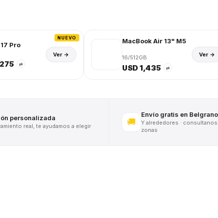
NUEVO
MacBook Air 13" M5
17 Pro
Ver →
Ver →
16/512GB
,275
⇄
USD 1,435
⇄
Envío gratis en Belgrano
ión personalizada
🚚
Y alrededores · consultanos
miento real, te ayudamos a elegir
zonas