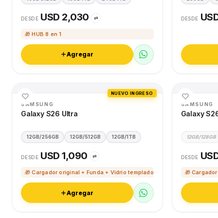
USD 2,030
USD
⇄
DESDE
DESDE
🎁 HUB 8 en 1
Agregar
NUEVO INGRESO
SAMSUNG
SAMSUNG
Galaxy S26 Ultra
Galaxy S2
12GB/256GB
12GB/512GB
12GB/1TB
12GB/128GB
USD 1,090
USD
⇄
DESDE
DESDE
🎁 Cargador original + Funda + Vidrio templado
🎁 Cargador
Agregar