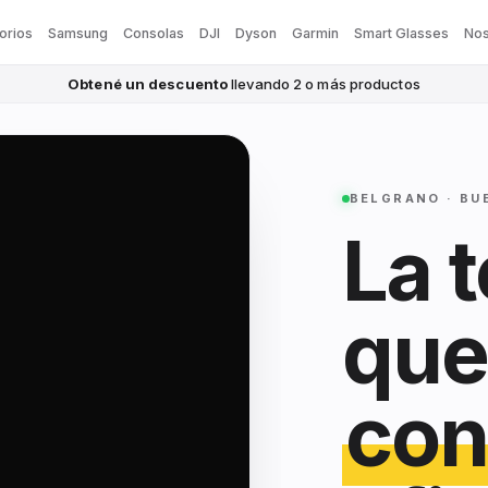
orios
Samsung
Consolas
DJI
Dyson
Garmin
Smart Glasses
Nos
Obtené un descuento
llevando 2 o más productos
BELGRANO · BU
La 
que
con