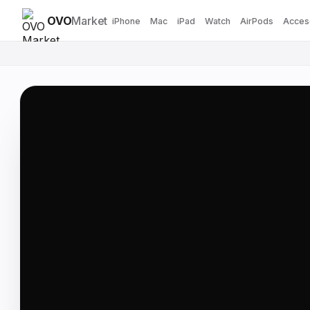
OVO
Market
iPhone
Mac
iPad
Watch
AirPods
Acces