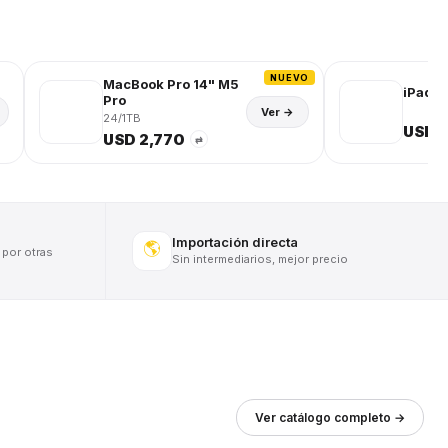
NUEVO
MacBook Pro 14" M5
iPad (
Pro
Ver →
24/1TB
USD 
USD 2,770
⇄
Importación directa
🌎
 por otras
Sin intermediarios, mejor precio
Ver catálogo completo →