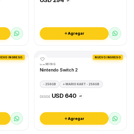
USD 294
⇄
Agregar
UEVO INGRESO
NUEVO INGRESO
GAMING
Nintendo Switch 2
- 256GB
+ MARIO KART - 256GB
USD 640
⇄
DESDE
Agregar