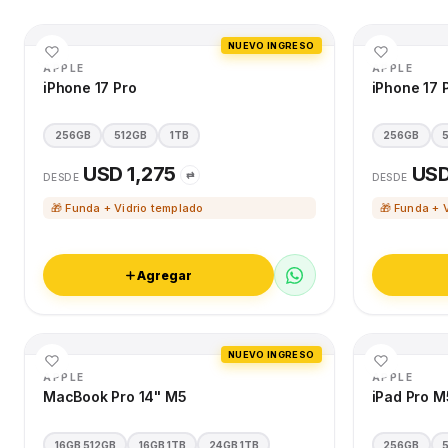
NUEVO INGRESO
APPLE
APPLE
iPhone 17 Pro
iPhone 17 
256GB
512GB
1TB
256GB
USD 1,275
USD
⇄
DESDE
DESDE
🎁 Funda + Vidrio templado
🎁 Funda + 
Agregar
NUEVO INGRESO
APPLE
APPLE
MacBook Pro 14" M5
iPad Pro M
16GB 512GB
16GB 1TB
24GB 1TB
256GB