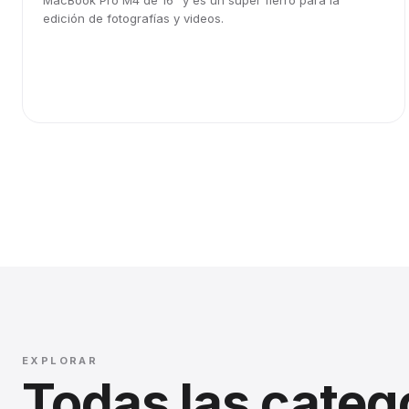
MacBook Pro M4 de 16" y es un súper fierro para la
edición de fotografías y videos.
EXPLORAR
Todas las categ