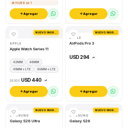
🎁 HUB 8 en 1
Agregar
Agregar
NUEVO INGRESO
NUEVO INGRESO
APPLE
AirPods Pro 3
APPLE
Apple Watch Series 11
USD 294
⇄
42MM
46MM
41MM + LTE
45MM + LTE
USD 440
⇄
DESDE
Agregar
Agregar
NUEVO INGRESO
NUEVO INGRESO
SAMSUNG
SAMSUNG
Galaxy S26 Ultra
Galaxy S26