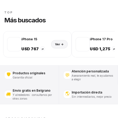
TOP
Más buscados
iPhone 15
iPhone 17 Pro
Ver →
USD 767
USD 1,275
⇄
⇄
Atención personalizada
Productos originales
🛡️
💬
Asesoramiento real, te ayudamos
Garantía oficial
a elegir
Envío gratis en Belgrano
Importación directa
🌎
🚚
Y alrededores · consultanos por
Sin intermediarios, mejor precio
otras zonas