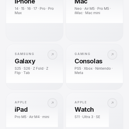
iPhone
Mac
14 · 15 · 16 · 17 · Pro · Pro
Neo · Air M5 · Pro M5 ·
Max
iMac · Mac mini
SAMSUNG
GAMING
↗
↗
Galaxy
Consolas
S25 · S26 · Z Fold · Z
PS5 · Xbox · Nintendo ·
Flip · Tab
Meta
APPLE
APPLE
↗
↗
iPad
Watch
Pro M5 · Air M4 · mini
S11 · Ultra 3 · SE