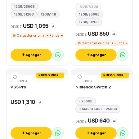
12GB/256GB
12GB/128GB
12GB/512GB
12GB/1TB
12GB/256GB
12GB/512GB
USD 1,095
⇄
DESDE
USD 850
⇄
DESDE
🎁 Cargador original + Funda + Vidrio templado
🎁 Cargador original + Funda + Vidri
Agregar
Agregar
NUEVO INGRESO
NUEVO INGRESO
GAMING
GAMING
PS5 Pro
Nintendo Switch 2
USD 1,310
- 256GB
⇄
+ MARIO KART - 256GB
USD 640
⇄
DESDE
Agregar
Agregar