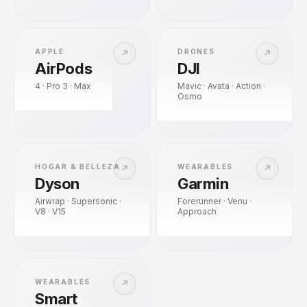
APPLE
DRONES
↗
↗
AirPods
DJI
4 · Pro 3 · Max
Mavic · Avata · Action ·
Osmo
HOGAR & BELLEZA
WEARABLES
↗
↗
Dyson
Garmin
Airwrap · Supersonic ·
Forerunner · Venu ·
V8 · V15
Approach
WEARABLES
↗
Smart