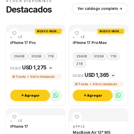
STOCK DISPONIBLE
Destacados
Ver catálogo completo →
NUEVO INGRESO
NUEVO INGRESO
APPLE
APPLE
iPhone 17 Pro
iPhone 17 Pro Max
256GB
512GB
1TB
256GB
512GB
1TB
2TB
USD 1,275
⇄
DESDE
USD 1,365
⇄
DESDE
🎁 Funda + Vidrio templado
🎁 Funda + Vidrio templado
Agregar
Agregar
APPLE
iPhone 17
APPLE
MacBook Air 13" M5