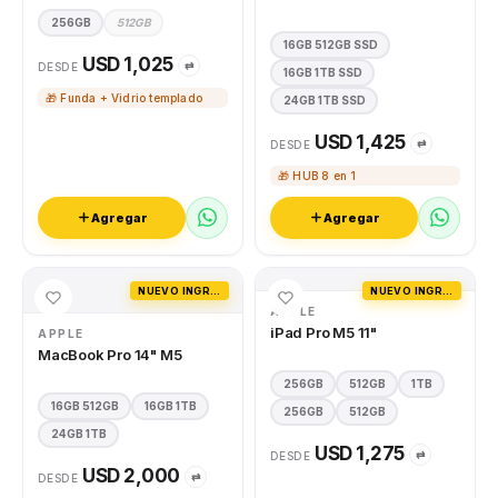
256GB
512GB
16GB 512GB SSD
USD 1,025
⇄
DESDE
16GB 1TB SSD
🎁 Funda + Vidrio templado
24GB 1TB SSD
USD 1,425
⇄
DESDE
🎁 HUB 8 en 1
Agregar
Agregar
NUEVO INGRESO
NUEVO INGRESO
APPLE
iPad Pro M5 11"
APPLE
MacBook Pro 14" M5
256GB
512GB
1TB
16GB 512GB
16GB 1TB
256GB
512GB
24GB 1TB
USD 1,275
⇄
DESDE
USD 2,000
⇄
DESDE