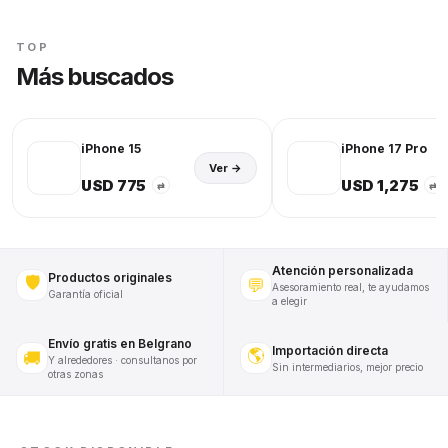
TOP
Más buscados
iPhone 15
iPhone 17 Pro
Ver →
USD 775
USD 1,275
⇄
⇄
Atención personalizada
Productos originales
🛡️
💬
Asesoramiento real, te ayudamos
Garantía oficial
a elegir
Envío gratis en Belgrano
Importación directa
🌎
🚚
Y alrededores · consultanos por
Sin intermediarios, mejor precio
otras zonas