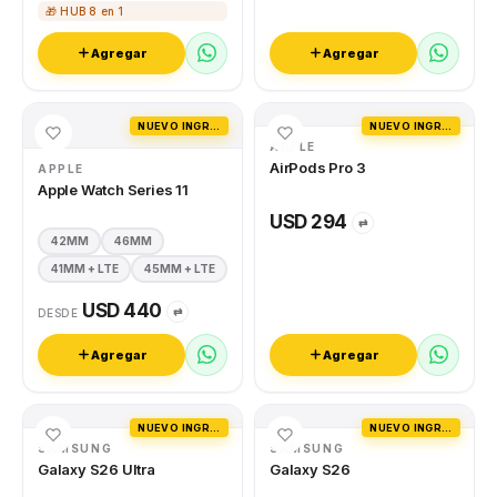
🎁 HUB 8 en 1
Agregar
Agregar
NUEVO INGRESO
NUEVO INGRESO
APPLE
AirPods Pro 3
APPLE
Apple Watch Series 11
USD 294
⇄
42MM
46MM
41MM + LTE
45MM + LTE
USD 440
⇄
DESDE
Agregar
Agregar
NUEVO INGRESO
NUEVO INGRESO
SAMSUNG
SAMSUNG
Galaxy S26 Ultra
Galaxy S26