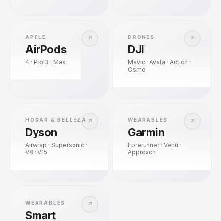
APPLE
DRONES
↗
↗
AirPods
DJI
4 · Pro 3 · Max
Mavic · Avata · Action ·
Osmo
HOGAR & BELLEZA
WEARABLES
↗
↗
Dyson
Garmin
Airwrap · Supersonic ·
Forerunner · Venu ·
V8 · V15
Approach
WEARABLES
↗
Smart