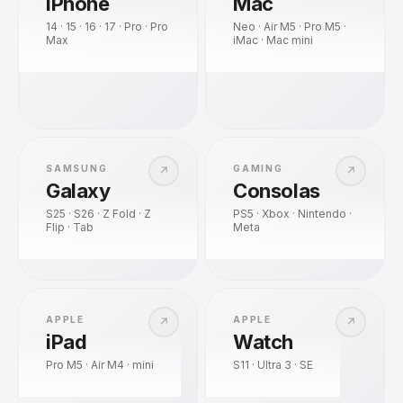
iPhone
Mac
14 · 15 · 16 · 17 · Pro · Pro
Neo · Air M5 · Pro M5 ·
Max
iMac · Mac mini
SAMSUNG
GAMING
↗
↗
Galaxy
Consolas
S25 · S26 · Z Fold · Z
PS5 · Xbox · Nintendo ·
Flip · Tab
Meta
APPLE
APPLE
↗
↗
iPad
Watch
Pro M5 · Air M4 · mini
S11 · Ultra 3 · SE