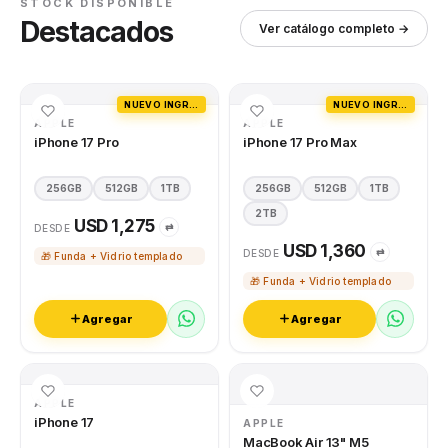
STOCK DISPONIBLE
Destacados
Ver catálogo completo →
NUEVO INGRESO
NUEVO INGRESO
APPLE
APPLE
iPhone 17 Pro
iPhone 17 Pro Max
256GB
512GB
1TB
256GB
512GB
1TB
2TB
USD 1,275
⇄
DESDE
USD 1,360
⇄
DESDE
🎁 Funda + Vidrio templado
🎁 Funda + Vidrio templado
Agregar
Agregar
APPLE
iPhone 17
APPLE
MacBook Air 13" M5