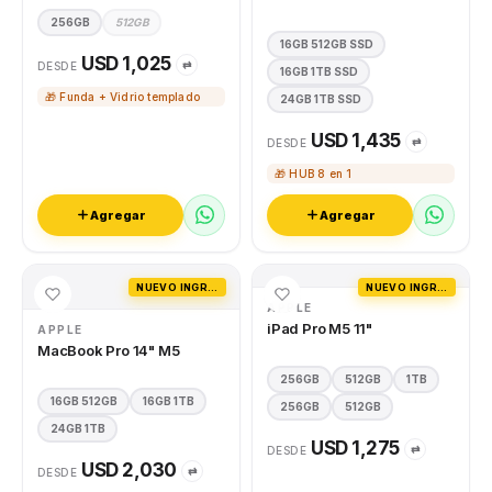
256GB
512GB
16GB 512GB SSD
USD 1,025
⇄
DESDE
16GB 1TB SSD
🎁 Funda + Vidrio templado
24GB 1TB SSD
USD 1,435
⇄
DESDE
🎁 HUB 8 en 1
Agregar
Agregar
NUEVO INGRESO
NUEVO INGRESO
APPLE
iPad Pro M5 11"
APPLE
MacBook Pro 14" M5
256GB
512GB
1TB
16GB 512GB
16GB 1TB
256GB
512GB
24GB 1TB
USD 1,275
⇄
DESDE
USD 2,030
⇄
DESDE