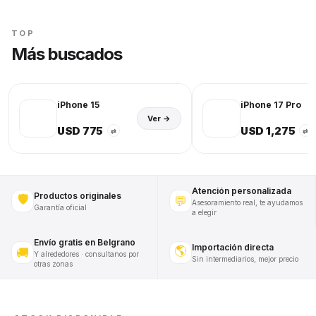
TOP
Más buscados
iPhone 15
iPhone 17 Pro
Ver →
USD 775
USD 1,275
⇄
⇄
Atención personalizada
Productos originales
🛡️
💬
Asesoramiento real, te ayudamos
Garantía oficial
a elegir
Envío gratis en Belgrano
Importación directa
🌎
🚚
Y alrededores · consultanos por
Sin intermediarios, mejor precio
otras zonas