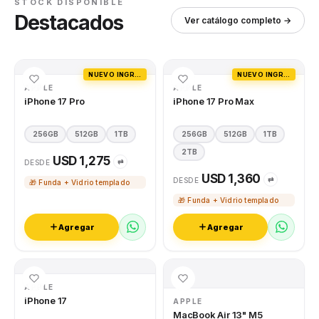
STOCK DISPONIBLE
Destacados
Ver catálogo completo →
NUEVO INGRESO
NUEVO INGRESO
APPLE
APPLE
iPhone 17 Pro
iPhone 17 Pro Max
256GB
512GB
1TB
256GB
512GB
1TB
2TB
USD 1,275
⇄
DESDE
USD 1,360
⇄
DESDE
🎁 Funda + Vidrio templado
🎁 Funda + Vidrio templado
Agregar
Agregar
APPLE
iPhone 17
APPLE
MacBook Air 13" M5