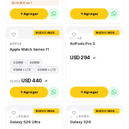
🎁 HUB 8 en 1
Agregar
Agregar
NUEVO INGRESO
NUEVO INGRESO
APPLE
AirPods Pro 3
APPLE
Apple Watch Series 11
USD 294
⇄
42MM
46MM
41MM + LTE
45MM + LTE
USD 440
⇄
DESDE
Agregar
Agregar
NUEVO INGRESO
NUEVO INGRESO
SAMSUNG
SAMSUNG
Galaxy S26 Ultra
Galaxy S26