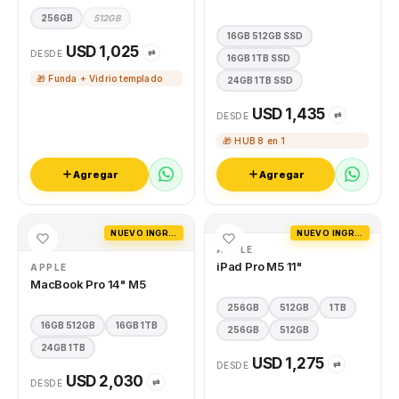
256GB
512GB
16GB 512GB SSD
USD 1,025
⇄
DESDE
16GB 1TB SSD
🎁 Funda + Vidrio templado
24GB 1TB SSD
USD 1,435
⇄
DESDE
🎁 HUB 8 en 1
Agregar
Agregar
NUEVO INGRESO
NUEVO INGRESO
APPLE
iPad Pro M5 11"
APPLE
MacBook Pro 14" M5
256GB
512GB
1TB
16GB 512GB
16GB 1TB
256GB
512GB
24GB 1TB
USD 1,275
⇄
DESDE
USD 2,030
⇄
DESDE