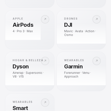
APPLE
DRONES
↗
↗
AirPods
DJI
4 · Pro 3 · Max
Mavic · Avata · Action ·
Osmo
HOGAR & BELLEZA
WEARABLES
↗
↗
Dyson
Garmin
Airwrap · Supersonic ·
Forerunner · Venu ·
V8 · V15
Approach
WEARABLES
↗
Smart