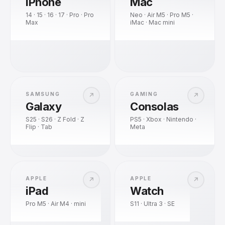
iPhone
Mac
14 · 15 · 16 · 17 · Pro · Pro
Neo · Air M5 · Pro M5 ·
Max
iMac · Mac mini
SAMSUNG
GAMING
↗
↗
Galaxy
Consolas
S25 · S26 · Z Fold · Z
PS5 · Xbox · Nintendo ·
Flip · Tab
Meta
APPLE
APPLE
↗
↗
iPad
Watch
Pro M5 · Air M4 · mini
S11 · Ultra 3 · SE