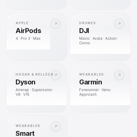
APPLE
DRONES
↗
↗
AirPods
DJI
4 · Pro 3 · Max
Mavic · Avata · Action ·
Osmo
HOGAR & BELLEZA
WEARABLES
↗
↗
Dyson
Garmin
Airwrap · Supersonic ·
Forerunner · Venu ·
V8 · V15
Approach
WEARABLES
↗
Smart