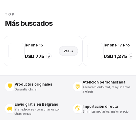
TOP
Más buscados
iPhone 15
iPhone 17 Pro
Ver →
USD 775
USD 1,275
⇄
⇄
Atención personalizada
Productos originales
🛡️
💬
Asesoramiento real, te ayudamos
Garantía oficial
a elegir
Envío gratis en Belgrano
Importación directa
🌎
🚚
Y alrededores · consultanos por
Sin intermediarios, mejor precio
otras zonas