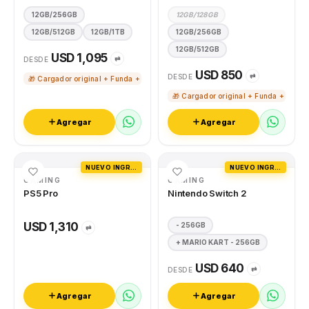
12GB/256GB
12GB/128GB
12GB/512GB
12GB/1TB
12GB/256GB
12GB/512GB
USD 1,095
⇄
DESDE
USD 850
⇄
DESDE
🎁 Cargador original + Funda + Vidrio templado
🎁 Cargador original + Funda + Vidri
Agregar
Agregar
NUEVO INGRESO
NUEVO INGRESO
GAMING
GAMING
PS5 Pro
Nintendo Switch 2
USD 1,310
- 256GB
⇄
+ MARIO KART - 256GB
USD 640
⇄
DESDE
Agregar
Agregar