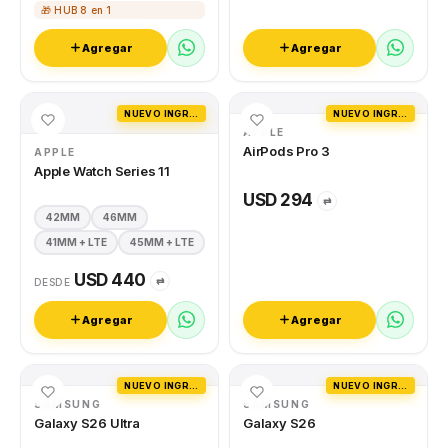
🎁 HUB 8 en 1
Agregar
Agregar
NUEVO INGRESO
NUEVO INGRESO
APPLE
AirPods Pro 3
APPLE
Apple Watch Series 11
USD 294
⇄
42MM
46MM
41MM + LTE
45MM + LTE
USD 440
⇄
DESDE
Agregar
Agregar
NUEVO INGRESO
NUEVO INGRESO
SAMSUNG
SAMSUNG
Galaxy S26 Ultra
Galaxy S26