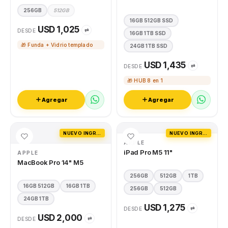
256GB
512GB
16GB 512GB SSD
USD 1,025
⇄
DESDE
16GB 1TB SSD
🎁 Funda + Vidrio templado
24GB 1TB SSD
USD 1,435
⇄
DESDE
🎁 HUB 8 en 1
Agregar
Agregar
NUEVO INGRESO
NUEVO INGRESO
APPLE
iPad Pro M5 11"
APPLE
MacBook Pro 14" M5
256GB
512GB
1TB
16GB 512GB
16GB 1TB
256GB
512GB
24GB 1TB
USD 1,275
⇄
DESDE
USD 2,000
⇄
DESDE