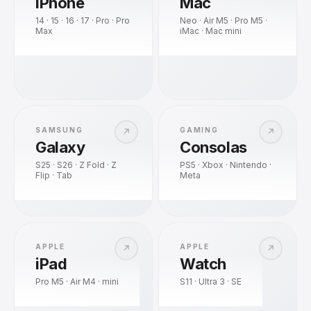
iPhone
Mac
14 · 15 · 16 · 17 · Pro · Pro
Neo · Air M5 · Pro M5 ·
Max
iMac · Mac mini
SAMSUNG
GAMING
↗
↗
Galaxy
Consolas
S25 · S26 · Z Fold · Z
PS5 · Xbox · Nintendo ·
Flip · Tab
Meta
APPLE
APPLE
↗
↗
iPad
Watch
Pro M5 · Air M4 · mini
S11 · Ultra 3 · SE