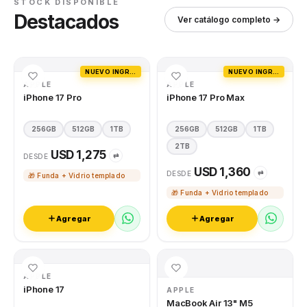
STOCK DISPONIBLE
Destacados
Ver catálogo completo →
NUEVO INGRESO
NUEVO INGRESO
APPLE
APPLE
iPhone 17 Pro
iPhone 17 Pro Max
256GB
512GB
1TB
256GB
512GB
1TB
2TB
USD 1,275
⇄
DESDE
USD 1,360
⇄
DESDE
🎁 Funda + Vidrio templado
🎁 Funda + Vidrio templado
Agregar
Agregar
APPLE
iPhone 17
APPLE
MacBook Air 13" M5