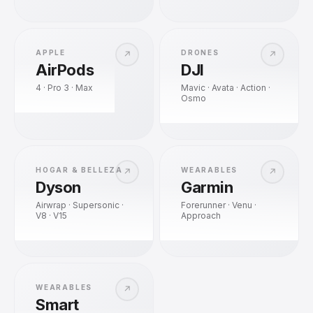
APPLE
DRONES
↗
↗
AirPods
DJI
4 · Pro 3 · Max
Mavic · Avata · Action ·
Osmo
HOGAR & BELLEZA
WEARABLES
↗
↗
Dyson
Garmin
Airwrap · Supersonic ·
Forerunner · Venu ·
V8 · V15
Approach
WEARABLES
↗
Smart