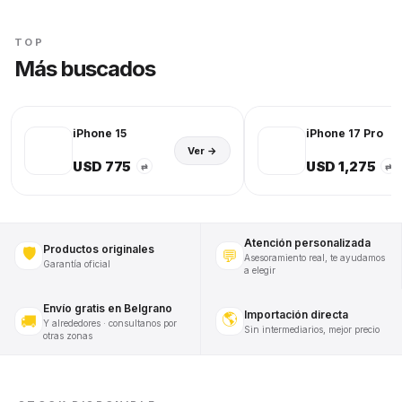
TOP
Más buscados
iPhone 15
iPhone 17 Pro
Ver →
USD 775
USD 1,275
⇄
⇄
Atención personalizada
Productos originales
🛡️
💬
Asesoramiento real, te ayudamos
Garantía oficial
a elegir
Envío gratis en Belgrano
Importación directa
🌎
🚚
Y alrededores · consultanos por
Sin intermediarios, mejor precio
otras zonas