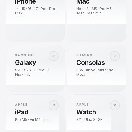
iPhone
Mac
14 · 15 · 16 · 17 · Pro · Pro
Neo · Air M5 · Pro M5 ·
Max
iMac · Mac mini
SAMSUNG
GAMING
↗
↗
Galaxy
Consolas
S25 · S26 · Z Fold · Z
PS5 · Xbox · Nintendo ·
Flip · Tab
Meta
APPLE
APPLE
↗
↗
iPad
Watch
Pro M5 · Air M4 · mini
S11 · Ultra 3 · SE