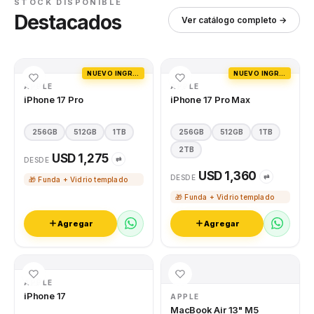
STOCK DISPONIBLE
Destacados
Ver catálogo completo →
NUEVO INGRESO
NUEVO INGRESO
APPLE
APPLE
iPhone 17 Pro
iPhone 17 Pro Max
256GB
512GB
1TB
256GB
512GB
1TB
2TB
USD 1,275
⇄
DESDE
USD 1,360
⇄
DESDE
🎁 Funda + Vidrio templado
🎁 Funda + Vidrio templado
Agregar
Agregar
APPLE
iPhone 17
APPLE
MacBook Air 13" M5