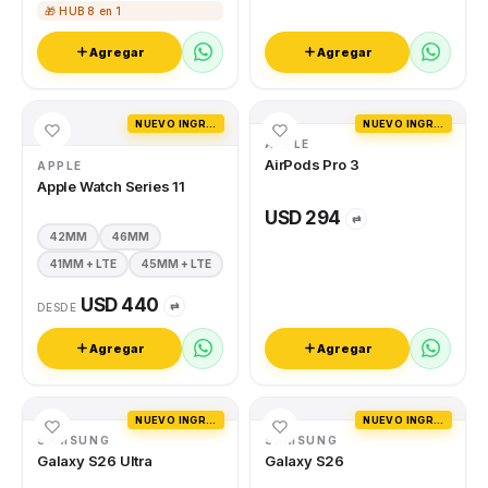
🎁 HUB 8 en 1
Agregar
Agregar
NUEVO INGRESO
NUEVO INGRESO
APPLE
AirPods Pro 3
APPLE
Apple Watch Series 11
USD 294
⇄
42MM
46MM
41MM + LTE
45MM + LTE
USD 440
⇄
DESDE
Agregar
Agregar
NUEVO INGRESO
NUEVO INGRESO
SAMSUNG
SAMSUNG
Galaxy S26 Ultra
Galaxy S26