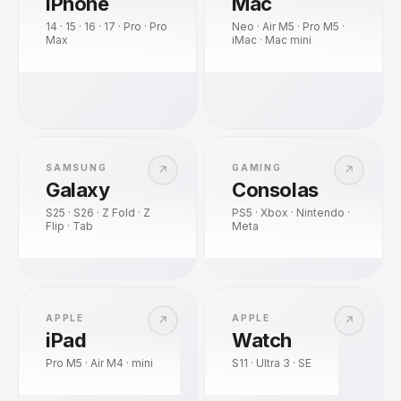
iPhone
Mac
14 · 15 · 16 · 17 · Pro · Pro
Neo · Air M5 · Pro M5 ·
Max
iMac · Mac mini
SAMSUNG
GAMING
↗
↗
Galaxy
Consolas
S25 · S26 · Z Fold · Z
PS5 · Xbox · Nintendo ·
Flip · Tab
Meta
APPLE
APPLE
↗
↗
iPad
Watch
Pro M5 · Air M4 · mini
S11 · Ultra 3 · SE