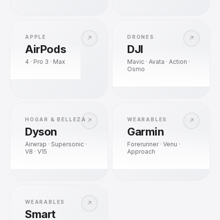
APPLE
DRONES
↗
↗
AirPods
DJI
4 · Pro 3 · Max
Mavic · Avata · Action ·
Osmo
HOGAR & BELLEZA
WEARABLES
↗
↗
Dyson
Garmin
Airwrap · Supersonic ·
Forerunner · Venu ·
V8 · V15
Approach
WEARABLES
↗
Smart