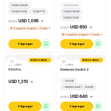
12GB/256GB
12GB/128GB
12GB/512GB
12GB/1TB
12GB/256GB
12GB/512GB
USD 1,095
⇄
DESDE
USD 850
⇄
DESDE
🎁 Cargador original + Funda + Vidrio templado
🎁 Cargador original + Funda + Vidri
Agregar
Agregar
NUEVO INGRESO
NUEVO INGRESO
GAMING
GAMING
PS5 Pro
Nintendo Switch 2
USD 1,310
- 256GB
⇄
+ MARIO KART - 256GB
USD 640
⇄
DESDE
Agregar
Agregar