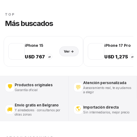
TOP
Más buscados
iPhone 15
iPhone 17 Pro
Ver →
USD 767
USD 1,275
⇄
⇄
Atención personalizada
Productos originales
🛡️
💬
Asesoramiento real, te ayudamos
Garantía oficial
a elegir
Envío gratis en Belgrano
Importación directa
🌎
🚚
Y alrededores · consultanos por
Sin intermediarios, mejor precio
otras zonas