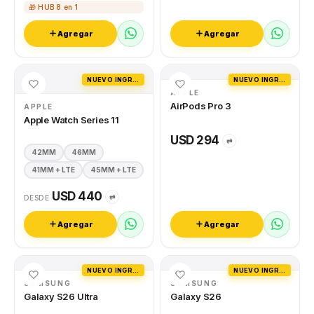
🎁 HUB 8 en 1
Agregar
Agregar
NUEVO INGRESO
NUEVO INGRESO
APPLE
AirPods Pro 3
APPLE
Apple Watch Series 11
USD 294
⇄
42MM
46MM
41MM + LTE
45MM + LTE
USD 440
⇄
DESDE
Agregar
Agregar
NUEVO INGRESO
NUEVO INGRESO
SAMSUNG
SAMSUNG
Galaxy S26 Ultra
Galaxy S26