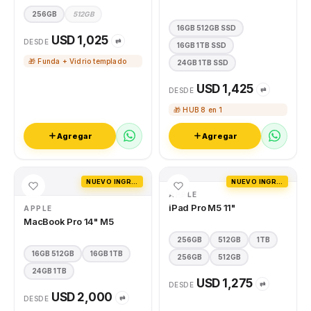
256GB
512GB
16GB 512GB SSD
USD 1,025
⇄
DESDE
16GB 1TB SSD
🎁 Funda + Vidrio templado
24GB 1TB SSD
USD 1,425
⇄
DESDE
🎁 HUB 8 en 1
Agregar
Agregar
NUEVO INGRESO
NUEVO INGRESO
APPLE
iPad Pro M5 11"
APPLE
MacBook Pro 14" M5
256GB
512GB
1TB
16GB 512GB
16GB 1TB
256GB
512GB
24GB 1TB
USD 1,275
⇄
DESDE
USD 2,000
⇄
DESDE