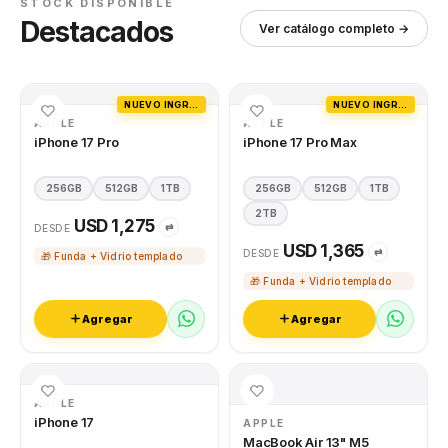
STOCK DISPONIBLE
Destacados
Ver catálogo completo →
NUEVO INGRESO
NUEVO INGRESO
APPLE
APPLE
iPhone 17 Pro
iPhone 17 Pro Max
256GB
512GB
1TB
256GB
512GB
1TB
2TB
USD 1,275
⇄
DESDE
USD 1,365
⇄
DESDE
🎁 Funda + Vidrio templado
🎁 Funda + Vidrio templado
Agregar
Agregar
APPLE
iPhone 17
APPLE
MacBook Air 13" M5