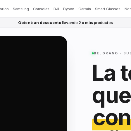
orios
Samsung
Consolas
DJI
Dyson
Garmin
Smart Glasses
Nos
Obtené un descuento
llevando 2 o más productos
BELGRANO · BU
La 
que
con