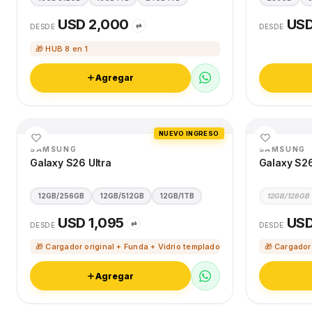
USD 2,000
USD
⇄
DESDE
DESDE
🎁 HUB 8 en 1
Agregar
NUEVO INGRESO
SAMSUNG
SAMSUNG
Galaxy S26 Ultra
Galaxy S2
12GB/256GB
12GB/512GB
12GB/1TB
12GB/128GB
USD 1,095
USD
⇄
DESDE
DESDE
🎁 Cargador original + Funda + Vidrio templado
🎁 Cargador
Agregar