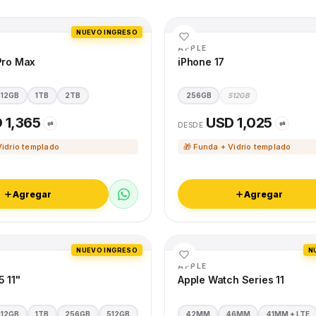
NUEVO INGRESO
APPLE
Pro Max
iPhone 17
512GB
1TB
2TB
256GB
512GB
 1,365
USD 1,025
⇄
⇄
DESDE
Vidrio templado
🎁 Funda + Vidrio templado
Agregar
Agregar
NUEVO INGRESO
N
APPLE
5 11"
Apple Watch Series 11
512GB
1TB
256GB
512GB
42MM
46MM
41MM + LTE