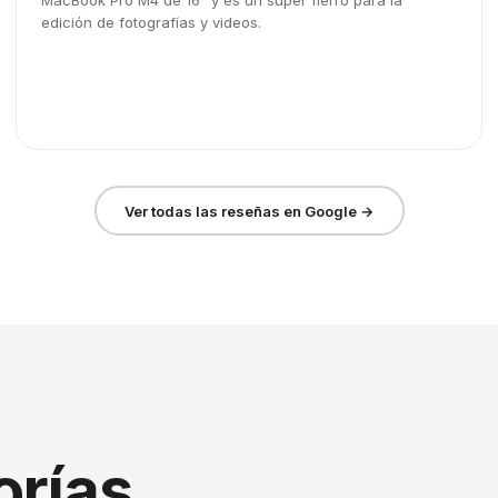
MacBook Pro M4 de 16" y es un súper fierro para la
edición de fotografías y videos.
Ver todas las reseñas en Google →
orías