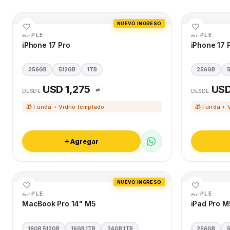
NUEVO INGRESO
APPLE
APPLE
iPhone 17 Pro
iPhone 17 
256GB
512GB
1TB
256GB
USD 1,275
USD
⇄
DESDE
DESDE
🎁 Funda + Vidrio templado
🎁 Funda + 
Agregar
NUEVO INGRESO
APPLE
APPLE
MacBook Pro 14" M5
iPad Pro M
16GB 512GB
16GB 1TB
24GB 1TB
256GB