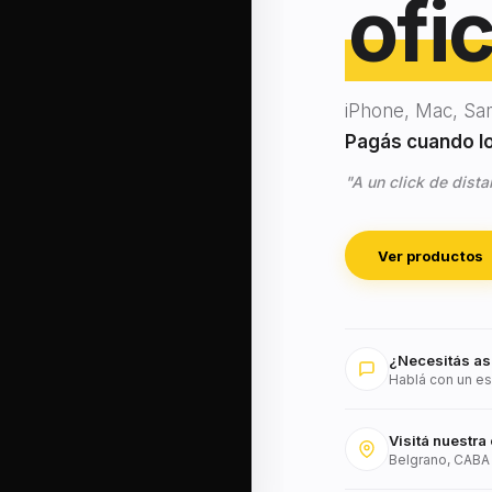
ofic
iPhone, Mac, Sa
Pagás cuando lo 
"A un click de dista
Ver productos
¿Necesitás as
Hablá con un es
Visitá nuestra 
Belgrano, CABA 