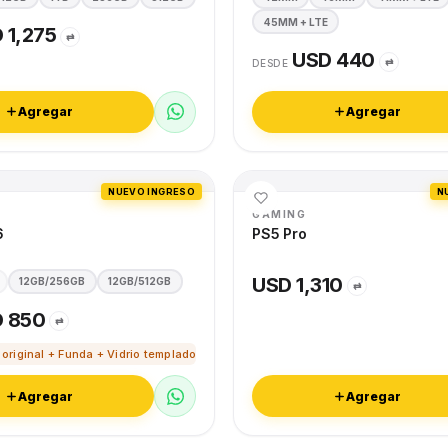
45MM + LTE
 1,275
⇄
USD 440
⇄
DESDE
Agregar
Agregar
NUEVO INGRESO
N
GAMING
6
PS5 Pro
USD 1,310
12GB/256GB
12GB/512GB
⇄
 850
⇄
 original + Funda + Vidrio templado
Agregar
Agregar