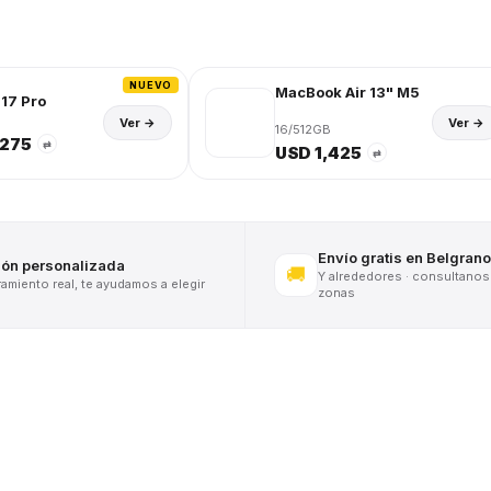
NUEVO
MacBook Air 13" M5
17 Pro
Ver →
Ver →
16/512GB
,275
⇄
USD 1,425
⇄
Envío gratis en Belgrano
ión personalizada
🚚
Y alrededores · consultanos
miento real, te ayudamos a elegir
zonas