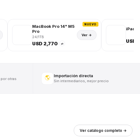
NUEVO
MacBook Pro 14" M5
iPad (
Pro
Ver →
24/1TB
USD 
USD 2,770
⇄
Importación directa
🌎
 por otras
Sin intermediarios, mejor precio
Ver catálogo completo →