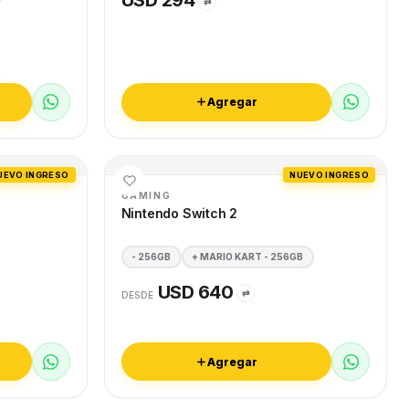
USD 294
⇄
Agregar
UEVO INGRESO
NUEVO INGRESO
GAMING
Nintendo Switch 2
- 256GB
+ MARIO KART - 256GB
USD 640
⇄
DESDE
Agregar