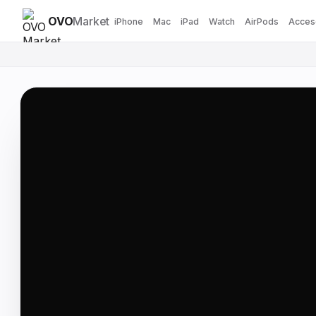
OVO
Market
iPhone
Mac
iPad
Watch
AirPods
Acces