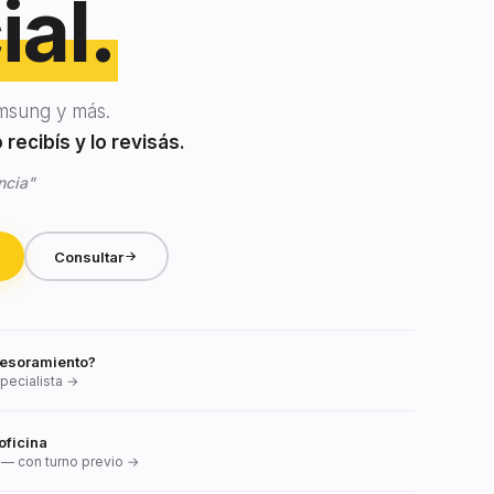
ial.
msung y más.
recibís y lo revisás.
ncia"
Consultar
esoramiento?
pecialista →
oficina
— con turno previo →