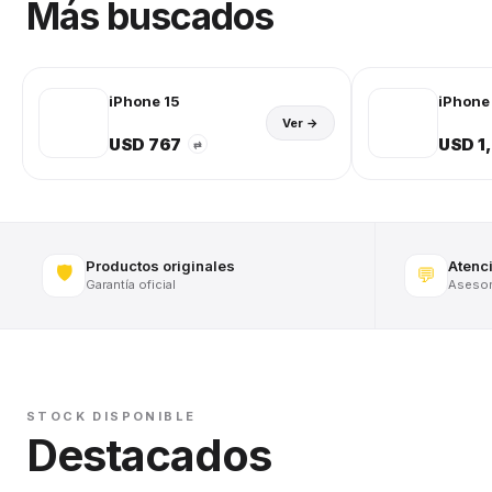
Más buscados
iPhone 15
iPhone 
Ver →
USD 767
USD 1
⇄
Productos originales
Atenc
🛡️
💬
Garantía oficial
Asesora
STOCK DISPONIBLE
Destacados