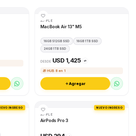
APPLE
MacBook Air 13" M5
16GB 512GB SSD
16GB 1TB SSD
24GB 1TB SSD
USD 1,425
⇄
DESDE
🎁 HUB 8 en 1
Agregar
UEVO INGRESO
NUEVO INGRESO
APPLE
AirPods Pro 3