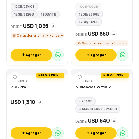
12GB/256GB
12GB/128GB
12GB/512GB
12GB/1TB
12GB/256GB
12GB/512GB
USD 1,095
⇄
DESDE
USD 850
⇄
DESDE
🎁 Cargador original + Funda + Vidrio templado
🎁 Cargador original + Funda + Vidri
Agregar
Agregar
NUEVO INGRESO
NUEVO INGRESO
GAMING
GAMING
PS5 Pro
Nintendo Switch 2
USD 1,310
- 256GB
⇄
+ MARIO KART - 256GB
USD 640
⇄
DESDE
Agregar
Agregar