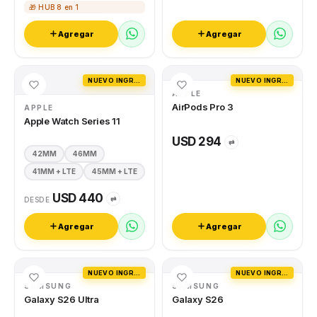
🎁 HUB 8 en 1
Agregar
Agregar
NUEVO INGRESO
NUEVO INGRESO
APPLE
AirPods Pro 3
APPLE
Apple Watch Series 11
USD 294
⇄
42MM
46MM
41MM + LTE
45MM + LTE
USD 440
⇄
DESDE
Agregar
Agregar
NUEVO INGRESO
NUEVO INGRESO
SAMSUNG
SAMSUNG
Galaxy S26 Ultra
Galaxy S26