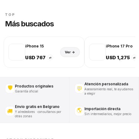
TOP
Más buscados
iPhone 15
iPhone 17 Pro
Ver →
USD 767
USD 1,275
⇄
⇄
Atención personalizada
Productos originales
🛡️
💬
Asesoramiento real, te ayudamos
Garantía oficial
a elegir
Envío gratis en Belgrano
Importación directa
🌎
🚚
Y alrededores · consultanos por
Sin intermediarios, mejor precio
otras zonas