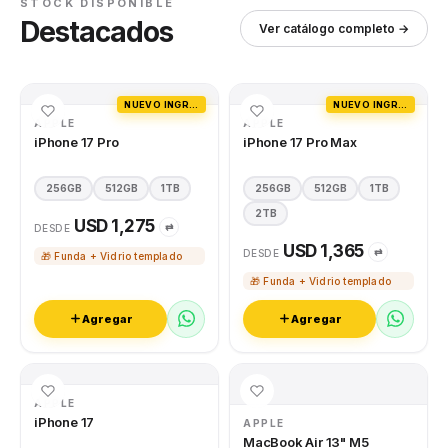
STOCK DISPONIBLE
Destacados
Ver catálogo completo →
NUEVO INGRESO
NUEVO INGRESO
APPLE
APPLE
iPhone 17 Pro
iPhone 17 Pro Max
256GB
512GB
1TB
256GB
512GB
1TB
2TB
USD 1,275
⇄
DESDE
USD 1,365
⇄
DESDE
🎁 Funda + Vidrio templado
🎁 Funda + Vidrio templado
Agregar
Agregar
APPLE
iPhone 17
APPLE
MacBook Air 13" M5