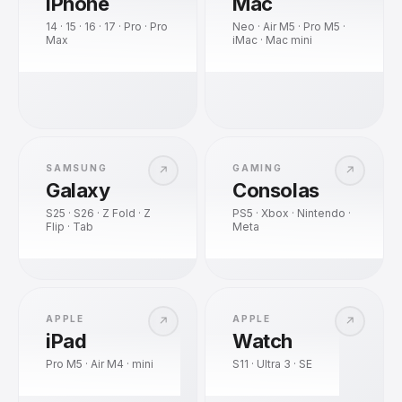
iPhone
Mac
14 · 15 · 16 · 17 · Pro · Pro
Neo · Air M5 · Pro M5 ·
Max
iMac · Mac mini
SAMSUNG
GAMING
↗
↗
Galaxy
Consolas
S25 · S26 · Z Fold · Z
PS5 · Xbox · Nintendo ·
Flip · Tab
Meta
APPLE
APPLE
↗
↗
iPad
Watch
Pro M5 · Air M4 · mini
S11 · Ultra 3 · SE