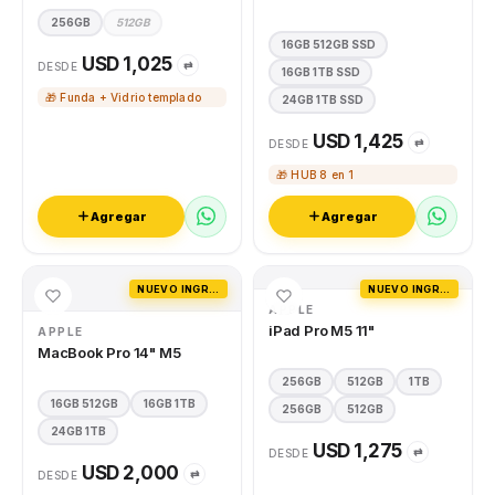
256GB
512GB
16GB 512GB SSD
USD 1,025
⇄
DESDE
16GB 1TB SSD
🎁 Funda + Vidrio templado
24GB 1TB SSD
USD 1,425
⇄
DESDE
🎁 HUB 8 en 1
Agregar
Agregar
NUEVO INGRESO
NUEVO INGRESO
APPLE
iPad Pro M5 11"
APPLE
MacBook Pro 14" M5
256GB
512GB
1TB
16GB 512GB
16GB 1TB
256GB
512GB
24GB 1TB
USD 1,275
⇄
DESDE
USD 2,000
⇄
DESDE