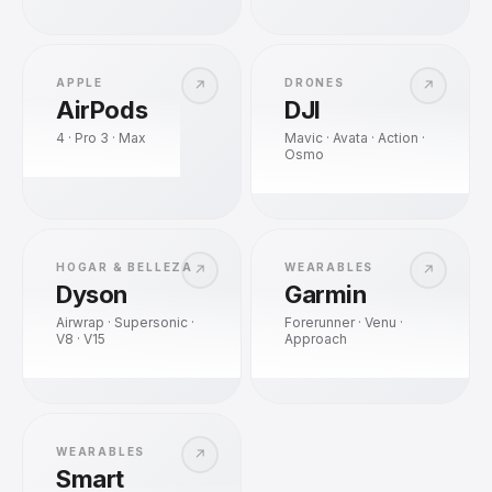
APPLE
DRONES
↗
↗
AirPods
DJI
4 · Pro 3 · Max
Mavic · Avata · Action ·
Osmo
HOGAR & BELLEZA
WEARABLES
↗
↗
Dyson
Garmin
Airwrap · Supersonic ·
Forerunner · Venu ·
V8 · V15
Approach
WEARABLES
↗
Smart