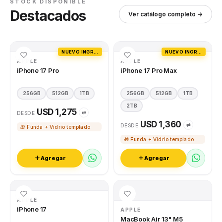
STOCK DISPONIBLE
Destacados
Ver catálogo completo →
NUEVO INGRESO
NUEVO INGRESO
APPLE
APPLE
iPhone 17 Pro
iPhone 17 Pro Max
256GB
512GB
1TB
256GB
512GB
1TB
2TB
USD 1,275
⇄
DESDE
USD 1,360
⇄
DESDE
🎁 Funda + Vidrio templado
🎁 Funda + Vidrio templado
Agregar
Agregar
APPLE
iPhone 17
APPLE
MacBook Air 13" M5