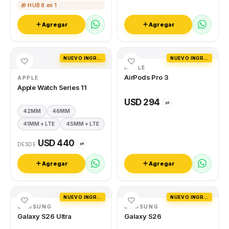
🎁 HUB 8 en 1
Agregar
Agregar
NUEVO INGRESO
NUEVO INGRESO
APPLE
AirPods Pro 3
APPLE
Apple Watch Series 11
USD 294
⇄
42MM
46MM
41MM + LTE
45MM + LTE
USD 440
⇄
DESDE
Agregar
Agregar
NUEVO INGRESO
NUEVO INGRESO
SAMSUNG
SAMSUNG
Galaxy S26 Ultra
Galaxy S26