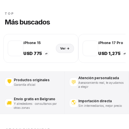
TOP
Más buscados
iPhone 15
iPhone 17 Pro
Ver →
USD 775
USD 1,275
⇄
⇄
Atención personalizada
Productos originales
🛡️
💬
Asesoramiento real, te ayudamos
Garantía oficial
a elegir
Envío gratis en Belgrano
Importación directa
🌎
🚚
Y alrededores · consultanos por
Sin intermediarios, mejor precio
otras zonas