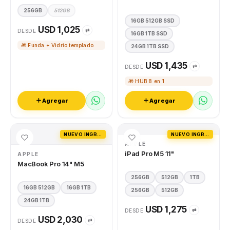
256GB
512GB
16GB 512GB SSD
USD 1,025
⇄
DESDE
16GB 1TB SSD
🎁 Funda + Vidrio templado
24GB 1TB SSD
USD 1,435
⇄
DESDE
🎁 HUB 8 en 1
Agregar
Agregar
NUEVO INGRESO
NUEVO INGRESO
APPLE
iPad Pro M5 11"
APPLE
MacBook Pro 14" M5
256GB
512GB
1TB
16GB 512GB
16GB 1TB
256GB
512GB
24GB 1TB
USD 1,275
⇄
DESDE
USD 2,030
⇄
DESDE