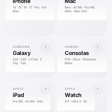
iPhone
Mac
14 · 15 · 16 · 17 · Pro · Pro
Neo · Air M5 · Pro M5 ·
Max
iMac · Mac mini
SAMSUNG
GAMING
↗
↗
Galaxy
Consolas
S25 · S26 · Z Fold · Z
PS5 · Xbox · Nintendo ·
Flip · Tab
Meta
APPLE
APPLE
↗
↗
iPad
Watch
Pro M5 · Air M4 · mini
S11 · Ultra 3 · SE