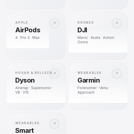
APPLE
DRONES
↗
↗
AirPods
DJI
4 · Pro 3 · Max
Mavic · Avata · Action ·
Osmo
HOGAR & BELLEZA
WEARABLES
↗
↗
Dyson
Garmin
Airwrap · Supersonic ·
Forerunner · Venu ·
V8 · V15
Approach
WEARABLES
↗
Smart