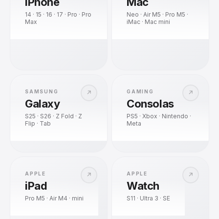
iPhone
Mac
14 · 15 · 16 · 17 · Pro · Pro
Neo · Air M5 · Pro M5 ·
Max
iMac · Mac mini
SAMSUNG
GAMING
↗
↗
Galaxy
Consolas
S25 · S26 · Z Fold · Z
PS5 · Xbox · Nintendo ·
Flip · Tab
Meta
APPLE
APPLE
↗
↗
iPad
Watch
Pro M5 · Air M4 · mini
S11 · Ultra 3 · SE