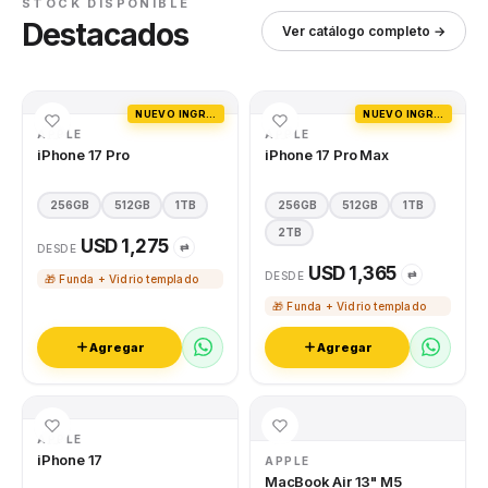
STOCK DISPONIBLE
Destacados
Ver catálogo completo →
NUEVO INGRESO
NUEVO INGRESO
APPLE
APPLE
iPhone 17 Pro
iPhone 17 Pro Max
256GB
512GB
1TB
256GB
512GB
1TB
2TB
USD 1,275
⇄
DESDE
USD 1,365
⇄
DESDE
🎁 Funda + Vidrio templado
🎁 Funda + Vidrio templado
Agregar
Agregar
APPLE
iPhone 17
APPLE
MacBook Air 13" M5