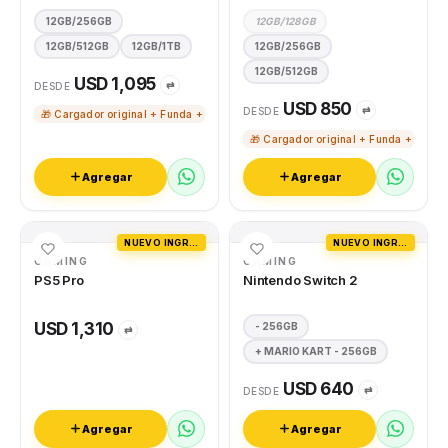
12GB/256GB
12GB/128GB
12GB/512GB
12GB/1TB
12GB/256GB
12GB/512GB
USD 1,095
⇄
DESDE
USD 850
⇄
DESDE
🎁 Cargador original + Funda + Vidrio templado
🎁 Cargador original + Funda + Vidri
Agregar
Agregar
NUEVO INGRESO
NUEVO INGRESO
GAMING
GAMING
PS5 Pro
Nintendo Switch 2
USD 1,310
- 256GB
⇄
+ MARIO KART - 256GB
USD 640
⇄
DESDE
Agregar
Agregar