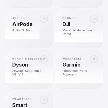
APPLE
DRONES
↗
↗
AirPods
DJI
4 · Pro 3 · Max
Mavic · Avata · Action ·
Osmo
HOGAR & BELLEZA
WEARABLES
↗
↗
Dyson
Garmin
Airwrap · Supersonic ·
Forerunner · Venu ·
V8 · V15
Approach
WEARABLES
↗
Smart