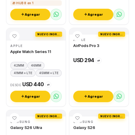
🎁 HUB 8 en 1
Agregar
Agregar
NUEVO INGRESO
NUEVO INGRESO
APPLE
AirPods Pro 3
APPLE
Apple Watch Series 11
USD 294
⇄
42MM
46MM
41MM + LTE
45MM + LTE
USD 440
⇄
DESDE
Agregar
Agregar
NUEVO INGRESO
NUEVO INGRESO
SAMSUNG
SAMSUNG
Galaxy S26 Ultra
Galaxy S26