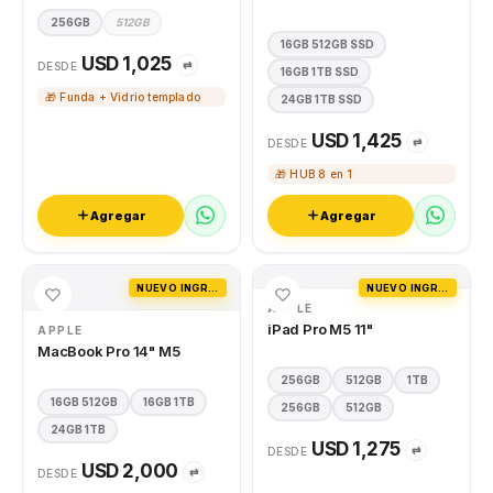
256GB
512GB
16GB 512GB SSD
USD 1,025
⇄
DESDE
16GB 1TB SSD
🎁 Funda + Vidrio templado
24GB 1TB SSD
USD 1,425
⇄
DESDE
🎁 HUB 8 en 1
Agregar
Agregar
NUEVO INGRESO
NUEVO INGRESO
APPLE
iPad Pro M5 11"
APPLE
MacBook Pro 14" M5
256GB
512GB
1TB
16GB 512GB
16GB 1TB
256GB
512GB
24GB 1TB
USD 1,275
⇄
DESDE
USD 2,000
⇄
DESDE