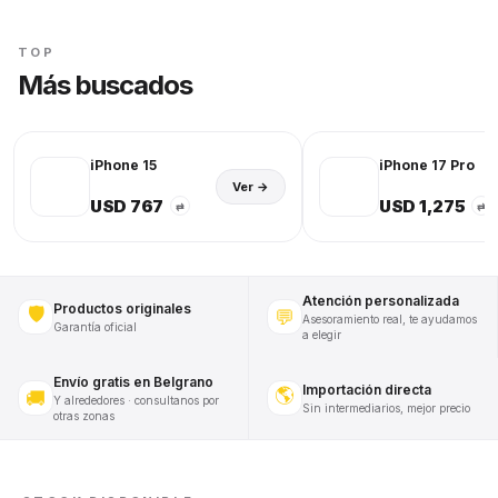
TOP
Más buscados
iPhone 15
iPhone 17 Pro
Ver →
USD 767
USD 1,275
⇄
⇄
Atención personalizada
Productos originales
🛡️
💬
Asesoramiento real, te ayudamos
Garantía oficial
a elegir
Envío gratis en Belgrano
Importación directa
🌎
🚚
Y alrededores · consultanos por
Sin intermediarios, mejor precio
otras zonas