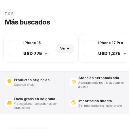
TOP
Más buscados
iPhone 15
iPhone 17 Pro
Ver →
USD 775
USD 1,275
⇄
⇄
Atención personalizada
Productos originales
🛡️
💬
Asesoramiento real, te ayudamos
Garantía oficial
a elegir
Envío gratis en Belgrano
Importación directa
🌎
🚚
Y alrededores · consultanos por
Sin intermediarios, mejor precio
otras zonas