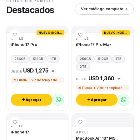
STOCK DISPONIBLE
Destacados
Ver catálogo completo →
NUEVO INGRESO
NUEVO INGRESO
APPLE
APPLE
iPhone 17 Pro
iPhone 17 Pro Max
256GB
512GB
1TB
256GB
512GB
1TB
2TB
USD 1,275
⇄
DESDE
USD 1,360
⇄
DESDE
🎁 Funda + Vidrio templado
🎁 Funda + Vidrio templado
Agregar
Agregar
APPLE
iPhone 17
APPLE
MacBook Air 13" M5