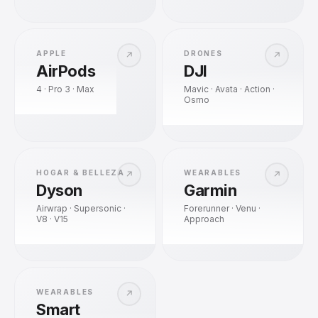
APPLE
DRONES
↗
↗
AirPods
DJI
4 · Pro 3 · Max
Mavic · Avata · Action ·
Osmo
HOGAR & BELLEZA
WEARABLES
↗
↗
Dyson
Garmin
Airwrap · Supersonic ·
Forerunner · Venu ·
V8 · V15
Approach
WEARABLES
↗
Smart