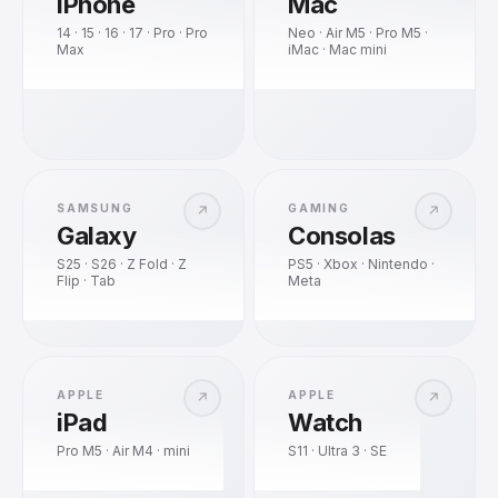
iPhone
Mac
14 · 15 · 16 · 17 · Pro · Pro
Neo · Air M5 · Pro M5 ·
Max
iMac · Mac mini
SAMSUNG
GAMING
↗
↗
Galaxy
Consolas
S25 · S26 · Z Fold · Z
PS5 · Xbox · Nintendo ·
Flip · Tab
Meta
APPLE
APPLE
↗
↗
iPad
Watch
Pro M5 · Air M4 · mini
S11 · Ultra 3 · SE