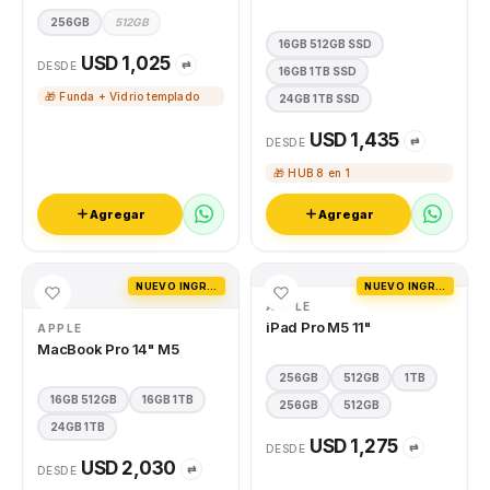
256GB
512GB
16GB 512GB SSD
USD 1,025
⇄
DESDE
16GB 1TB SSD
🎁 Funda + Vidrio templado
24GB 1TB SSD
USD 1,435
⇄
DESDE
🎁 HUB 8 en 1
Agregar
Agregar
NUEVO INGRESO
NUEVO INGRESO
APPLE
iPad Pro M5 11"
APPLE
MacBook Pro 14" M5
256GB
512GB
1TB
16GB 512GB
16GB 1TB
256GB
512GB
24GB 1TB
USD 1,275
⇄
DESDE
USD 2,030
⇄
DESDE