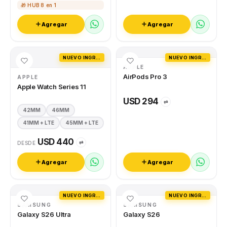
🎁 HUB 8 en 1
Agregar
Agregar
NUEVO INGRESO
NUEVO INGRESO
APPLE
AirPods Pro 3
APPLE
Apple Watch Series 11
USD 294
⇄
42MM
46MM
41MM + LTE
45MM + LTE
USD 440
⇄
DESDE
Agregar
Agregar
NUEVO INGRESO
NUEVO INGRESO
SAMSUNG
SAMSUNG
Galaxy S26 Ultra
Galaxy S26