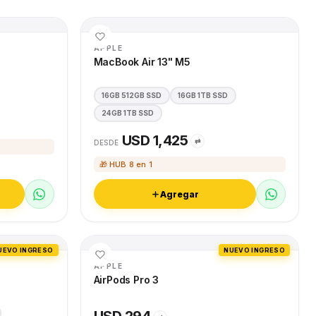
APPLE
MacBook Air 13" M5
16GB 512GB SSD
16GB 1TB SSD
24GB 1TB SSD
USD 1,425
⇄
DESDE
🎁 HUB 8 en 1
Agregar
UEVO INGRESO
NUEVO INGRESO
APPLE
AirPods Pro 3