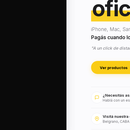
ofic
iPhone, Mac, Sa
Pagás cuando lo 
"A un click de dista
Ver productos
¿Necesitás as
Hablá con un es
Visitá nuestra 
Belgrano, CABA 