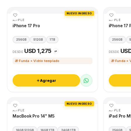
NUEVO INGRESO
APPLE
APPLE
iPhone 17 Pro
iPhone 17 
256GB
512GB
1TB
256GB
USD 1,275
USD
⇄
DESDE
DESDE
🎁 Funda + Vidrio templado
🎁 Funda + 
Agregar
NUEVO INGRESO
APPLE
APPLE
MacBook Pro 14" M5
iPad Pro M
16GB 512GB
16GB 1TB
24GB 1TB
256GB