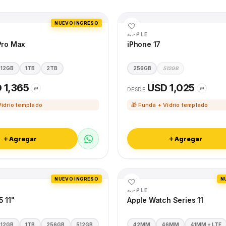
NUEVO INGRESO
APPLE
Pro Max
iPhone 17
512GB
1TB
2TB
256GB
512GB
 1,365
USD 1,025
⇄
⇄
DESDE
Vidrio templado
🎁 Funda + Vidrio templado
Agregar
Agregar
NUEVO INGRESO
N
APPLE
5 11"
Apple Watch Series 11
512GB
1TB
256GB
512GB
42MM
46MM
41MM + LTE