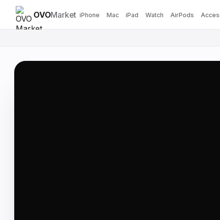
OVO
Market
iPhone
Mac
iPad
Watch
AirPods
Acces