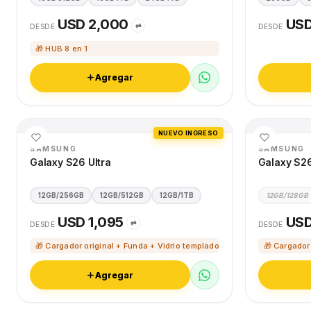
USD 2,000
USD
⇄
DESDE
DESDE
🎁 HUB 8 en 1
Agregar
NUEVO INGRESO
SAMSUNG
SAMSUNG
Galaxy S26 Ultra
Galaxy S2
12GB/256GB
12GB/512GB
12GB/1TB
12GB/128GB
USD 1,095
USD
⇄
DESDE
DESDE
🎁 Cargador original + Funda + Vidrio templado
🎁 Cargador
Agregar