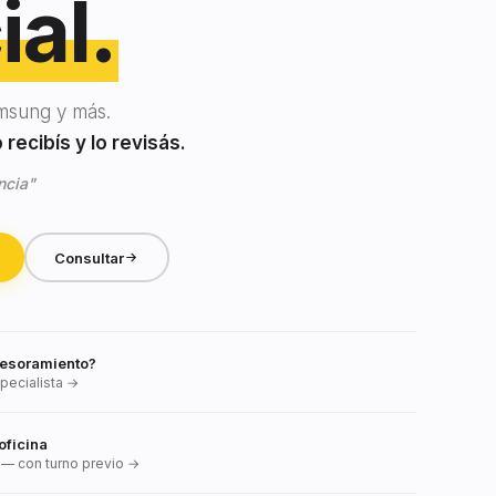
ial.
msung y más.
recibís y lo revisás.
ncia"
Consultar
esoramiento?
pecialista →
oficina
— con turno previo →