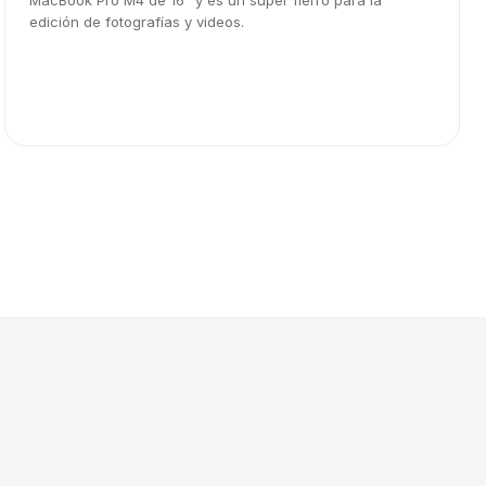
MacBook Pro M4 de 16" y es un súper fierro para la
edición de fotografías y videos.