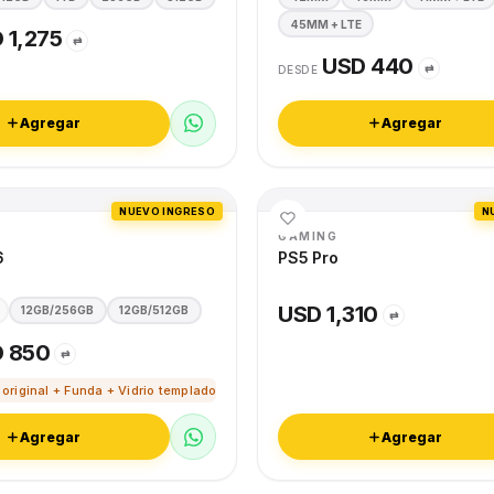
45MM + LTE
 1,275
⇄
USD 440
⇄
DESDE
Agregar
Agregar
NUEVO INGRESO
N
GAMING
6
PS5 Pro
USD 1,310
12GB/256GB
12GB/512GB
⇄
 850
⇄
 original + Funda + Vidrio templado
Agregar
Agregar