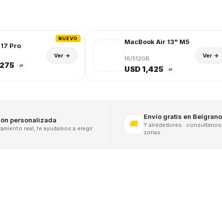
NUEVO
MacBook Air 13" M5
17 Pro
Ver →
Ver →
16/512GB
,275
⇄
USD 1,425
⇄
Envío gratis en Belgrano
ión personalizada
🚚
Y alrededores · consultanos
miento real, te ayudamos a elegir
zonas