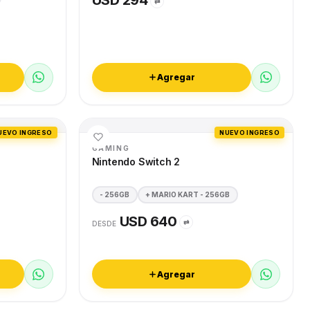
USD 294
⇄
Agregar
UEVO INGRESO
NUEVO INGRESO
GAMING
Nintendo Switch 2
- 256GB
+ MARIO KART - 256GB
USD 640
⇄
DESDE
Agregar