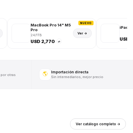
NUEVO
MacBook Pro 14" M5
iPad (
Pro
Ver →
24/1TB
USD 
USD 2,770
⇄
Importación directa
🌎
 por otras
Sin intermediarios, mejor precio
Ver catálogo completo →