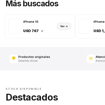
Más buscados
iPhone 15
iPhone 
Ver →
USD 767
USD 1
⇄
Productos originales
Atenc
🛡️
💬
Garantía oficial
Asesora
STOCK DISPONIBLE
Destacados