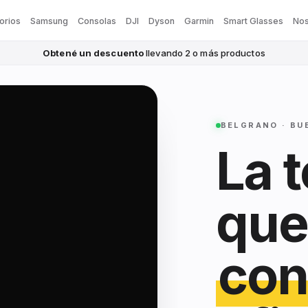
orios
Samsung
Consolas
DJI
Dyson
Garmin
Smart Glasses
Nos
Obtené un descuento
llevando 2 o más productos
BELGRANO · BU
La 
que
con