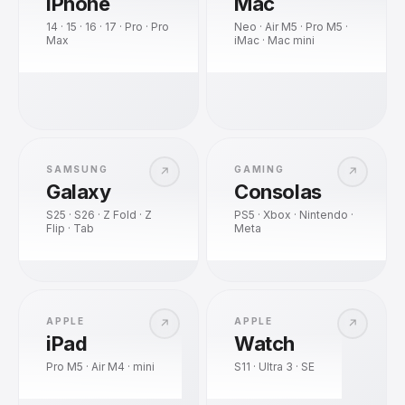
iPhone
Mac
14 · 15 · 16 · 17 · Pro · Pro
Neo · Air M5 · Pro M5 ·
Max
iMac · Mac mini
SAMSUNG
GAMING
↗
↗
Galaxy
Consolas
S25 · S26 · Z Fold · Z
PS5 · Xbox · Nintendo ·
Flip · Tab
Meta
APPLE
APPLE
↗
↗
iPad
Watch
Pro M5 · Air M4 · mini
S11 · Ultra 3 · SE