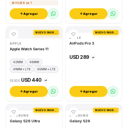
🎁 HUB 8 en 1
Agregar
Agregar
NUEVO INGRESO
NUEVO INGRESO
APPLE
AirPods Pro 3
APPLE
Apple Watch Series 11
USD 289
⇄
42MM
46MM
41MM + LTE
45MM + LTE
USD 440
⇄
DESDE
Agregar
Agregar
NUEVO INGRESO
NUEVO INGRESO
SAMSUNG
SAMSUNG
Galaxy S26 Ultra
Galaxy S26