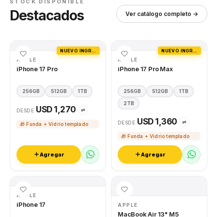
STOCK DISPONIBLE
Destacados
Ver catálogo completo →
NUEVO INGRESO
NUEVO INGRESO
APPLE
APPLE
iPhone 17 Pro
iPhone 17 Pro Max
256GB
512GB
1TB
256GB
512GB
1TB
2TB
USD 1,270
⇄
DESDE
USD 1,360
⇄
DESDE
🎁 Funda + Vidrio templado
🎁 Funda + Vidrio templado
Agregar
Agregar
APPLE
iPhone 17
APPLE
MacBook Air 13" M5