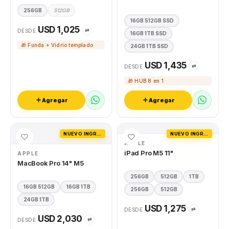
256GB
512GB
16GB 512GB SSD
USD 1,025
⇄
DESDE
16GB 1TB SSD
🎁 Funda + Vidrio templado
24GB 1TB SSD
USD 1,435
⇄
DESDE
🎁 HUB 8 en 1
Agregar
Agregar
NUEVO INGRESO
NUEVO INGRESO
APPLE
iPad Pro M5 11"
APPLE
MacBook Pro 14" M5
256GB
512GB
1TB
16GB 512GB
16GB 1TB
256GB
512GB
24GB 1TB
USD 1,275
⇄
DESDE
USD 2,030
⇄
DESDE