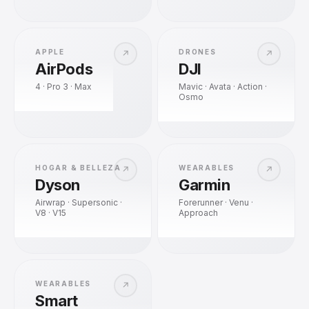
APPLE
DRONES
↗
↗
AirPods
DJI
4 · Pro 3 · Max
Mavic · Avata · Action ·
Osmo
HOGAR & BELLEZA
WEARABLES
↗
↗
Dyson
Garmin
Airwrap · Supersonic ·
Forerunner · Venu ·
V8 · V15
Approach
WEARABLES
↗
Smart