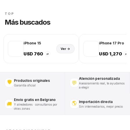
TOP
Más buscados
iPhone 15
iPhone 17 Pro
Ver →
USD 760
USD 1,270
⇄
⇄
Atención personalizada
Productos originales
🛡️
💬
Asesoramiento real, te ayudamos
Garantía oficial
a elegir
Envío gratis en Belgrano
Importación directa
🌎
🚚
Y alrededores · consultanos por
Sin intermediarios, mejor precio
otras zonas