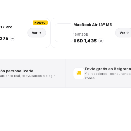
NUEVO
MacBook Air 13" M5
17 Pro
Ver →
Ver →
16/512GB
,275
⇄
USD 1,435
⇄
Envío gratis en Belgrano
ión personalizada
🚚
Y alrededores · consultanos
miento real, te ayudamos a elegir
zonas