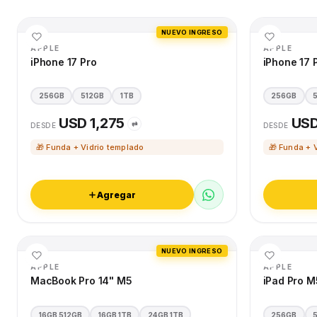
NUEVO INGRESO
APPLE
APPLE
iPhone 17 Pro
iPhone 17 
256GB
512GB
1TB
256GB
USD 1,275
USD
⇄
DESDE
DESDE
🎁 Funda + Vidrio templado
🎁 Funda + 
Agregar
NUEVO INGRESO
APPLE
APPLE
MacBook Pro 14" M5
iPad Pro M
16GB 512GB
16GB 1TB
24GB 1TB
256GB