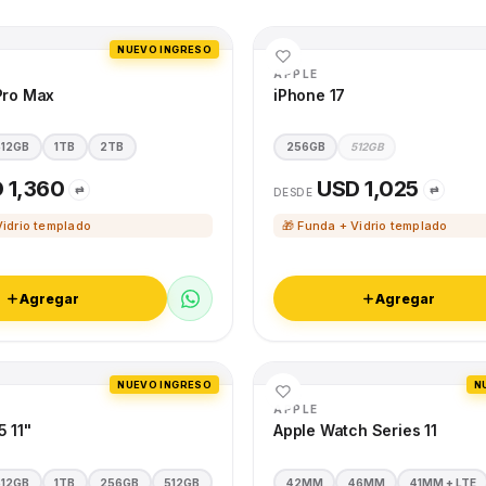
NUEVO INGRESO
APPLE
Pro Max
iPhone 17
512GB
1TB
2TB
256GB
512GB
 1,360
USD 1,025
⇄
⇄
DESDE
Vidrio templado
🎁 Funda + Vidrio templado
Agregar
Agregar
NUEVO INGRESO
N
APPLE
5 11"
Apple Watch Series 11
512GB
1TB
256GB
512GB
42MM
46MM
41MM + LTE