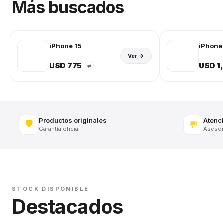
Más buscados
iPhone 15
iPhone 
Ver →
USD 775
USD 1
⇄
Productos originales
Atenc
🛡️
💬
Garantía oficial
Asesora
STOCK DISPONIBLE
Destacados