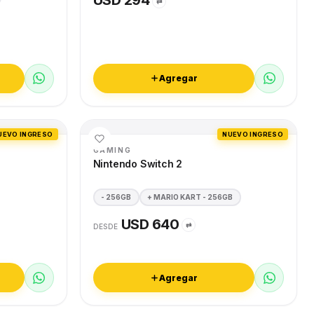
USD 294
⇄
Agregar
UEVO INGRESO
NUEVO INGRESO
GAMING
Nintendo Switch 2
- 256GB
+ MARIO KART - 256GB
USD 640
⇄
DESDE
Agregar