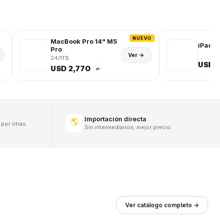
NUEVO
MacBook Pro 14" M5
iPad (
Pro
Ver →
24/1TB
USD 
USD 2,770
⇄
Importación directa
🌎
 por otras
Sin intermediarios, mejor precio
Ver catálogo completo →