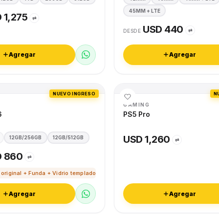
45MM + LTE
 1,275
⇄
USD 440
⇄
DESDE
Agregar
Agregar
NUEVO INGRESO
N
GAMING
6
PS5 Pro
USD 1,260
12GB/256GB
12GB/512GB
⇄
 860
⇄
 original + Funda + Vidrio templado
Agregar
Agregar