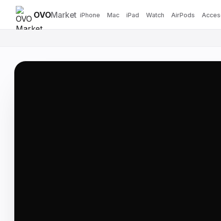
OVO
Market
iPhone
Mac
iPad
Watch
AirPods
Acces