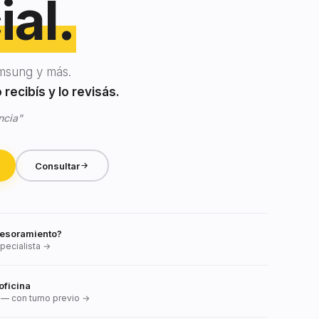
ial.
msung y más.
recibís y lo revisás.
ncia"
Consultar
esoramiento?
pecialista →
oficina
— con turno previo →