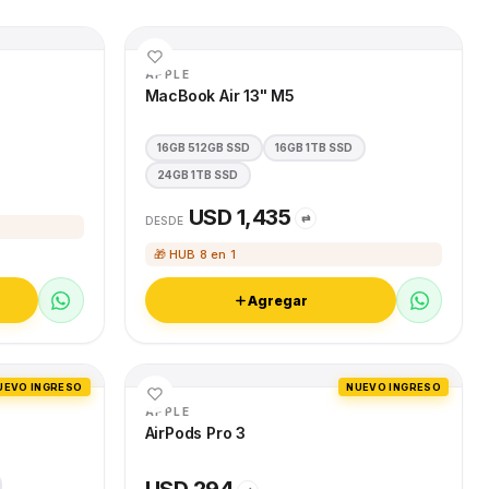
APPLE
MacBook Air 13" M5
16GB 512GB SSD
16GB 1TB SSD
24GB 1TB SSD
USD 1,435
⇄
DESDE
🎁 HUB 8 en 1
Agregar
UEVO INGRESO
NUEVO INGRESO
APPLE
AirPods Pro 3