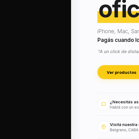
ofic
iPhone, Mac, Sa
Pagás cuando lo 
"A un click de dista
Ver productos
¿Necesitás as
Hablá con un es
Visitá nuestra 
Belgrano, CABA 