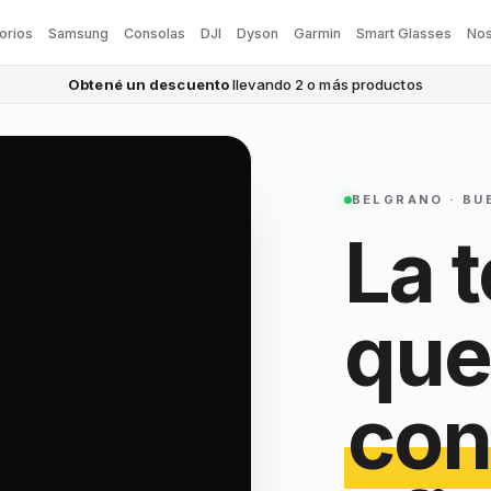
orios
Samsung
Consolas
DJI
Dyson
Garmin
Smart Glasses
Nos
Obtené un descuento
llevando 2 o más productos
BELGRANO · BU
La 
que
con