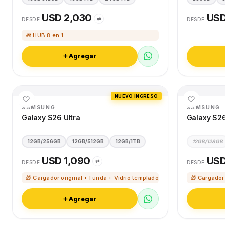
USD 2,030
USD
⇄
DESDE
DESDE
🎁 HUB 8 en 1
Agregar
NUEVO INGRESO
SAMSUNG
SAMSUNG
Galaxy S26 Ultra
Galaxy S2
12GB/256GB
12GB/512GB
12GB/1TB
12GB/128GB
USD 1,090
USD
⇄
DESDE
DESDE
🎁 Cargador original + Funda + Vidrio templado
🎁 Cargador
Agregar