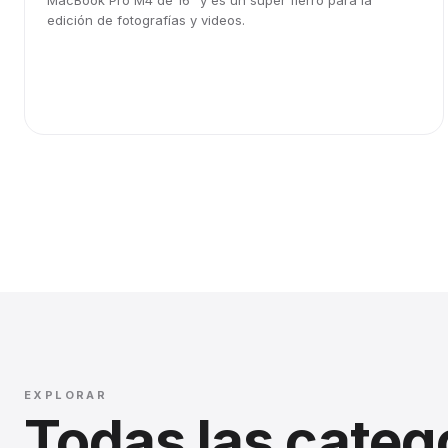
MacBook Pro M4 de 16" y es un súper fierro para la
edición de fotografías y videos.
EXPLORAR
Todas las categ