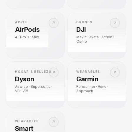
APPLE
DRONES
↗
↗
AirPods
DJI
4 · Pro 3 · Max
Mavic · Avata · Action ·
Osmo
HOGAR & BELLEZA
WEARABLES
↗
↗
Dyson
Garmin
Airwrap · Supersonic ·
Forerunner · Venu ·
V8 · V15
Approach
WEARABLES
↗
Smart