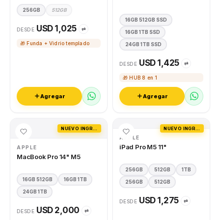
256GB
512GB
16GB 512GB SSD
USD 1,025
⇄
DESDE
16GB 1TB SSD
🎁 Funda + Vidrio templado
24GB 1TB SSD
USD 1,425
⇄
DESDE
🎁 HUB 8 en 1
Agregar
Agregar
NUEVO INGRESO
NUEVO INGRESO
APPLE
iPad Pro M5 11"
APPLE
MacBook Pro 14" M5
256GB
512GB
1TB
16GB 512GB
16GB 1TB
256GB
512GB
24GB 1TB
USD 1,275
⇄
DESDE
USD 2,000
⇄
DESDE