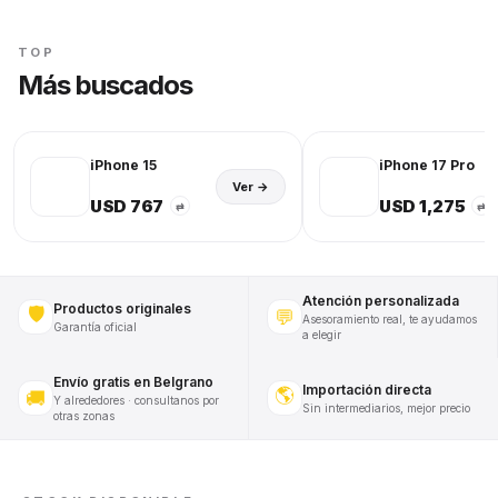
TOP
Más buscados
iPhone 15
iPhone 17 Pro
Ver →
USD 767
USD 1,275
⇄
⇄
Atención personalizada
Productos originales
🛡️
💬
Asesoramiento real, te ayudamos
Garantía oficial
a elegir
Envío gratis en Belgrano
Importación directa
🌎
🚚
Y alrededores · consultanos por
Sin intermediarios, mejor precio
otras zonas