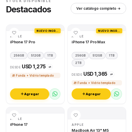
STOCK DISPONIBLE
Destacados
Ver catálogo completo →
NUEVO INGRESO
NUEVO INGRESO
APPLE
APPLE
iPhone 17 Pro
iPhone 17 Pro Max
256GB
512GB
1TB
256GB
512GB
1TB
2TB
USD 1,275
⇄
DESDE
USD 1,365
⇄
DESDE
🎁 Funda + Vidrio templado
🎁 Funda + Vidrio templado
Agregar
Agregar
APPLE
iPhone 17
APPLE
MacBook Air 13" M5