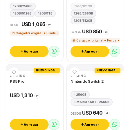
12GB/256GB
12GB/128GB
12GB/512GB
12GB/1TB
12GB/256GB
12GB/512GB
USD 1,095
⇄
DESDE
USD 850
⇄
DESDE
🎁 Cargador original + Funda + Vidrio templado
🎁 Cargador original + Funda + Vidri
Agregar
Agregar
NUEVO INGRESO
NUEVO INGRESO
GAMING
GAMING
PS5 Pro
Nintendo Switch 2
USD 1,310
- 256GB
⇄
+ MARIO KART - 256GB
USD 640
⇄
DESDE
Agregar
Agregar