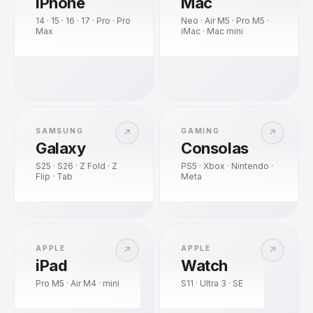
iPhone
Mac
14 · 15 · 16 · 17 · Pro · Pro
Neo · Air M5 · Pro M5 ·
Max
iMac · Mac mini
SAMSUNG
GAMING
↗
↗
Galaxy
Consolas
S25 · S26 · Z Fold · Z
PS5 · Xbox · Nintendo ·
Flip · Tab
Meta
APPLE
APPLE
↗
↗
iPad
Watch
Pro M5 · Air M4 · mini
S11 · Ultra 3 · SE