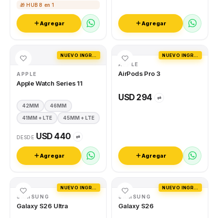
🎁 HUB 8 en 1
Agregar
Agregar
NUEVO INGRESO
NUEVO INGRESO
APPLE
AirPods Pro 3
APPLE
Apple Watch Series 11
USD 294
⇄
42MM
46MM
41MM + LTE
45MM + LTE
USD 440
⇄
DESDE
Agregar
Agregar
NUEVO INGRESO
NUEVO INGRESO
SAMSUNG
SAMSUNG
Galaxy S26 Ultra
Galaxy S26