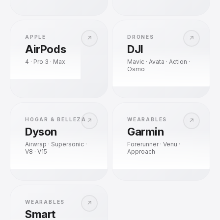
APPLE
DRONES
↗
↗
AirPods
DJI
4 · Pro 3 · Max
Mavic · Avata · Action ·
Osmo
HOGAR & BELLEZA
WEARABLES
↗
↗
Dyson
Garmin
Airwrap · Supersonic ·
Forerunner · Venu ·
V8 · V15
Approach
WEARABLES
↗
Smart