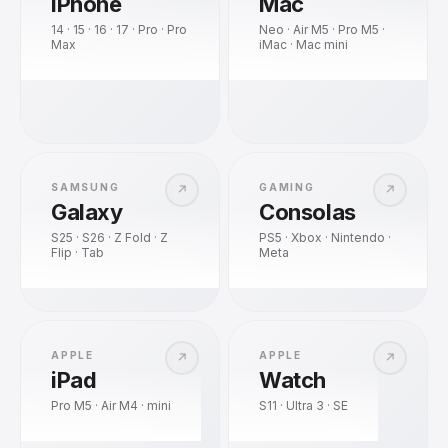
iPhone
Mac
14 · 15 · 16 · 17 · Pro · Pro
Neo · Air M5 · Pro M5 ·
Max
iMac · Mac mini
SAMSUNG
GAMING
↗
↗
Galaxy
Consolas
S25 · S26 · Z Fold · Z
PS5 · Xbox · Nintendo ·
Flip · Tab
Meta
APPLE
APPLE
↗
↗
iPad
Watch
Pro M5 · Air M4 · mini
S11 · Ultra 3 · SE