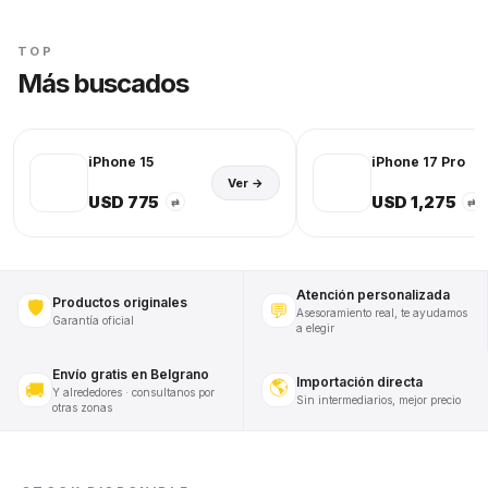
TOP
Más buscados
iPhone 15
iPhone 17 Pro
Ver →
USD 775
USD 1,275
⇄
⇄
Atención personalizada
Productos originales
🛡️
💬
Asesoramiento real, te ayudamos
Garantía oficial
a elegir
Envío gratis en Belgrano
Importación directa
🌎
🚚
Y alrededores · consultanos por
Sin intermediarios, mejor precio
otras zonas