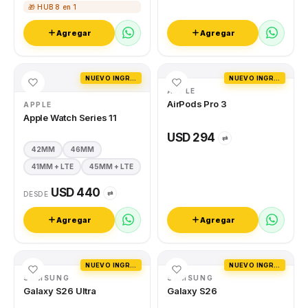
🎁 HUB 8 en 1
Agregar
Agregar
NUEVO INGRESO
NUEVO INGRESO
APPLE
AirPods Pro 3
APPLE
Apple Watch Series 11
USD 294
⇄
42MM
46MM
41MM + LTE
45MM + LTE
USD 440
⇄
DESDE
Agregar
Agregar
NUEVO INGRESO
NUEVO INGRESO
SAMSUNG
SAMSUNG
Galaxy S26 Ultra
Galaxy S26