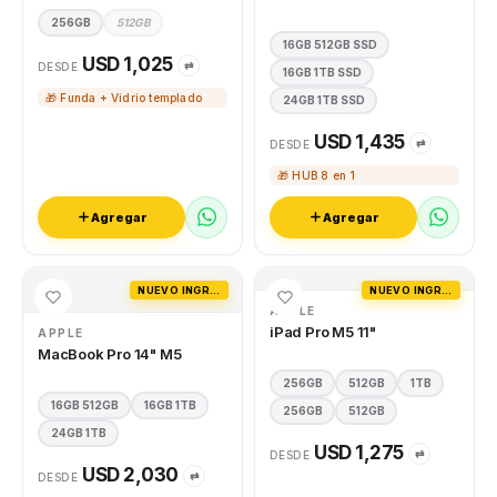
256GB
512GB
16GB 512GB SSD
USD 1,025
⇄
DESDE
16GB 1TB SSD
🎁 Funda + Vidrio templado
24GB 1TB SSD
USD 1,435
⇄
DESDE
🎁 HUB 8 en 1
Agregar
Agregar
NUEVO INGRESO
NUEVO INGRESO
APPLE
iPad Pro M5 11"
APPLE
MacBook Pro 14" M5
256GB
512GB
1TB
16GB 512GB
16GB 1TB
256GB
512GB
24GB 1TB
USD 1,275
⇄
DESDE
USD 2,030
⇄
DESDE