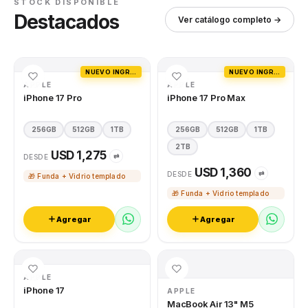
STOCK DISPONIBLE
Destacados
Ver catálogo completo →
NUEVO INGRESO
NUEVO INGRESO
APPLE
APPLE
iPhone 17 Pro
iPhone 17 Pro Max
256GB
512GB
1TB
256GB
512GB
1TB
2TB
USD 1,275
⇄
DESDE
USD 1,360
⇄
DESDE
🎁 Funda + Vidrio templado
🎁 Funda + Vidrio templado
Agregar
Agregar
APPLE
iPhone 17
APPLE
MacBook Air 13" M5