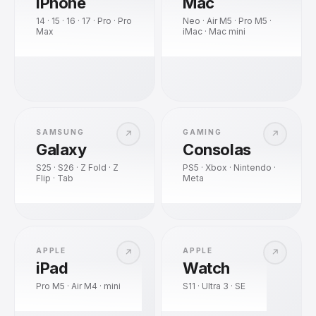
iPhone
Mac
14 · 15 · 16 · 17 · Pro · Pro
Neo · Air M5 · Pro M5 ·
Max
iMac · Mac mini
SAMSUNG
GAMING
↗
↗
Galaxy
Consolas
S25 · S26 · Z Fold · Z
PS5 · Xbox · Nintendo ·
Flip · Tab
Meta
APPLE
APPLE
↗
↗
iPad
Watch
Pro M5 · Air M4 · mini
S11 · Ultra 3 · SE