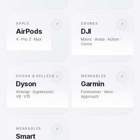
APPLE
DRONES
↗
↗
AirPods
DJI
4 · Pro 3 · Max
Mavic · Avata · Action ·
Osmo
HOGAR & BELLEZA
WEARABLES
↗
↗
Dyson
Garmin
Airwrap · Supersonic ·
Forerunner · Venu ·
V8 · V15
Approach
WEARABLES
↗
Smart