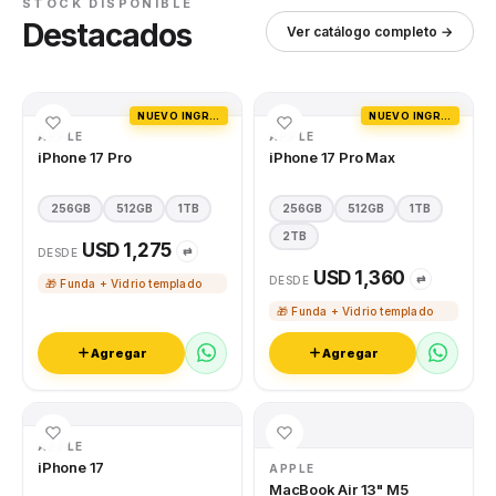
STOCK DISPONIBLE
Destacados
Ver catálogo completo →
NUEVO INGRESO
NUEVO INGRESO
APPLE
APPLE
iPhone 17 Pro
iPhone 17 Pro Max
256GB
512GB
1TB
256GB
512GB
1TB
2TB
USD 1,275
⇄
DESDE
USD 1,360
⇄
DESDE
🎁 Funda + Vidrio templado
🎁 Funda + Vidrio templado
Agregar
Agregar
APPLE
iPhone 17
APPLE
MacBook Air 13" M5