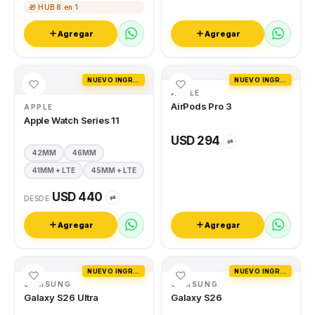
🎁 HUB 8 en 1
Agregar
Agregar
NUEVO INGRESO
NUEVO INGRESO
APPLE
AirPods Pro 3
APPLE
Apple Watch Series 11
USD 294
⇄
42MM
46MM
41MM + LTE
45MM + LTE
USD 440
⇄
DESDE
Agregar
Agregar
NUEVO INGRESO
NUEVO INGRESO
SAMSUNG
SAMSUNG
Galaxy S26 Ultra
Galaxy S26