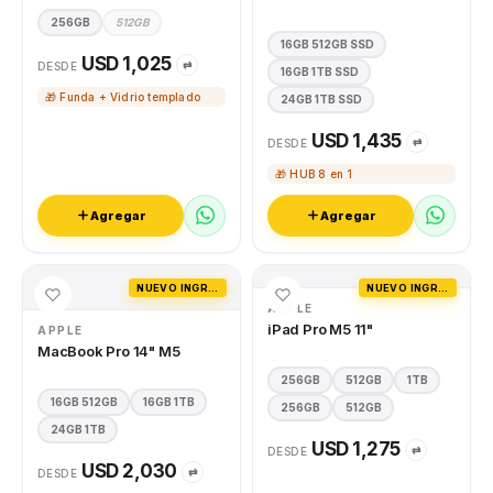
256GB
512GB
16GB 512GB SSD
USD 1,025
⇄
DESDE
16GB 1TB SSD
🎁 Funda + Vidrio templado
24GB 1TB SSD
USD 1,435
⇄
DESDE
🎁 HUB 8 en 1
Agregar
Agregar
NUEVO INGRESO
NUEVO INGRESO
APPLE
iPad Pro M5 11"
APPLE
MacBook Pro 14" M5
256GB
512GB
1TB
16GB 512GB
16GB 1TB
256GB
512GB
24GB 1TB
USD 1,275
⇄
DESDE
USD 2,030
⇄
DESDE