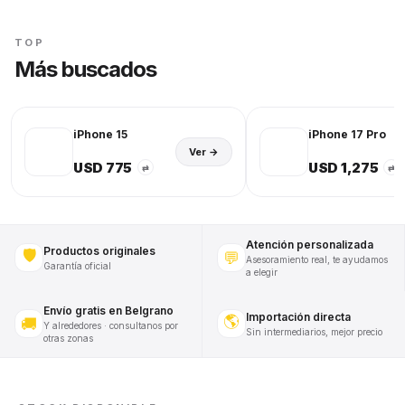
TOP
Más buscados
iPhone 15
iPhone 17 Pro
Ver →
USD 775
USD 1,275
⇄
⇄
Atención personalizada
Productos originales
🛡️
💬
Asesoramiento real, te ayudamos
Garantía oficial
a elegir
Envío gratis en Belgrano
Importación directa
🌎
🚚
Y alrededores · consultanos por
Sin intermediarios, mejor precio
otras zonas