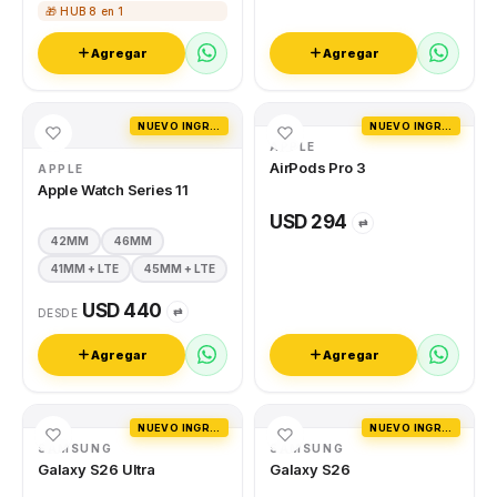
🎁 HUB 8 en 1
Agregar
Agregar
NUEVO INGRESO
NUEVO INGRESO
APPLE
AirPods Pro 3
APPLE
Apple Watch Series 11
USD 294
⇄
42MM
46MM
41MM + LTE
45MM + LTE
USD 440
⇄
DESDE
Agregar
Agregar
NUEVO INGRESO
NUEVO INGRESO
SAMSUNG
SAMSUNG
Galaxy S26 Ultra
Galaxy S26