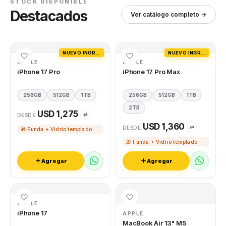
STOCK DISPONIBLE
Destacados
Ver catálogo completo →
NUEVO INGRESO
NUEVO INGRESO
APPLE
APPLE
iPhone 17 Pro
iPhone 17 Pro Max
256GB
512GB
1TB
256GB
512GB
1TB
2TB
USD 1,275
⇄
DESDE
USD 1,360
⇄
DESDE
🎁 Funda + Vidrio templado
🎁 Funda + Vidrio templado
Agregar
Agregar
APPLE
iPhone 17
APPLE
MacBook Air 13" M5