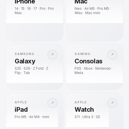
iPhone
Mac
14 · 15 · 16 · 17 · Pro · Pro
Neo · Air M5 · Pro M5 ·
Max
iMac · Mac mini
SAMSUNG
GAMING
↗
↗
Galaxy
Consolas
S25 · S26 · Z Fold · Z
PS5 · Xbox · Nintendo ·
Flip · Tab
Meta
APPLE
APPLE
↗
↗
iPad
Watch
Pro M5 · Air M4 · mini
S11 · Ultra 3 · SE