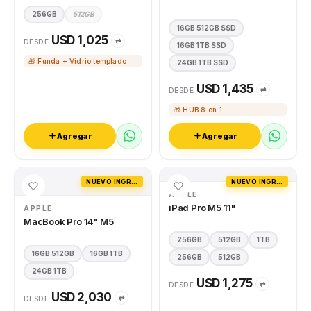
256GB
512GB
16GB 512GB SSD
USD 1,025
⇄
DESDE
16GB 1TB SSD
🎁 Funda + Vidrio templado
24GB 1TB SSD
USD 1,435
⇄
DESDE
🎁 HUB 8 en 1
Agregar
Agregar
NUEVO INGRESO
NUEVO INGRESO
APPLE
iPad Pro M5 11"
APPLE
MacBook Pro 14" M5
256GB
512GB
1TB
16GB 512GB
16GB 1TB
256GB
512GB
24GB 1TB
USD 1,275
⇄
DESDE
USD 2,030
⇄
DESDE