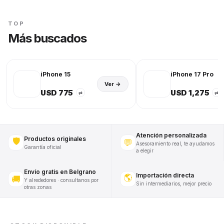
TOP
Más buscados
iPhone 15
iPhone 17 Pro
Ver →
USD 775
USD 1,275
⇄
⇄
Atención personalizada
Productos originales
🛡️
💬
Asesoramiento real, te ayudamos
Garantía oficial
a elegir
Envío gratis en Belgrano
Importación directa
🌎
🚚
Y alrededores · consultanos por
Sin intermediarios, mejor precio
otras zonas