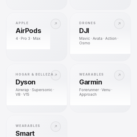
APPLE
DRONES
↗
↗
AirPods
DJI
4 · Pro 3 · Max
Mavic · Avata · Action ·
Osmo
HOGAR & BELLEZA
WEARABLES
↗
↗
Dyson
Garmin
Airwrap · Supersonic ·
Forerunner · Venu ·
V8 · V15
Approach
WEARABLES
↗
Smart