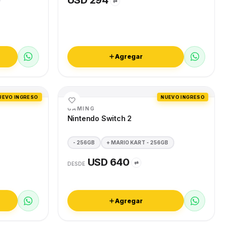
USD 294
⇄
Agregar
UEVO INGRESO
NUEVO INGRESO
GAMING
Nintendo Switch 2
- 256GB
+ MARIO KART - 256GB
USD 640
⇄
DESDE
Agregar