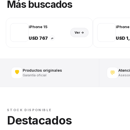
Más buscados
iPhone 15
iPhone 
Ver →
USD 767
USD 1
⇄
Productos originales
Atenc
🛡️
💬
Garantía oficial
Asesora
STOCK DISPONIBLE
Destacados