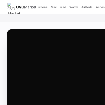
OVO
Market
iPhone
Mac
iPad
Watch
AirPods
Acces