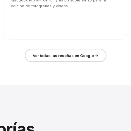
MacBook Pro M4 de 16" y es un súper fierro para la
edición de fotografías y videos.
Ver todas las reseñas en Google →
orías