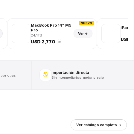
NUEVO
MacBook Pro 14" M5
iPad (
Pro
Ver →
24/1TB
USD 
USD 2,770
⇄
Importación directa
🌎
 por otras
Sin intermediarios, mejor precio
Ver catálogo completo →