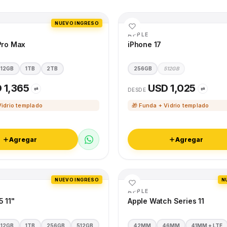
NUEVO INGRESO
APPLE
Pro Max
iPhone 17
512GB
1TB
2TB
256GB
512GB
 1,365
USD 1,025
⇄
⇄
DESDE
Vidrio templado
🎁 Funda + Vidrio templado
Agregar
Agregar
NUEVO INGRESO
N
APPLE
5 11"
Apple Watch Series 11
512GB
1TB
256GB
512GB
42MM
46MM
41MM + LTE