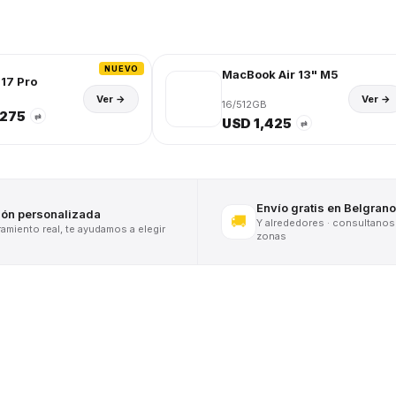
NUEVO
MacBook Air 13" M5
17 Pro
Ver →
Ver →
16/512GB
,275
⇄
USD 1,425
⇄
Envío gratis en Belgrano
ión personalizada
🚚
Y alrededores · consultanos
miento real, te ayudamos a elegir
zonas