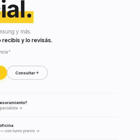
ial.
msung y más.
recibís y lo revisás.
ncia"
Consultar
esoramiento?
pecialista →
oficina
— con turno previo →