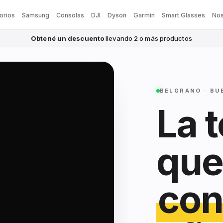
orios
Samsung
Consolas
DJI
Dyson
Garmin
Smart Glasses
Nos
Obtené un descuento
llevando 2 o más productos
BELGRANO · BU
La 
que
con