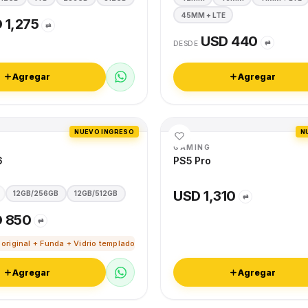
45MM + LTE
 1,275
⇄
USD 440
⇄
DESDE
Agregar
Agregar
NUEVO INGRESO
N
GAMING
6
PS5 Pro
USD 1,310
12GB/256GB
12GB/512GB
⇄
 850
⇄
 original + Funda + Vidrio templado
Agregar
Agregar