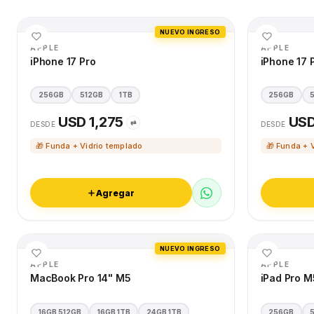
NUEVO INGRESO
APPLE
APPLE
iPhone 17 Pro
iPhone 17 
256GB
512GB
1TB
256GB
USD 1,275
USD
⇄
DESDE
DESDE
🎁 Funda + Vidrio templado
🎁 Funda + 
Agregar
NUEVO INGRESO
APPLE
APPLE
MacBook Pro 14" M5
iPad Pro M
16GB 512GB
16GB 1TB
24GB 1TB
256GB