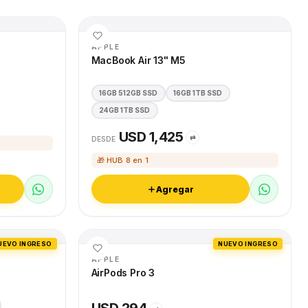
APPLE
MacBook Air 13" M5
16GB 512GB SSD
16GB 1TB SSD
24GB 1TB SSD
USD 1,425
⇄
DESDE
🎁 HUB 8 en 1
Agregar
UEVO INGRESO
NUEVO INGRESO
APPLE
AirPods Pro 3