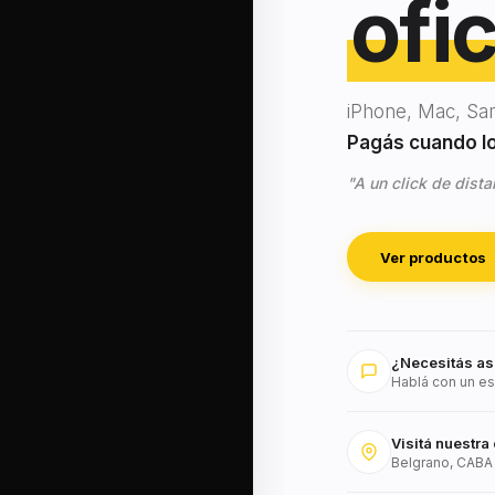
ofic
iPhone, Mac, Sa
Pagás cuando lo 
"A un click de dista
Ver productos
¿Necesitás as
Hablá con un es
Visitá nuestra 
Belgrano, CABA 