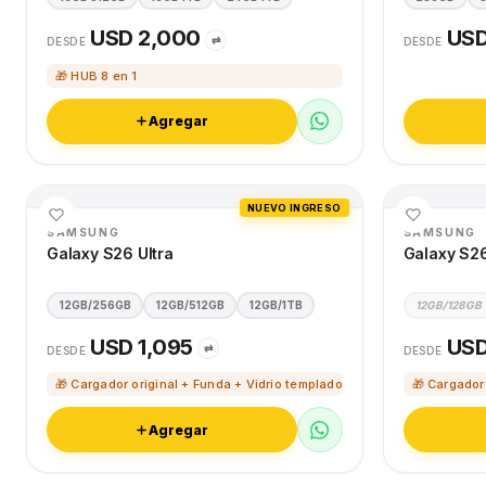
USD 2,000
USD
⇄
DESDE
DESDE
🎁 HUB 8 en 1
Agregar
NUEVO INGRESO
SAMSUNG
SAMSUNG
Galaxy S26 Ultra
Galaxy S2
12GB/256GB
12GB/512GB
12GB/1TB
12GB/128GB
USD 1,095
USD
⇄
DESDE
DESDE
🎁 Cargador original + Funda + Vidrio templado
🎁 Cargador
Agregar