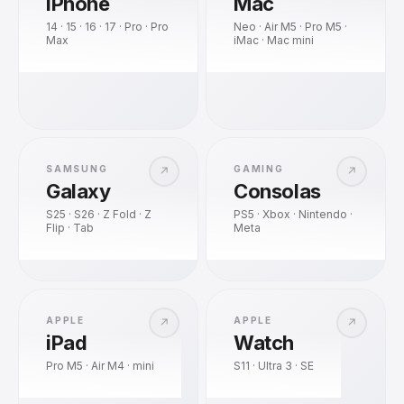
iPhone
Mac
14 · 15 · 16 · 17 · Pro · Pro
Neo · Air M5 · Pro M5 ·
Max
iMac · Mac mini
SAMSUNG
GAMING
↗
↗
Galaxy
Consolas
S25 · S26 · Z Fold · Z
PS5 · Xbox · Nintendo ·
Flip · Tab
Meta
APPLE
APPLE
↗
↗
iPad
Watch
Pro M5 · Air M4 · mini
S11 · Ultra 3 · SE