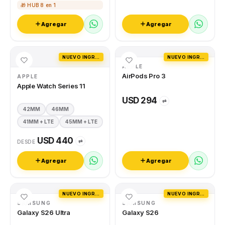
🎁 HUB 8 en 1
Agregar
Agregar
NUEVO INGRESO
NUEVO INGRESO
APPLE
AirPods Pro 3
APPLE
Apple Watch Series 11
USD 294
⇄
42MM
46MM
41MM + LTE
45MM + LTE
USD 440
⇄
DESDE
Agregar
Agregar
NUEVO INGRESO
NUEVO INGRESO
SAMSUNG
SAMSUNG
Galaxy S26 Ultra
Galaxy S26