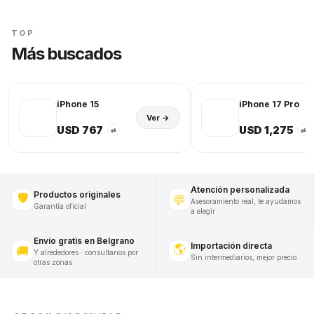
TOP
Más buscados
iPhone 15
iPhone 17 Pro
Ver →
USD 767
USD 1,275
⇄
⇄
Atención personalizada
Productos originales
🛡️
💬
Asesoramiento real, te ayudamos
Garantía oficial
a elegir
Envío gratis en Belgrano
Importación directa
🌎
🚚
Y alrededores · consultanos por
Sin intermediarios, mejor precio
otras zonas