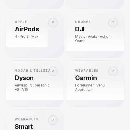
APPLE
DRONES
↗
↗
AirPods
DJI
4 · Pro 3 · Max
Mavic · Avata · Action ·
Osmo
HOGAR & BELLEZA
WEARABLES
↗
↗
Dyson
Garmin
Airwrap · Supersonic ·
Forerunner · Venu ·
V8 · V15
Approach
WEARABLES
↗
Smart