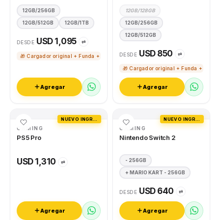
12GB/256GB
12GB/128GB
12GB/512GB
12GB/1TB
12GB/256GB
12GB/512GB
USD 1,095
⇄
DESDE
USD 850
⇄
DESDE
🎁 Cargador original + Funda + Vidrio templado
🎁 Cargador original + Funda + Vidri
Agregar
Agregar
NUEVO INGRESO
NUEVO INGRESO
GAMING
GAMING
PS5 Pro
Nintendo Switch 2
USD 1,310
- 256GB
⇄
+ MARIO KART - 256GB
USD 640
⇄
DESDE
Agregar
Agregar