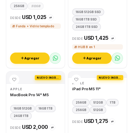
256GB
512GB
16GB 512GB SSD
USD 1,025
⇄
DESDE
16GB 1TB SSD
🎁 Funda + Vidrio templado
24GB 1TB SSD
USD 1,425
⇄
DESDE
🎁 HUB 8 en 1
Agregar
Agregar
NUEVO INGRESO
NUEVO INGRESO
APPLE
iPad Pro M5 11"
APPLE
MacBook Pro 14" M5
256GB
512GB
1TB
16GB 512GB
16GB 1TB
256GB
512GB
24GB 1TB
USD 1,275
⇄
DESDE
USD 2,000
⇄
DESDE