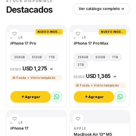
STOCK DISPONIBLE
Destacados
Ver catálogo completo →
NUEVO INGRESO
NUEVO INGRESO
APPLE
APPLE
iPhone 17 Pro
iPhone 17 Pro Max
256GB
512GB
1TB
256GB
512GB
1TB
2TB
USD 1,275
⇄
DESDE
USD 1,365
⇄
DESDE
🎁 Funda + Vidrio templado
🎁 Funda + Vidrio templado
Agregar
Agregar
APPLE
iPhone 17
APPLE
MacBook Air 13" M5