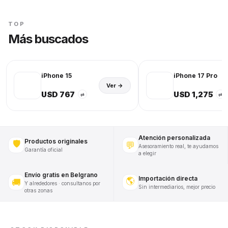
TOP
Más buscados
iPhone 15
iPhone 17 Pro
Ver →
USD 767
USD 1,275
⇄
⇄
Atención personalizada
Productos originales
🛡️
💬
Asesoramiento real, te ayudamos
Garantía oficial
a elegir
Envío gratis en Belgrano
Importación directa
🌎
🚚
Y alrededores · consultanos por
Sin intermediarios, mejor precio
otras zonas