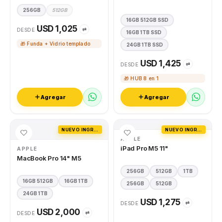
256GB
512GB
16GB 512GB SSD
USD 1,025
⇄
DESDE
16GB 1TB SSD
🎁 Funda + Vidrio templado
24GB 1TB SSD
USD 1,425
⇄
DESDE
🎁 HUB 8 en 1
Agregar
Agregar
NUEVO INGRESO
NUEVO INGRESO
APPLE
iPad Pro M5 11"
APPLE
MacBook Pro 14" M5
256GB
512GB
1TB
16GB 512GB
16GB 1TB
256GB
512GB
24GB 1TB
USD 1,275
⇄
DESDE
USD 2,000
⇄
DESDE