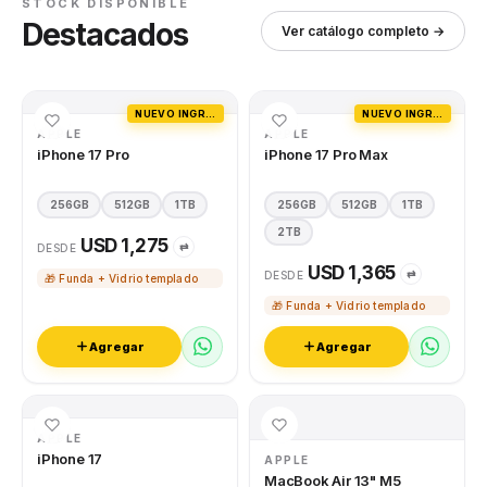
STOCK DISPONIBLE
Destacados
Ver catálogo completo →
NUEVO INGRESO
NUEVO INGRESO
APPLE
APPLE
iPhone 17 Pro
iPhone 17 Pro Max
256GB
512GB
1TB
256GB
512GB
1TB
2TB
USD 1,275
⇄
DESDE
USD 1,365
⇄
DESDE
🎁 Funda + Vidrio templado
🎁 Funda + Vidrio templado
Agregar
Agregar
APPLE
iPhone 17
APPLE
MacBook Air 13" M5