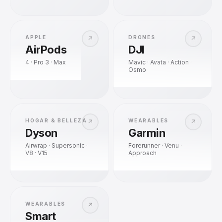
APPLE
DRONES
↗
↗
AirPods
DJI
4 · Pro 3 · Max
Mavic · Avata · Action ·
Osmo
HOGAR & BELLEZA
WEARABLES
↗
↗
Dyson
Garmin
Airwrap · Supersonic ·
Forerunner · Venu ·
V8 · V15
Approach
WEARABLES
↗
Smart