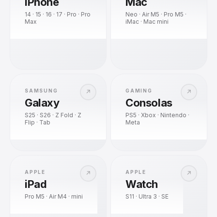
iPhone
Mac
14 · 15 · 16 · 17 · Pro · Pro
Neo · Air M5 · Pro M5 ·
Max
iMac · Mac mini
SAMSUNG
GAMING
↗
↗
Galaxy
Consolas
S25 · S26 · Z Fold · Z
PS5 · Xbox · Nintendo ·
Flip · Tab
Meta
APPLE
APPLE
↗
↗
iPad
Watch
Pro M5 · Air M4 · mini
S11 · Ultra 3 · SE