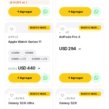
🎁 HUB 8 en 1
Agregar
Agregar
NUEVO INGRESO
NUEVO INGRESO
APPLE
AirPods Pro 3
APPLE
Apple Watch Series 11
USD 294
⇄
42MM
46MM
41MM + LTE
45MM + LTE
USD 440
⇄
DESDE
Agregar
Agregar
NUEVO INGRESO
NUEVO INGRESO
SAMSUNG
SAMSUNG
Galaxy S26 Ultra
Galaxy S26