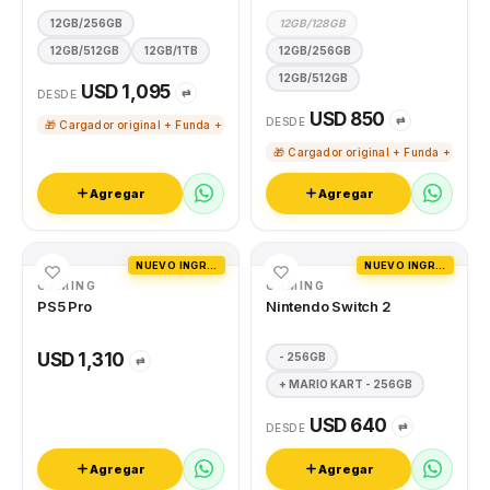
12GB/256GB
12GB/128GB
12GB/512GB
12GB/1TB
12GB/256GB
12GB/512GB
USD 1,095
⇄
DESDE
USD 850
⇄
DESDE
🎁 Cargador original + Funda + Vidrio templado
🎁 Cargador original + Funda + Vidri
Agregar
Agregar
NUEVO INGRESO
NUEVO INGRESO
GAMING
GAMING
PS5 Pro
Nintendo Switch 2
USD 1,310
- 256GB
⇄
+ MARIO KART - 256GB
USD 640
⇄
DESDE
Agregar
Agregar