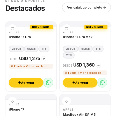
STOCK DISPONIBLE
Destacados
Ver catálogo completo →
NUEVO INGRESO
NUEVO INGRESO
APPLE
APPLE
iPhone 17 Pro
iPhone 17 Pro Max
256GB
512GB
1TB
256GB
512GB
1TB
2TB
USD 1,275
⇄
DESDE
USD 1,360
⇄
DESDE
🎁 Funda + Vidrio templado
🎁 Funda + Vidrio templado
Agregar
Agregar
APPLE
iPhone 17
APPLE
MacBook Air 13" M5