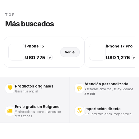
TOP
Más buscados
iPhone 15
iPhone 17 Pro
Ver →
USD 775
USD 1,275
⇄
⇄
Atención personalizada
Productos originales
🛡️
💬
Asesoramiento real, te ayudamos
Garantía oficial
a elegir
Envío gratis en Belgrano
Importación directa
🌎
🚚
Y alrededores · consultanos por
Sin intermediarios, mejor precio
otras zonas