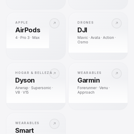
APPLE
DRONES
↗
↗
AirPods
DJI
4 · Pro 3 · Max
Mavic · Avata · Action ·
Osmo
HOGAR & BELLEZA
WEARABLES
↗
↗
Dyson
Garmin
Airwrap · Supersonic ·
Forerunner · Venu ·
V8 · V15
Approach
WEARABLES
↗
Smart