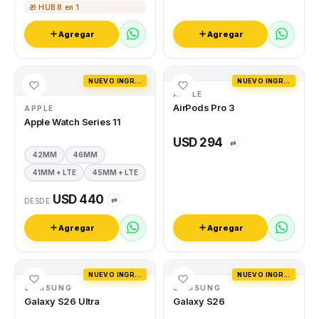
🎁 HUB 8 en 1
Agregar
Agregar
NUEVO INGRESO
NUEVO INGRESO
APPLE
AirPods Pro 3
APPLE
Apple Watch Series 11
USD 294
⇄
42MM
46MM
41MM + LTE
45MM + LTE
USD 440
⇄
DESDE
Agregar
Agregar
NUEVO INGRESO
NUEVO INGRESO
SAMSUNG
SAMSUNG
Galaxy S26 Ultra
Galaxy S26