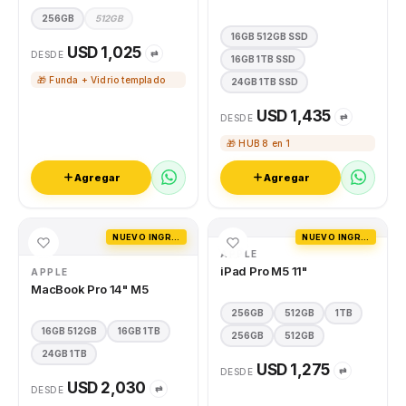
256GB
512GB
16GB 512GB SSD
USD 1,025
⇄
DESDE
16GB 1TB SSD
🎁 Funda + Vidrio templado
24GB 1TB SSD
USD 1,435
⇄
DESDE
🎁 HUB 8 en 1
Agregar
Agregar
NUEVO INGRESO
NUEVO INGRESO
APPLE
iPad Pro M5 11"
APPLE
MacBook Pro 14" M5
256GB
512GB
1TB
16GB 512GB
16GB 1TB
256GB
512GB
24GB 1TB
USD 1,275
⇄
DESDE
USD 2,030
⇄
DESDE