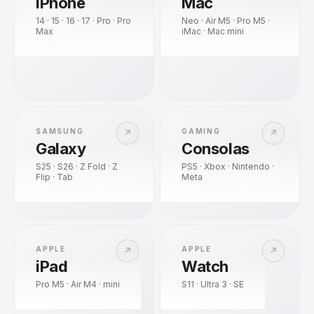
iPhone
Mac
14 · 15 · 16 · 17 · Pro · Pro
Neo · Air M5 · Pro M5 ·
Max
iMac · Mac mini
SAMSUNG
GAMING
↗
↗
Galaxy
Consolas
S25 · S26 · Z Fold · Z
PS5 · Xbox · Nintendo ·
Flip · Tab
Meta
APPLE
APPLE
↗
↗
iPad
Watch
Pro M5 · Air M4 · mini
S11 · Ultra 3 · SE