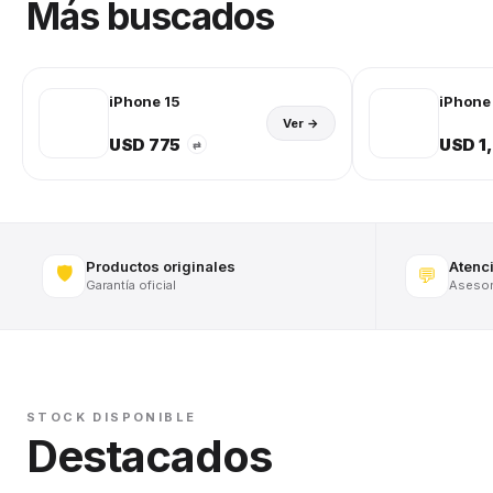
Más buscados
iPhone 15
iPhone 
Ver →
USD 775
USD 1
⇄
Productos originales
Atenc
🛡️
💬
Garantía oficial
Asesora
STOCK DISPONIBLE
Destacados