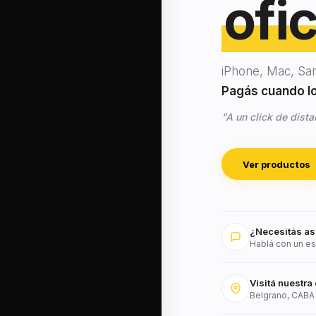
ofic
iPhone, Mac, Sa
Pagás cuando lo 
"A un click de dista
Ver productos
¿Necesitás as
Hablá con un es
Visitá nuestra 
Belgrano, CABA 