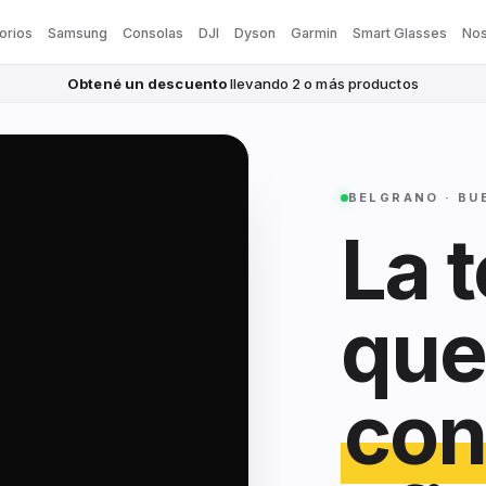
orios
Samsung
Consolas
DJI
Dyson
Garmin
Smart Glasses
Nos
Obtené un descuento
llevando 2 o más productos
BELGRANO · BU
La 
que
con