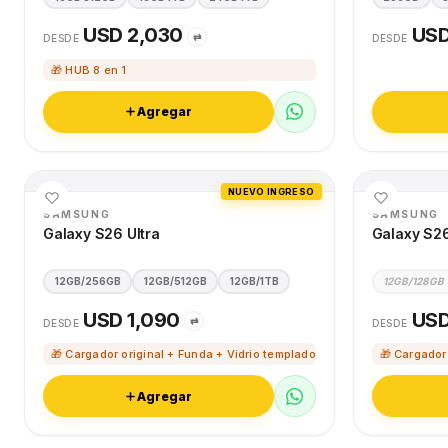
USD 2,030
USD
⇄
DESDE
DESDE
🎁 HUB 8 en 1
Agregar
NUEVO INGRESO
SAMSUNG
SAMSUNG
Galaxy S26 Ultra
Galaxy S2
12GB/256GB
12GB/512GB
12GB/1TB
12GB/128GB
USD 1,090
USD
⇄
DESDE
DESDE
🎁 Cargador original + Funda + Vidrio templado
🎁 Cargador
Agregar