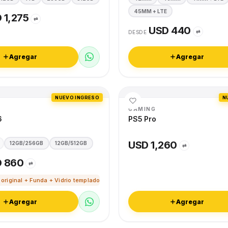
45MM + LTE
 1,275
⇄
USD 440
⇄
DESDE
Agregar
Agregar
NUEVO INGRESO
N
GAMING
6
PS5 Pro
USD 1,260
12GB/256GB
12GB/512GB
⇄
 860
⇄
 original + Funda + Vidrio templado
Agregar
Agregar