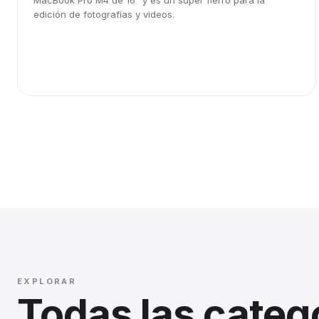
MacBook Pro M4 de 16" y es un súper fierro para la
edición de fotografías y videos.
EXPLORAR
Todas las categ