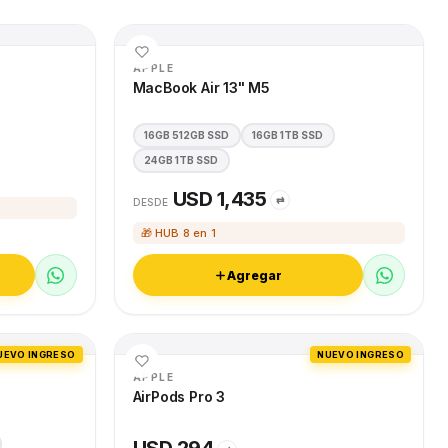
APPLE
MacBook Air 13" M5
16GB 512GB SSD
16GB 1TB SSD
24GB 1TB SSD
USD 1,435
⇄
DESDE
🎁 HUB 8 en 1
Agregar
UEVO INGRESO
NUEVO INGRESO
APPLE
AirPods Pro 3