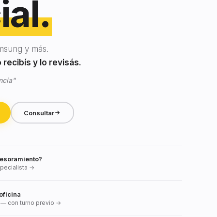
ial.
msung y más.
recibís y lo revisás.
ncia"
Consultar
esoramiento?
pecialista →
oficina
— con turno previo →