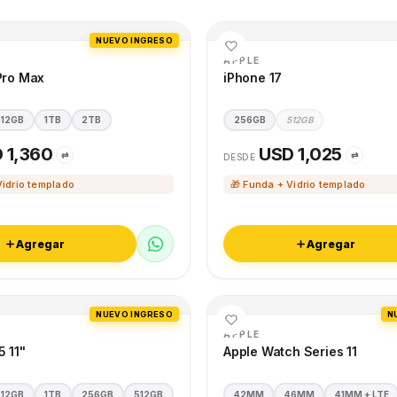
NUEVO INGRESO
APPLE
Pro Max
iPhone 17
512GB
1TB
2TB
256GB
512GB
 1,360
USD 1,025
⇄
⇄
DESDE
Vidrio templado
🎁 Funda + Vidrio templado
Agregar
Agregar
NUEVO INGRESO
N
APPLE
5 11"
Apple Watch Series 11
512GB
1TB
256GB
512GB
42MM
46MM
41MM + LTE