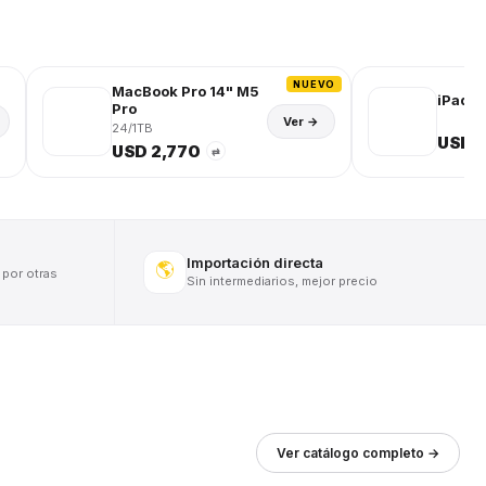
NUEVO
MacBook Pro 14" M5
iPad (
Pro
Ver →
24/1TB
USD 
USD 2,770
⇄
Importación directa
🌎
 por otras
Sin intermediarios, mejor precio
Ver catálogo completo →