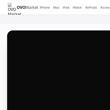
OVO
Market
iPhone
Mac
iPad
Watch
AirPods
Acces