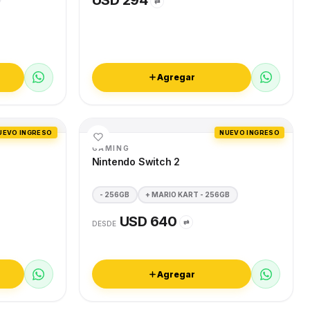
USD 294
⇄
Agregar
UEVO INGRESO
NUEVO INGRESO
GAMING
Nintendo Switch 2
- 256GB
+ MARIO KART - 256GB
USD 640
⇄
DESDE
Agregar