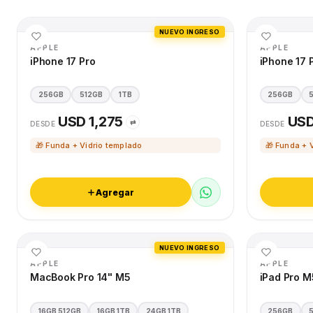
NUEVO INGRESO
APPLE
APPLE
iPhone 17 Pro
iPhone 17 
256GB
512GB
1TB
256GB
USD 1,275
USD
⇄
DESDE
DESDE
🎁 Funda + Vidrio templado
🎁 Funda + 
Agregar
NUEVO INGRESO
APPLE
APPLE
MacBook Pro 14" M5
iPad Pro M
16GB 512GB
16GB 1TB
24GB 1TB
256GB