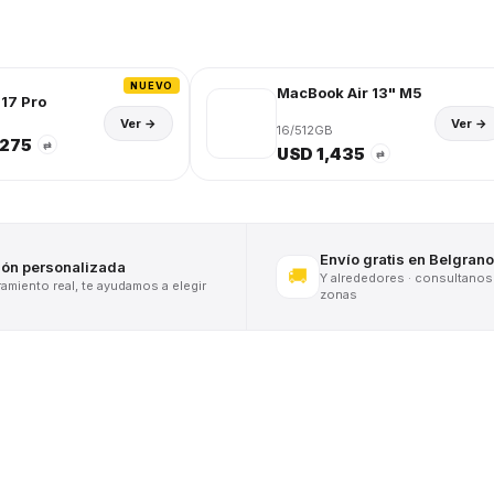
NUEVO
MacBook Air 13" M5
17 Pro
Ver →
Ver →
16/512GB
,275
⇄
USD 1,435
⇄
Envío gratis en Belgrano
ión personalizada
🚚
Y alrededores · consultanos
miento real, te ayudamos a elegir
zonas