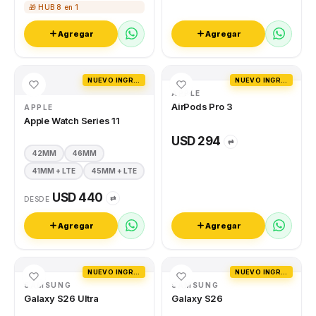
🎁 HUB 8 en 1
Agregar
Agregar
NUEVO INGRESO
NUEVO INGRESO
APPLE
AirPods Pro 3
APPLE
Apple Watch Series 11
USD 294
⇄
42MM
46MM
41MM + LTE
45MM + LTE
USD 440
⇄
DESDE
Agregar
Agregar
NUEVO INGRESO
NUEVO INGRESO
SAMSUNG
SAMSUNG
Galaxy S26 Ultra
Galaxy S26