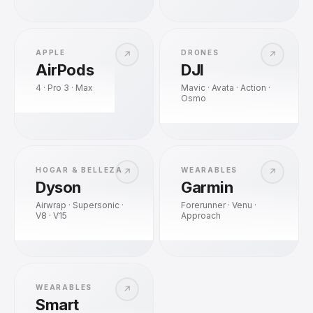
APPLE
DRONES
↗
↗
AirPods
DJI
4 · Pro 3 · Max
Mavic · Avata · Action ·
Osmo
HOGAR & BELLEZA
WEARABLES
↗
↗
Dyson
Garmin
Airwrap · Supersonic ·
Forerunner · Venu ·
V8 · V15
Approach
WEARABLES
↗
Smart