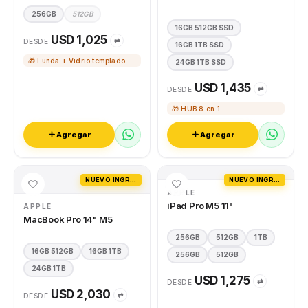
256GB
512GB
16GB 512GB SSD
USD 1,025
⇄
DESDE
16GB 1TB SSD
🎁 Funda + Vidrio templado
24GB 1TB SSD
USD 1,435
⇄
DESDE
🎁 HUB 8 en 1
Agregar
Agregar
NUEVO INGRESO
NUEVO INGRESO
APPLE
iPad Pro M5 11"
APPLE
MacBook Pro 14" M5
256GB
512GB
1TB
16GB 512GB
16GB 1TB
256GB
512GB
24GB 1TB
USD 1,275
⇄
DESDE
USD 2,030
⇄
DESDE