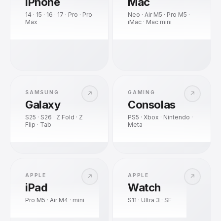
iPhone
Mac
14 · 15 · 16 · 17 · Pro · Pro
Neo · Air M5 · Pro M5 ·
Max
iMac · Mac mini
SAMSUNG
GAMING
↗
↗
Galaxy
Consolas
S25 · S26 · Z Fold · Z
PS5 · Xbox · Nintendo ·
Flip · Tab
Meta
APPLE
APPLE
↗
↗
iPad
Watch
Pro M5 · Air M4 · mini
S11 · Ultra 3 · SE