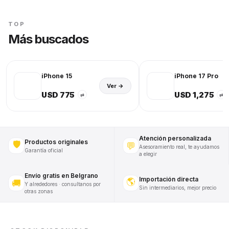
TOP
Más buscados
iPhone 15
iPhone 17 Pro
Ver →
USD 775
USD 1,275
⇄
⇄
Atención personalizada
Productos originales
🛡️
💬
Asesoramiento real, te ayudamos
Garantía oficial
a elegir
Envío gratis en Belgrano
Importación directa
🌎
🚚
Y alrededores · consultanos por
Sin intermediarios, mejor precio
otras zonas