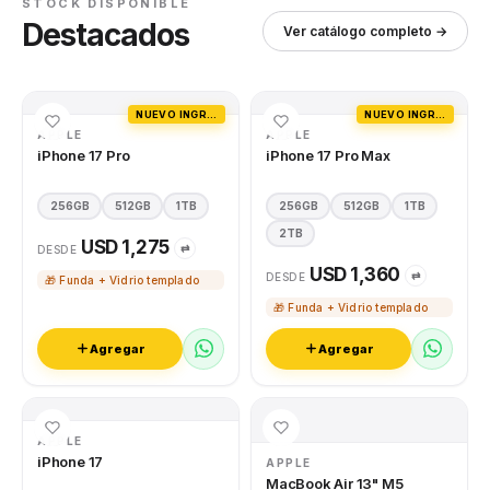
STOCK DISPONIBLE
Destacados
Ver catálogo completo →
NUEVO INGRESO
NUEVO INGRESO
APPLE
APPLE
iPhone 17 Pro
iPhone 17 Pro Max
256GB
512GB
1TB
256GB
512GB
1TB
2TB
USD 1,275
⇄
DESDE
USD 1,360
⇄
DESDE
🎁 Funda + Vidrio templado
🎁 Funda + Vidrio templado
Agregar
Agregar
APPLE
iPhone 17
APPLE
MacBook Air 13" M5