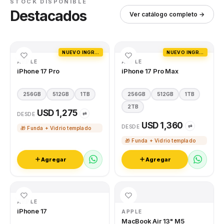
STOCK DISPONIBLE
Destacados
Ver catálogo completo →
NUEVO INGRESO
NUEVO INGRESO
APPLE
APPLE
iPhone 17 Pro
iPhone 17 Pro Max
256GB
512GB
1TB
256GB
512GB
1TB
2TB
USD 1,275
⇄
DESDE
USD 1,360
⇄
DESDE
🎁 Funda + Vidrio templado
🎁 Funda + Vidrio templado
Agregar
Agregar
APPLE
iPhone 17
APPLE
MacBook Air 13" M5