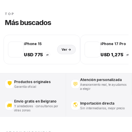
TOP
Más buscados
iPhone 15
iPhone 17 Pro
Ver →
USD 775
USD 1,275
⇄
⇄
Atención personalizada
Productos originales
🛡️
💬
Asesoramiento real, te ayudamos
Garantía oficial
a elegir
Envío gratis en Belgrano
Importación directa
🌎
🚚
Y alrededores · consultanos por
Sin intermediarios, mejor precio
otras zonas