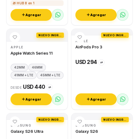
🎁 HUB 8 en 1
Agregar
Agregar
NUEVO INGRESO
NUEVO INGRESO
APPLE
AirPods Pro 3
APPLE
Apple Watch Series 11
USD 294
⇄
42MM
46MM
41MM + LTE
45MM + LTE
USD 440
⇄
DESDE
Agregar
Agregar
NUEVO INGRESO
NUEVO INGRESO
SAMSUNG
SAMSUNG
Galaxy S26 Ultra
Galaxy S26