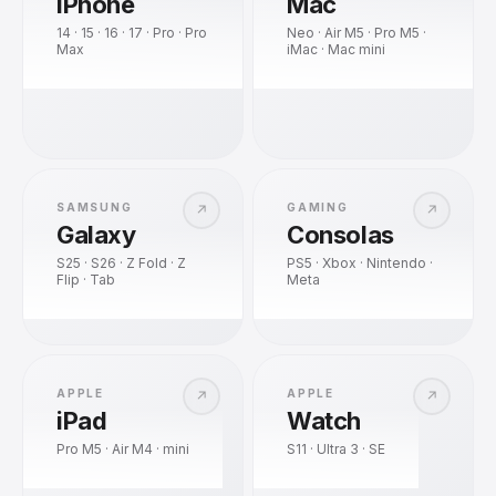
iPhone
Mac
14 · 15 · 16 · 17 · Pro · Pro
Neo · Air M5 · Pro M5 ·
Max
iMac · Mac mini
SAMSUNG
GAMING
↗
↗
Galaxy
Consolas
S25 · S26 · Z Fold · Z
PS5 · Xbox · Nintendo ·
Flip · Tab
Meta
APPLE
APPLE
↗
↗
iPad
Watch
Pro M5 · Air M4 · mini
S11 · Ultra 3 · SE