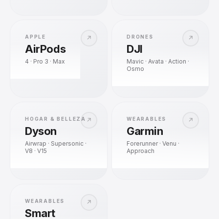
APPLE
DRONES
↗
↗
AirPods
DJI
4 · Pro 3 · Max
Mavic · Avata · Action ·
Osmo
HOGAR & BELLEZA
WEARABLES
↗
↗
Dyson
Garmin
Airwrap · Supersonic ·
Forerunner · Venu ·
V8 · V15
Approach
WEARABLES
↗
Smart