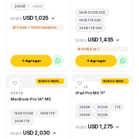
256GB
512GB
16GB 512GB SSD
USD 1,025
⇄
DESDE
16GB 1TB SSD
🎁 Funda + Vidrio templado
24GB 1TB SSD
USD 1,435
⇄
DESDE
🎁 HUB 8 en 1
Agregar
Agregar
NUEVO INGRESO
NUEVO INGRESO
APPLE
iPad Pro M5 11"
APPLE
MacBook Pro 14" M5
256GB
512GB
1TB
16GB 512GB
16GB 1TB
256GB
512GB
24GB 1TB
USD 1,275
⇄
DESDE
USD 2,030
⇄
DESDE