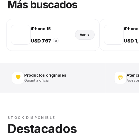
Más buscados
iPhone 15
iPhone 
Ver →
USD 767
USD 1
⇄
Productos originales
Atenc
🛡️
💬
Garantía oficial
Asesora
STOCK DISPONIBLE
Destacados