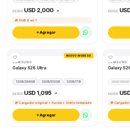
USD 2,000
USD
⇄
DESDE
DESDE
🎁 HUB 8 en 1
Agregar
NUEVO INGRESO
SAMSUNG
SAMSUNG
Galaxy S26 Ultra
Galaxy S2
12GB/256GB
12GB/512GB
12GB/1TB
12GB/128GB
USD 1,095
USD
⇄
DESDE
DESDE
🎁 Cargador original + Funda + Vidrio templado
🎁 Cargador
Agregar