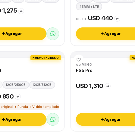
45MM + LTE
 1,275
⇄
USD 440
⇄
DESDE
Agregar
Agregar
NUEVO INGRESO
N
GAMING
6
PS5 Pro
USD 1,310
12GB/256GB
12GB/512GB
⇄
 850
⇄
 original + Funda + Vidrio templado
Agregar
Agregar