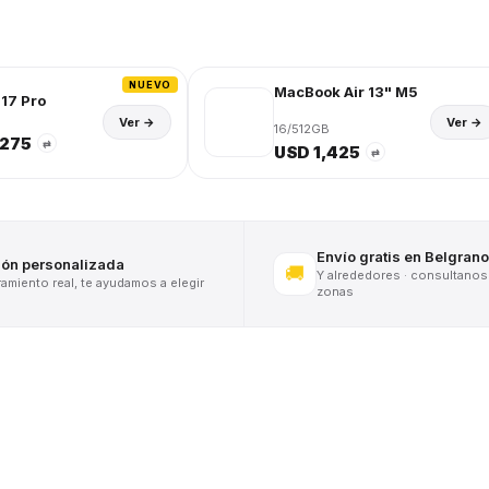
NUEVO
MacBook Air 13" M5
17 Pro
Ver →
Ver →
16/512GB
,275
⇄
USD 1,425
⇄
Envío gratis en Belgrano
ión personalizada
🚚
Y alrededores · consultanos
miento real, te ayudamos a elegir
zonas