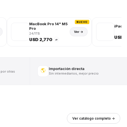
NUEVO
MacBook Pro 14" M5
iPad (
Pro
Ver →
24/1TB
USD 
USD 2,770
⇄
Importación directa
🌎
 por otras
Sin intermediarios, mejor precio
Ver catálogo completo →