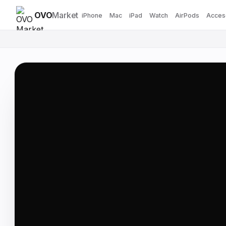
OVO
Market
iPhone
Mac
iPad
Watch
AirPods
Acces