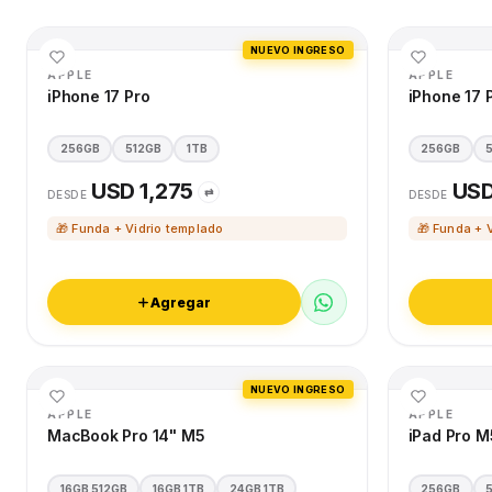
NUEVO INGRESO
APPLE
APPLE
iPhone 17 Pro
iPhone 17 
256GB
512GB
1TB
256GB
USD 1,275
USD
⇄
DESDE
DESDE
🎁 Funda + Vidrio templado
🎁 Funda + 
Agregar
NUEVO INGRESO
APPLE
APPLE
MacBook Pro 14" M5
iPad Pro M
16GB 512GB
16GB 1TB
24GB 1TB
256GB