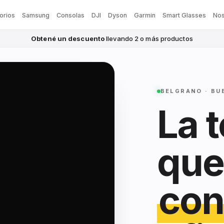
orios
Samsung
Consolas
DJI
Dyson
Garmin
Smart Glasses
Nos
Obtené un descuento
llevando 2 o más productos
BELGRANO · BU
La 
que
con