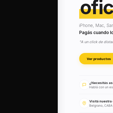
ofic
iPhone, Mac, Sa
Pagás cuando lo 
"A un click de dista
Ver productos
¿Necesitás as
Hablá con un es
Visitá nuestra 
Belgrano, CABA 