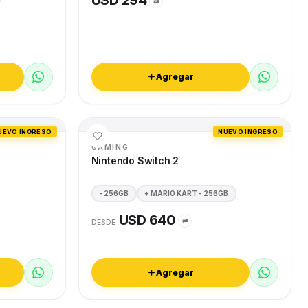
USD 294
⇄
Agregar
UEVO INGRESO
NUEVO INGRESO
GAMING
Nintendo Switch 2
- 256GB
+ MARIO KART - 256GB
USD 640
⇄
DESDE
Agregar