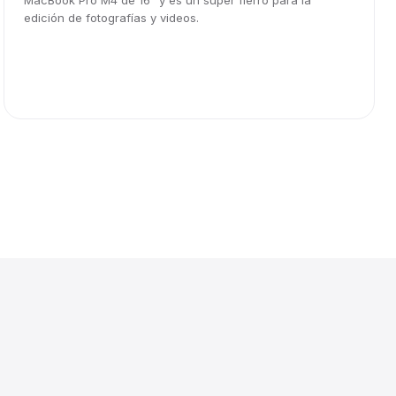
MacBook Pro M4 de 16" y es un súper fierro para la
edición de fotografías y videos.