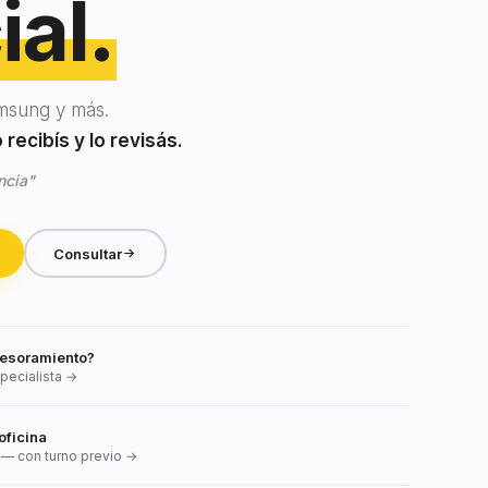
ial.
msung y más.
recibís y lo revisás.
ncia"
Consultar
esoramiento?
pecialista →
oficina
— con turno previo →