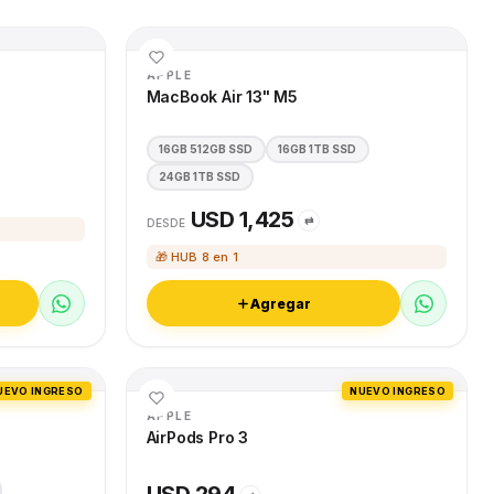
APPLE
MacBook Air 13" M5
16GB 512GB SSD
16GB 1TB SSD
24GB 1TB SSD
USD 1,425
⇄
DESDE
🎁 HUB 8 en 1
Agregar
UEVO INGRESO
NUEVO INGRESO
APPLE
AirPods Pro 3