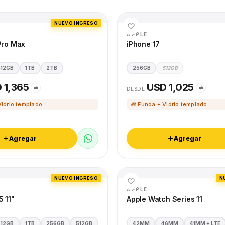
NUEVO INGRESO
APPLE
Pro Max
iPhone 17
512GB
1TB
2TB
256GB
512GB
 1,365
USD 1,025
⇄
⇄
DESDE
Vidrio templado
🎁 Funda + Vidrio templado
Agregar
Agregar
NUEVO INGRESO
N
APPLE
5 11"
Apple Watch Series 11
512GB
1TB
256GB
512GB
42MM
46MM
41MM + LTE