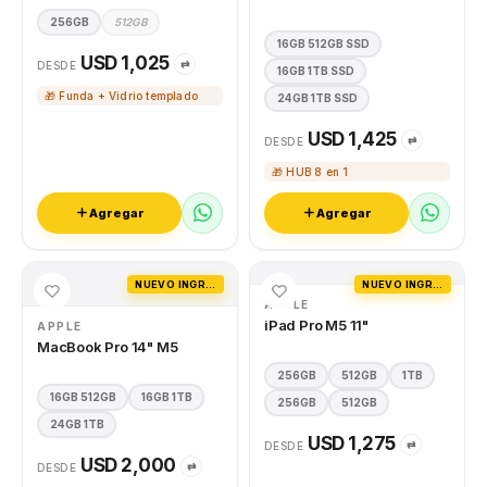
256GB
512GB
16GB 512GB SSD
USD 1,025
⇄
DESDE
16GB 1TB SSD
🎁 Funda + Vidrio templado
24GB 1TB SSD
USD 1,425
⇄
DESDE
🎁 HUB 8 en 1
Agregar
Agregar
NUEVO INGRESO
NUEVO INGRESO
APPLE
iPad Pro M5 11"
APPLE
MacBook Pro 14" M5
256GB
512GB
1TB
16GB 512GB
16GB 1TB
256GB
512GB
24GB 1TB
USD 1,275
⇄
DESDE
USD 2,000
⇄
DESDE