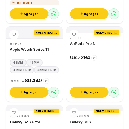
🎁 HUB 8 en 1
Agregar
Agregar
NUEVO INGRESO
NUEVO INGRESO
APPLE
AirPods Pro 3
APPLE
Apple Watch Series 11
USD 294
⇄
42MM
46MM
41MM + LTE
45MM + LTE
USD 440
⇄
DESDE
Agregar
Agregar
NUEVO INGRESO
NUEVO INGRESO
SAMSUNG
SAMSUNG
Galaxy S26 Ultra
Galaxy S26