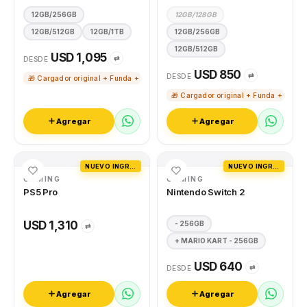
12GB/256GB
12GB/128GB
12GB/512GB
12GB/1TB
12GB/256GB
12GB/512GB
USD 1,095
⇄
DESDE
USD 850
⇄
DESDE
🎁 Cargador original + Funda + Vidrio templado
🎁 Cargador original + Funda + Vidri
Agregar
Agregar
NUEVO INGRESO
NUEVO INGRESO
GAMING
GAMING
PS5 Pro
Nintendo Switch 2
USD 1,310
- 256GB
⇄
+ MARIO KART - 256GB
USD 640
⇄
DESDE
Agregar
Agregar