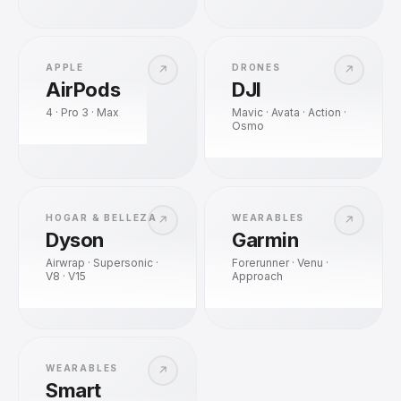
APPLE
DRONES
↗
↗
AirPods
DJI
4 · Pro 3 · Max
Mavic · Avata · Action ·
Osmo
HOGAR & BELLEZA
WEARABLES
↗
↗
Dyson
Garmin
Airwrap · Supersonic ·
Forerunner · Venu ·
V8 · V15
Approach
WEARABLES
↗
Smart