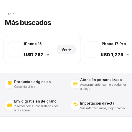
TOP
Más buscados
iPhone 15
iPhone 17 Pro
Ver →
USD 767
USD 1,275
⇄
⇄
Atención personalizada
Productos originales
🛡️
💬
Asesoramiento real, te ayudamos
Garantía oficial
a elegir
Envío gratis en Belgrano
Importación directa
🌎
🚚
Y alrededores · consultanos por
Sin intermediarios, mejor precio
otras zonas