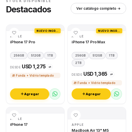
STOCK DISPONIBLE
Destacados
Ver catálogo completo →
NUEVO INGRESO
NUEVO INGRESO
APPLE
APPLE
iPhone 17 Pro
iPhone 17 Pro Max
256GB
512GB
1TB
256GB
512GB
1TB
2TB
USD 1,275
⇄
DESDE
USD 1,365
⇄
DESDE
🎁 Funda + Vidrio templado
🎁 Funda + Vidrio templado
Agregar
Agregar
APPLE
iPhone 17
APPLE
MacBook Air 13" M5