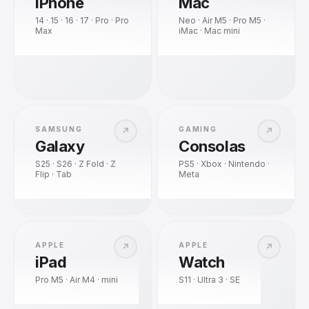
iPhone
Mac
14 · 15 · 16 · 17 · Pro · Pro
Neo · Air M5 · Pro M5 ·
Max
iMac · Mac mini
SAMSUNG
GAMING
↗
↗
Galaxy
Consolas
S25 · S26 · Z Fold · Z
PS5 · Xbox · Nintendo ·
Flip · Tab
Meta
APPLE
APPLE
↗
↗
iPad
Watch
Pro M5 · Air M4 · mini
S11 · Ultra 3 · SE