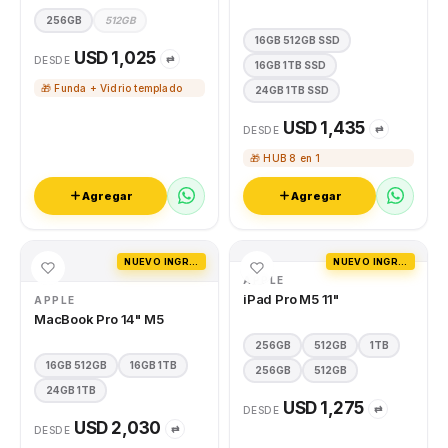
256GB
512GB
16GB 512GB SSD
USD 1,025
⇄
DESDE
16GB 1TB SSD
🎁 Funda + Vidrio templado
24GB 1TB SSD
USD 1,435
⇄
DESDE
🎁 HUB 8 en 1
Agregar
Agregar
NUEVO INGRESO
NUEVO INGRESO
APPLE
iPad Pro M5 11"
APPLE
MacBook Pro 14" M5
256GB
512GB
1TB
16GB 512GB
16GB 1TB
256GB
512GB
24GB 1TB
USD 1,275
⇄
DESDE
USD 2,030
⇄
DESDE