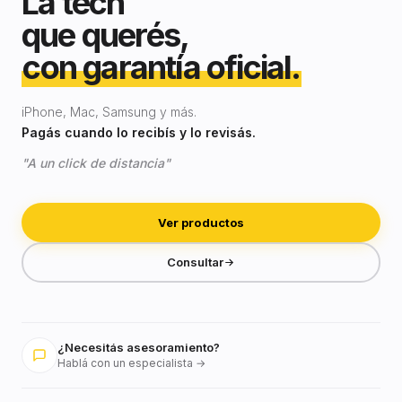
La tech
que querés,
con garantía oficial.
iPhone, Mac, Samsung y más.
Pagás cuando lo recibís y lo revisás.
"A un click de distancia"
Ver productos
Consultar
¿Necesitás asesoramiento?
Hablá con un especialista →