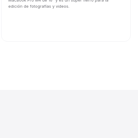
MacBook Pro M4 de 16" y es un súper fierro para la
edición de fotografías y videos.