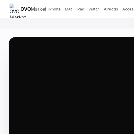
OVO
Market
iPhone
Mac
iPad
Watch
AirPods
Acces