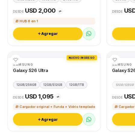
USD 2,000
USD
⇄
DESDE
DESDE
🎁 HUB 8 en 1
Agregar
NUEVO INGRESO
SAMSUNG
SAMSUNG
Galaxy S26 Ultra
Galaxy S2
12GB/256GB
12GB/512GB
12GB/1TB
12GB/128GB
USD 1,095
USD
⇄
DESDE
DESDE
🎁 Cargador original + Funda + Vidrio templado
🎁 Cargador
Agregar