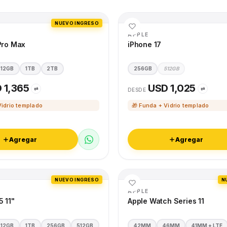
NUEVO INGRESO
APPLE
Pro Max
iPhone 17
512GB
1TB
2TB
256GB
512GB
 1,365
USD 1,025
⇄
⇄
DESDE
Vidrio templado
🎁 Funda + Vidrio templado
Agregar
Agregar
NUEVO INGRESO
N
APPLE
5 11"
Apple Watch Series 11
512GB
1TB
256GB
512GB
42MM
46MM
41MM + LTE