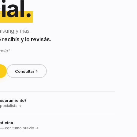
ial.
msung y más.
recibís y lo revisás.
ncia"
Consultar
esoramiento?
pecialista →
oficina
— con turno previo →