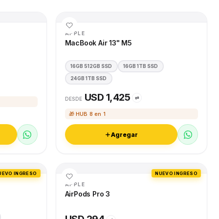
APPLE
MacBook Air 13" M5
16GB 512GB SSD
16GB 1TB SSD
24GB 1TB SSD
USD 1,425
⇄
DESDE
🎁 HUB 8 en 1
Agregar
UEVO INGRESO
NUEVO INGRESO
APPLE
AirPods Pro 3