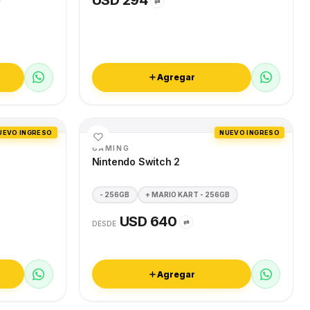
USD 294
⇄
Agregar
UEVO INGRESO
NUEVO INGRESO
GAMING
Nintendo Switch 2
- 256GB
+ MARIO KART - 256GB
USD 640
⇄
DESDE
Agregar