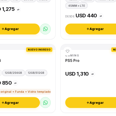
45MM + LTE
 1,275
⇄
USD 440
⇄
DESDE
Agregar
Agregar
NUEVO INGRESO
N
GAMING
6
PS5 Pro
USD 1,310
12GB/256GB
12GB/512GB
⇄
 850
⇄
 original + Funda + Vidrio templado
Agregar
Agregar