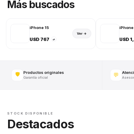
Más buscados
iPhone 15
iPhone 
Ver →
USD 767
USD 1
⇄
Productos originales
Atenc
🛡️
💬
Garantía oficial
Asesora
STOCK DISPONIBLE
Destacados