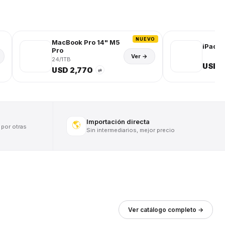
NUEVO
MacBook Pro 14" M5
iPad (
Pro
Ver →
24/1TB
USD 
USD 2,770
⇄
Importación directa
🌎
 por otras
Sin intermediarios, mejor precio
Ver catálogo completo →