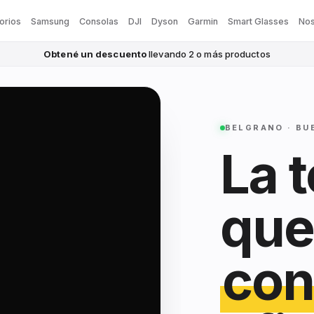
orios
Samsung
Consolas
DJI
Dyson
Garmin
Smart Glasses
Nos
Obtené un descuento
llevando 2 o más productos
BELGRANO · BU
La 
que
con