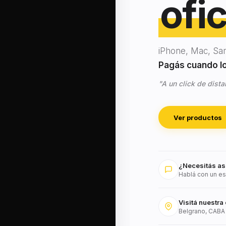
ofic
iPhone, Mac, Sa
Pagás cuando lo 
"A un click de dista
Ver productos
¿Necesitás as
Hablá con un es
Visitá nuestra 
Belgrano, CABA 