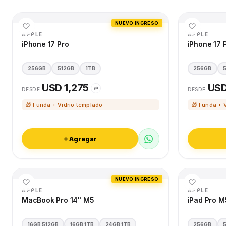
NUEVO INGRESO
APPLE
APPLE
iPhone 17 Pro
iPhone 17 
256GB
512GB
1TB
256GB
USD 1,275
USD
⇄
DESDE
DESDE
🎁 Funda + Vidrio templado
🎁 Funda + 
Agregar
NUEVO INGRESO
APPLE
APPLE
MacBook Pro 14" M5
iPad Pro M
16GB 512GB
16GB 1TB
24GB 1TB
256GB