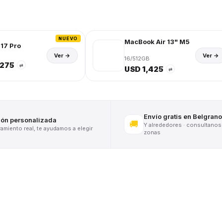
NUEVO
MacBook Air 13" M5
17 Pro
Ver →
Ver →
16/512GB
,275
⇄
USD 1,425
⇄
Envío gratis en Belgrano
ión personalizada
🚚
Y alrededores · consultanos
miento real, te ayudamos a elegir
zonas