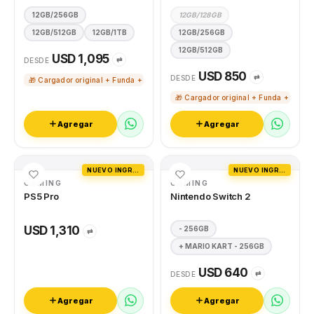
12GB/256GB
12GB/128GB
12GB/512GB
12GB/1TB
12GB/256GB
12GB/512GB
USD 1,095
⇄
DESDE
USD 850
⇄
DESDE
🎁 Cargador original + Funda + Vidrio templado
🎁 Cargador original + Funda + Vidri
Agregar
Agregar
NUEVO INGRESO
NUEVO INGRESO
GAMING
GAMING
PS5 Pro
Nintendo Switch 2
USD 1,310
- 256GB
⇄
+ MARIO KART - 256GB
USD 640
⇄
DESDE
Agregar
Agregar