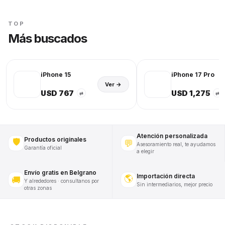
TOP
Más buscados
iPhone 15
iPhone 17 Pro
Ver →
USD 767
USD 1,275
⇄
⇄
Atención personalizada
Productos originales
🛡️
💬
Asesoramiento real, te ayudamos
Garantía oficial
a elegir
Envío gratis en Belgrano
Importación directa
🌎
🚚
Y alrededores · consultanos por
Sin intermediarios, mejor precio
otras zonas