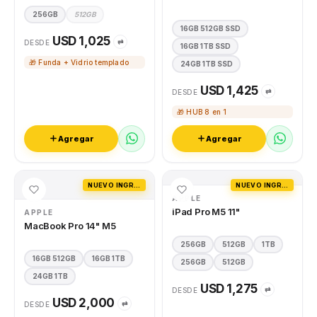
256GB
512GB
16GB 512GB SSD
USD 1,025
⇄
DESDE
16GB 1TB SSD
🎁 Funda + Vidrio templado
24GB 1TB SSD
USD 1,425
⇄
DESDE
🎁 HUB 8 en 1
Agregar
Agregar
NUEVO INGRESO
NUEVO INGRESO
APPLE
iPad Pro M5 11"
APPLE
MacBook Pro 14" M5
256GB
512GB
1TB
16GB 512GB
16GB 1TB
256GB
512GB
24GB 1TB
USD 1,275
⇄
DESDE
USD 2,000
⇄
DESDE