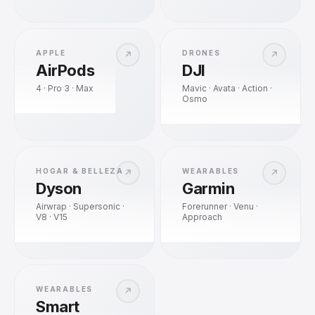
APPLE
DRONES
↗
↗
AirPods
DJI
4 · Pro 3 · Max
Mavic · Avata · Action ·
Osmo
HOGAR & BELLEZA
WEARABLES
↗
↗
Dyson
Garmin
Airwrap · Supersonic ·
Forerunner · Venu ·
V8 · V15
Approach
WEARABLES
↗
Smart