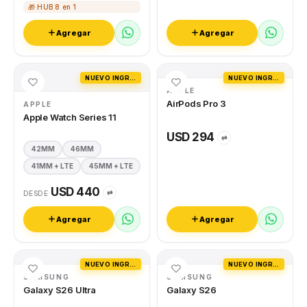
🎁 HUB 8 en 1
Agregar
Agregar
NUEVO INGRESO
NUEVO INGRESO
APPLE
AirPods Pro 3
APPLE
Apple Watch Series 11
USD 294
⇄
42MM
46MM
41MM + LTE
45MM + LTE
USD 440
⇄
DESDE
Agregar
Agregar
NUEVO INGRESO
NUEVO INGRESO
SAMSUNG
SAMSUNG
Galaxy S26 Ultra
Galaxy S26