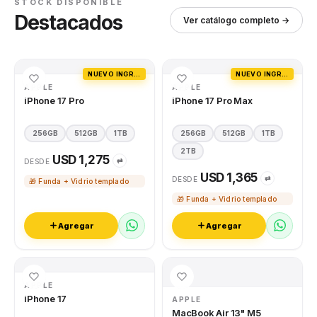
STOCK DISPONIBLE
Destacados
Ver catálogo completo →
NUEVO INGRESO
NUEVO INGRESO
APPLE
APPLE
iPhone 17 Pro
iPhone 17 Pro Max
256GB
512GB
1TB
256GB
512GB
1TB
2TB
USD 1,275
⇄
DESDE
USD 1,365
⇄
DESDE
🎁 Funda + Vidrio templado
🎁 Funda + Vidrio templado
Agregar
Agregar
APPLE
iPhone 17
APPLE
MacBook Air 13" M5