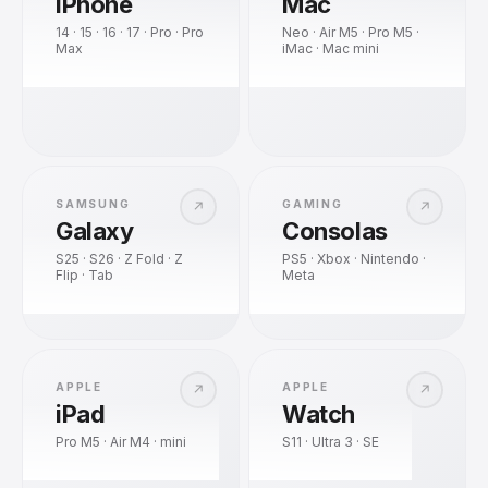
iPhone
Mac
14 · 15 · 16 · 17 · Pro · Pro
Neo · Air M5 · Pro M5 ·
Max
iMac · Mac mini
SAMSUNG
GAMING
↗
↗
Galaxy
Consolas
S25 · S26 · Z Fold · Z
PS5 · Xbox · Nintendo ·
Flip · Tab
Meta
APPLE
APPLE
↗
↗
iPad
Watch
Pro M5 · Air M4 · mini
S11 · Ultra 3 · SE