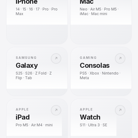
iPhone
Mac
14 · 15 · 16 · 17 · Pro · Pro
Neo · Air M5 · Pro M5 ·
Max
iMac · Mac mini
SAMSUNG
GAMING
↗
↗
Galaxy
Consolas
S25 · S26 · Z Fold · Z
PS5 · Xbox · Nintendo ·
Flip · Tab
Meta
APPLE
APPLE
↗
↗
iPad
Watch
Pro M5 · Air M4 · mini
S11 · Ultra 3 · SE