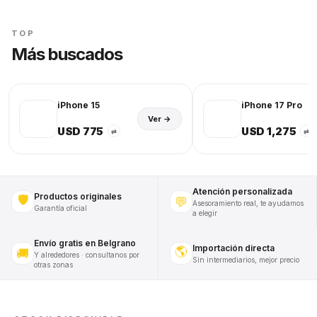
TOP
Más buscados
iPhone 15
iPhone 17 Pro
Ver →
USD 775
USD 1,275
⇄
⇄
Atención personalizada
Productos originales
🛡️
💬
Asesoramiento real, te ayudamos
Garantía oficial
a elegir
Envío gratis en Belgrano
Importación directa
🌎
🚚
Y alrededores · consultanos por
Sin intermediarios, mejor precio
otras zonas