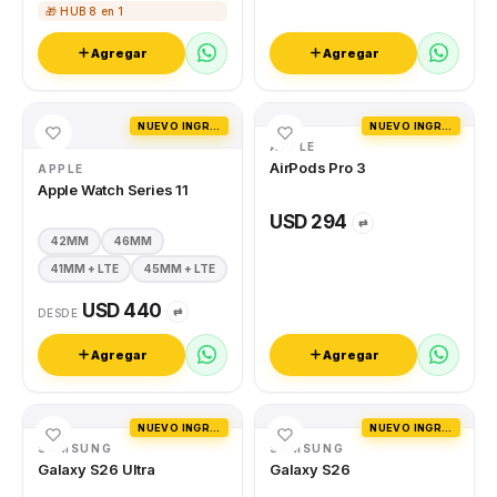
🎁 HUB 8 en 1
Agregar
Agregar
NUEVO INGRESO
NUEVO INGRESO
APPLE
AirPods Pro 3
APPLE
Apple Watch Series 11
USD 294
⇄
42MM
46MM
41MM + LTE
45MM + LTE
USD 440
⇄
DESDE
Agregar
Agregar
NUEVO INGRESO
NUEVO INGRESO
SAMSUNG
SAMSUNG
Galaxy S26 Ultra
Galaxy S26