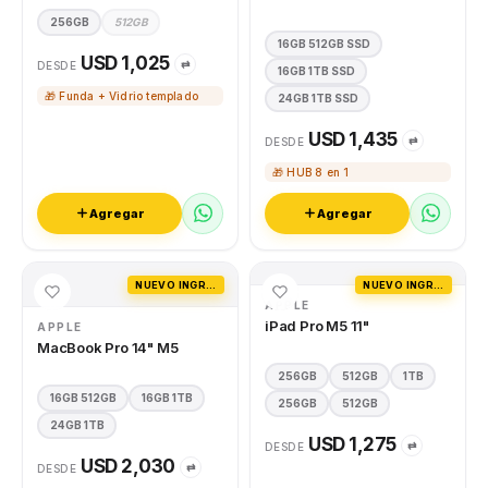
256GB
512GB
16GB 512GB SSD
USD 1,025
⇄
DESDE
16GB 1TB SSD
🎁 Funda + Vidrio templado
24GB 1TB SSD
USD 1,435
⇄
DESDE
🎁 HUB 8 en 1
Agregar
Agregar
NUEVO INGRESO
NUEVO INGRESO
APPLE
iPad Pro M5 11"
APPLE
MacBook Pro 14" M5
256GB
512GB
1TB
16GB 512GB
16GB 1TB
256GB
512GB
24GB 1TB
USD 1,275
⇄
DESDE
USD 2,030
⇄
DESDE