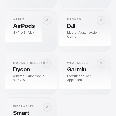
APPLE
DRONES
↗
↗
AirPods
DJI
4 · Pro 3 · Max
Mavic · Avata · Action ·
Osmo
HOGAR & BELLEZA
WEARABLES
↗
↗
Dyson
Garmin
Airwrap · Supersonic ·
Forerunner · Venu ·
V8 · V15
Approach
WEARABLES
↗
Smart