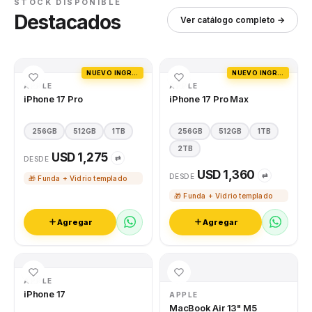
STOCK DISPONIBLE
Destacados
Ver catálogo completo →
NUEVO INGRESO
NUEVO INGRESO
APPLE
APPLE
iPhone 17 Pro
iPhone 17 Pro Max
256GB
512GB
1TB
256GB
512GB
1TB
2TB
USD 1,275
⇄
DESDE
USD 1,360
⇄
DESDE
🎁 Funda + Vidrio templado
🎁 Funda + Vidrio templado
Agregar
Agregar
APPLE
iPhone 17
APPLE
MacBook Air 13" M5