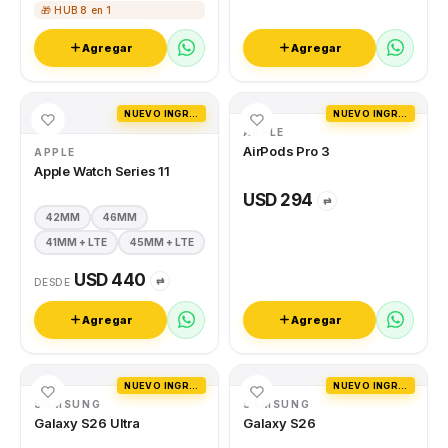
🎁 HUB 8 en 1
Agregar
Agregar
NUEVO INGRESO
NUEVO INGRESO
APPLE
AirPods Pro 3
APPLE
Apple Watch Series 11
USD 294
⇄
42MM
46MM
41MM + LTE
45MM + LTE
USD 440
⇄
DESDE
Agregar
Agregar
NUEVO INGRESO
NUEVO INGRESO
SAMSUNG
SAMSUNG
Galaxy S26 Ultra
Galaxy S26