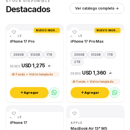
STOCK DISPONIBLE
Destacados
Ver catálogo completo →
NUEVO INGRESO
NUEVO INGRESO
APPLE
APPLE
iPhone 17 Pro
iPhone 17 Pro Max
256GB
512GB
1TB
256GB
512GB
1TB
2TB
USD 1,275
⇄
DESDE
USD 1,360
⇄
DESDE
🎁 Funda + Vidrio templado
🎁 Funda + Vidrio templado
Agregar
Agregar
APPLE
iPhone 17
APPLE
MacBook Air 13" M5