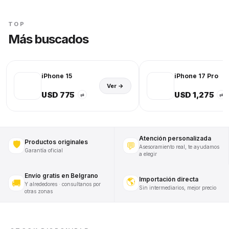
TOP
Más buscados
iPhone 15
iPhone 17 Pro
Ver →
USD 775
USD 1,275
⇄
⇄
Atención personalizada
Productos originales
🛡️
💬
Asesoramiento real, te ayudamos
Garantía oficial
a elegir
Envío gratis en Belgrano
Importación directa
🌎
🚚
Y alrededores · consultanos por
Sin intermediarios, mejor precio
otras zonas