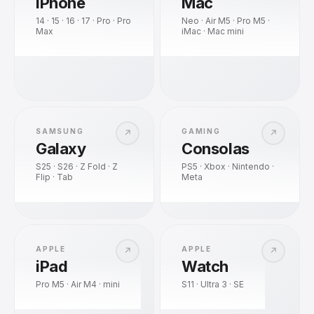
iPhone
Mac
14 · 15 · 16 · 17 · Pro · Pro
Neo · Air M5 · Pro M5 ·
Max
iMac · Mac mini
SAMSUNG
GAMING
↗
↗
Galaxy
Consolas
S25 · S26 · Z Fold · Z
PS5 · Xbox · Nintendo ·
Flip · Tab
Meta
APPLE
APPLE
↗
↗
iPad
Watch
Pro M5 · Air M4 · mini
S11 · Ultra 3 · SE