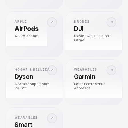
APPLE
DRONES
↗
↗
AirPods
DJI
4 · Pro 3 · Max
Mavic · Avata · Action ·
Osmo
HOGAR & BELLEZA
WEARABLES
↗
↗
Dyson
Garmin
Airwrap · Supersonic ·
Forerunner · Venu ·
V8 · V15
Approach
WEARABLES
↗
Smart