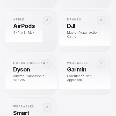
APPLE
DRONES
↗
↗
AirPods
DJI
4 · Pro 3 · Max
Mavic · Avata · Action ·
Osmo
HOGAR & BELLEZA
WEARABLES
↗
↗
Dyson
Garmin
Airwrap · Supersonic ·
Forerunner · Venu ·
V8 · V15
Approach
WEARABLES
↗
Smart