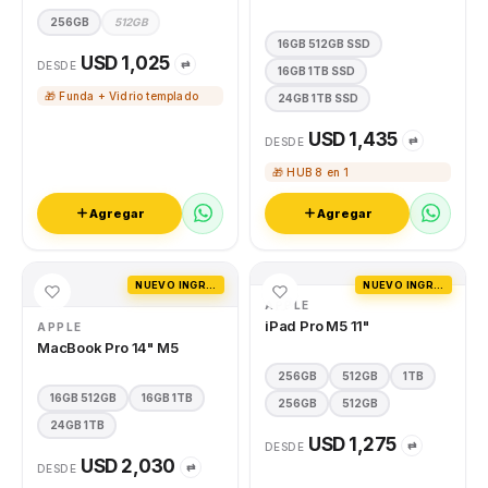
256GB
512GB
16GB 512GB SSD
USD 1,025
⇄
DESDE
16GB 1TB SSD
🎁 Funda + Vidrio templado
24GB 1TB SSD
USD 1,435
⇄
DESDE
🎁 HUB 8 en 1
Agregar
Agregar
NUEVO INGRESO
NUEVO INGRESO
APPLE
iPad Pro M5 11"
APPLE
MacBook Pro 14" M5
256GB
512GB
1TB
16GB 512GB
16GB 1TB
256GB
512GB
24GB 1TB
USD 1,275
⇄
DESDE
USD 2,030
⇄
DESDE