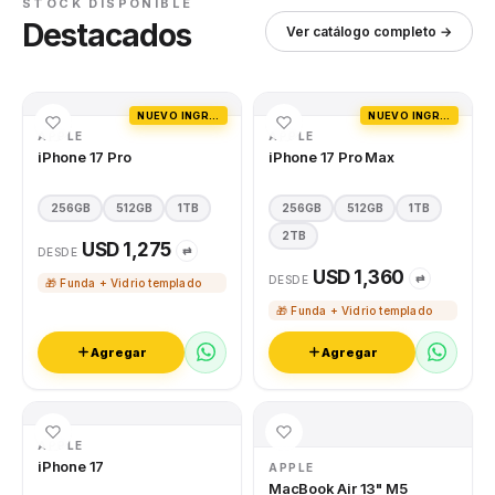
STOCK DISPONIBLE
Destacados
Ver catálogo completo →
NUEVO INGRESO
NUEVO INGRESO
APPLE
APPLE
iPhone 17 Pro
iPhone 17 Pro Max
256GB
512GB
1TB
256GB
512GB
1TB
2TB
USD 1,275
⇄
DESDE
USD 1,360
⇄
DESDE
🎁 Funda + Vidrio templado
🎁 Funda + Vidrio templado
Agregar
Agregar
APPLE
iPhone 17
APPLE
MacBook Air 13" M5