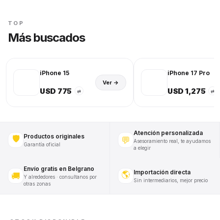
TOP
Más buscados
iPhone 15
iPhone 17 Pro
Ver →
USD 775
USD 1,275
⇄
⇄
Atención personalizada
Productos originales
🛡️
💬
Asesoramiento real, te ayudamos
Garantía oficial
a elegir
Envío gratis en Belgrano
Importación directa
🌎
🚚
Y alrededores · consultanos por
Sin intermediarios, mejor precio
otras zonas