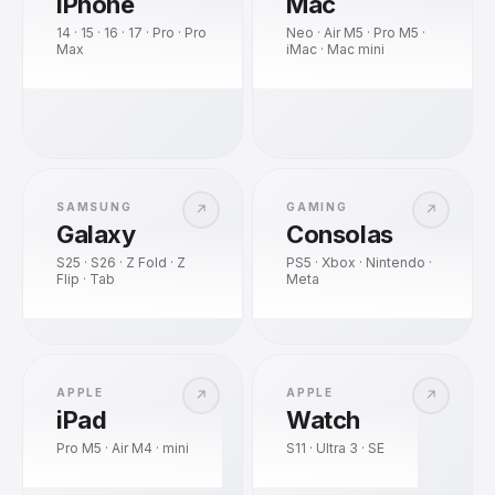
iPhone
Mac
14 · 15 · 16 · 17 · Pro · Pro
Neo · Air M5 · Pro M5 ·
Max
iMac · Mac mini
SAMSUNG
GAMING
↗
↗
Galaxy
Consolas
S25 · S26 · Z Fold · Z
PS5 · Xbox · Nintendo ·
Flip · Tab
Meta
APPLE
APPLE
↗
↗
iPad
Watch
Pro M5 · Air M4 · mini
S11 · Ultra 3 · SE