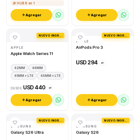
🎁 HUB 8 en 1
Agregar
Agregar
NUEVO INGRESO
NUEVO INGRESO
APPLE
AirPods Pro 3
APPLE
Apple Watch Series 11
USD 294
⇄
42MM
46MM
41MM + LTE
45MM + LTE
USD 440
⇄
DESDE
Agregar
Agregar
NUEVO INGRESO
NUEVO INGRESO
SAMSUNG
SAMSUNG
Galaxy S26 Ultra
Galaxy S26