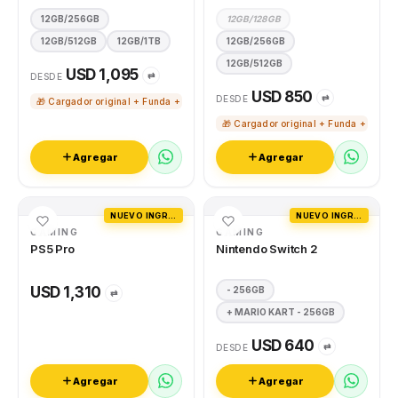
12GB/256GB
12GB/128GB
12GB/512GB
12GB/1TB
12GB/256GB
12GB/512GB
USD 1,095
⇄
DESDE
USD 850
⇄
DESDE
🎁 Cargador original + Funda + Vidrio templado
🎁 Cargador original + Funda + Vidri
Agregar
Agregar
NUEVO INGRESO
NUEVO INGRESO
GAMING
GAMING
PS5 Pro
Nintendo Switch 2
USD 1,310
- 256GB
⇄
+ MARIO KART - 256GB
USD 640
⇄
DESDE
Agregar
Agregar