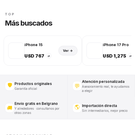
TOP
Más buscados
iPhone 15
iPhone 17 Pro
Ver →
USD 767
USD 1,275
⇄
⇄
Atención personalizada
Productos originales
🛡️
💬
Asesoramiento real, te ayudamos
Garantía oficial
a elegir
Envío gratis en Belgrano
Importación directa
🌎
🚚
Y alrededores · consultanos por
Sin intermediarios, mejor precio
otras zonas