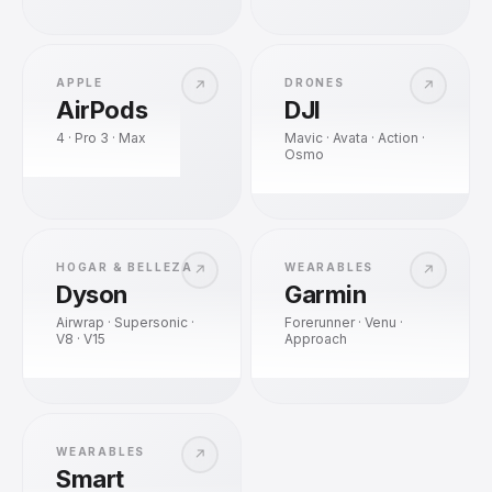
APPLE
DRONES
↗
↗
AirPods
DJI
4 · Pro 3 · Max
Mavic · Avata · Action ·
Osmo
HOGAR & BELLEZA
WEARABLES
↗
↗
Dyson
Garmin
Airwrap · Supersonic ·
Forerunner · Venu ·
V8 · V15
Approach
WEARABLES
↗
Smart