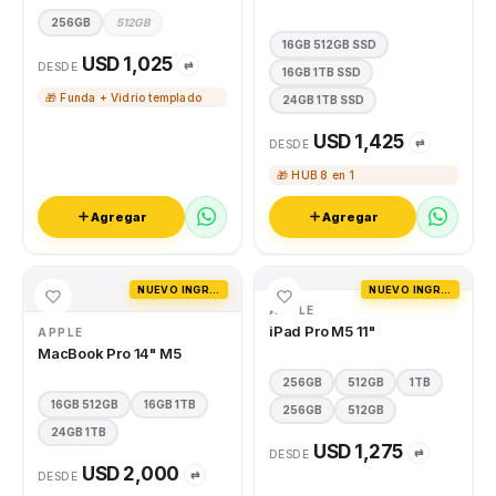
256GB
512GB
16GB 512GB SSD
USD 1,025
⇄
DESDE
16GB 1TB SSD
🎁 Funda + Vidrio templado
24GB 1TB SSD
USD 1,425
⇄
DESDE
🎁 HUB 8 en 1
Agregar
Agregar
NUEVO INGRESO
NUEVO INGRESO
APPLE
iPad Pro M5 11"
APPLE
MacBook Pro 14" M5
256GB
512GB
1TB
16GB 512GB
16GB 1TB
256GB
512GB
24GB 1TB
USD 1,275
⇄
DESDE
USD 2,000
⇄
DESDE