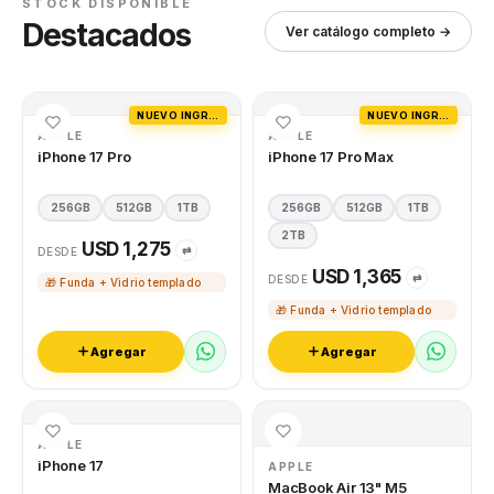
STOCK DISPONIBLE
Destacados
Ver catálogo completo →
NUEVO INGRESO
NUEVO INGRESO
APPLE
APPLE
iPhone 17 Pro
iPhone 17 Pro Max
256GB
512GB
1TB
256GB
512GB
1TB
2TB
USD 1,275
⇄
DESDE
USD 1,365
⇄
DESDE
🎁 Funda + Vidrio templado
🎁 Funda + Vidrio templado
Agregar
Agregar
APPLE
iPhone 17
APPLE
MacBook Air 13" M5