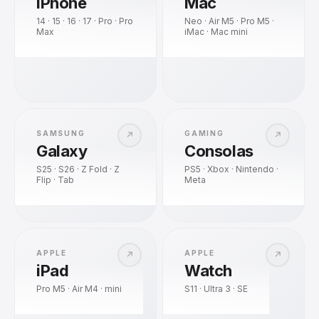
iPhone
Mac
14 · 15 · 16 · 17 · Pro · Pro
Neo · Air M5 · Pro M5 ·
Max
iMac · Mac mini
SAMSUNG
GAMING
↗
↗
Galaxy
Consolas
S25 · S26 · Z Fold · Z
PS5 · Xbox · Nintendo ·
Flip · Tab
Meta
APPLE
APPLE
↗
↗
iPad
Watch
Pro M5 · Air M4 · mini
S11 · Ultra 3 · SE