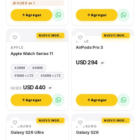
🎁 HUB 8 en 1
Agregar
Agregar
NUEVO INGRESO
NUEVO INGRESO
APPLE
AirPods Pro 3
APPLE
Apple Watch Series 11
USD 294
⇄
42MM
46MM
41MM + LTE
45MM + LTE
USD 440
⇄
DESDE
Agregar
Agregar
NUEVO INGRESO
NUEVO INGRESO
SAMSUNG
SAMSUNG
Galaxy S26 Ultra
Galaxy S26