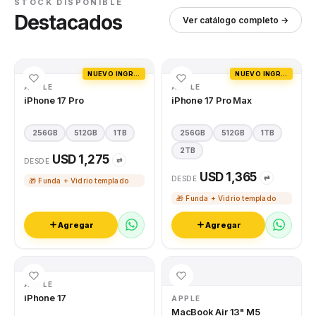
STOCK DISPONIBLE
Destacados
Ver catálogo completo →
NUEVO INGRESO
NUEVO INGRESO
APPLE
APPLE
iPhone 17 Pro
iPhone 17 Pro Max
256GB
512GB
1TB
256GB
512GB
1TB
2TB
USD 1,275
⇄
DESDE
USD 1,365
⇄
DESDE
🎁 Funda + Vidrio templado
🎁 Funda + Vidrio templado
Agregar
Agregar
APPLE
iPhone 17
APPLE
MacBook Air 13" M5