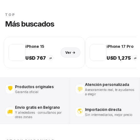
TOP
Más buscados
iPhone 15
iPhone 17 Pro
Ver →
USD 767
USD 1,275
⇄
⇄
Atención personalizada
Productos originales
🛡️
💬
Asesoramiento real, te ayudamos
Garantía oficial
a elegir
Envío gratis en Belgrano
Importación directa
🌎
🚚
Y alrededores · consultanos por
Sin intermediarios, mejor precio
otras zonas