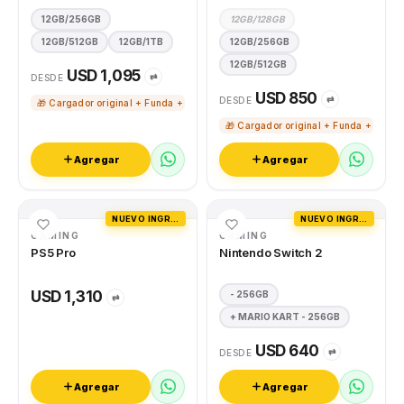
12GB/256GB
12GB/128GB
12GB/512GB
12GB/1TB
12GB/256GB
12GB/512GB
USD 1,095
⇄
DESDE
USD 850
⇄
DESDE
🎁 Cargador original + Funda + Vidrio templado
🎁 Cargador original + Funda + Vidri
Agregar
Agregar
NUEVO INGRESO
NUEVO INGRESO
GAMING
GAMING
PS5 Pro
Nintendo Switch 2
USD 1,310
- 256GB
⇄
+ MARIO KART - 256GB
USD 640
⇄
DESDE
Agregar
Agregar