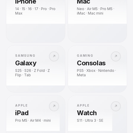
iPhone
Mac
14 · 15 · 16 · 17 · Pro · Pro
Neo · Air M5 · Pro M5 ·
Max
iMac · Mac mini
SAMSUNG
GAMING
↗
↗
Galaxy
Consolas
S25 · S26 · Z Fold · Z
PS5 · Xbox · Nintendo ·
Flip · Tab
Meta
APPLE
APPLE
↗
↗
iPad
Watch
Pro M5 · Air M4 · mini
S11 · Ultra 3 · SE