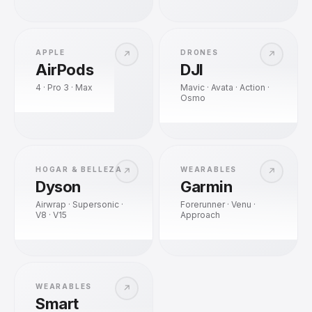
APPLE
DRONES
↗
↗
AirPods
DJI
4 · Pro 3 · Max
Mavic · Avata · Action ·
Osmo
HOGAR & BELLEZA
WEARABLES
↗
↗
Dyson
Garmin
Airwrap · Supersonic ·
Forerunner · Venu ·
V8 · V15
Approach
WEARABLES
↗
Smart