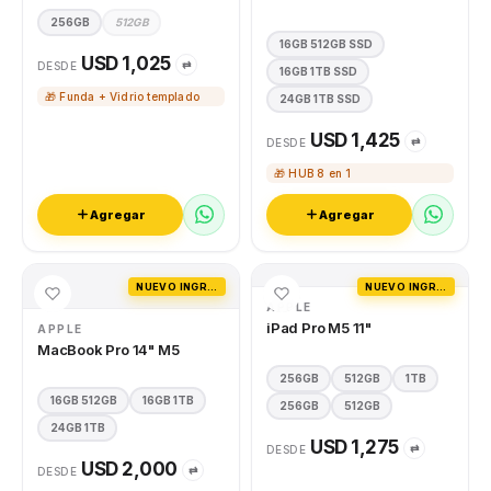
256GB
512GB
16GB 512GB SSD
USD 1,025
⇄
DESDE
16GB 1TB SSD
🎁 Funda + Vidrio templado
24GB 1TB SSD
USD 1,425
⇄
DESDE
🎁 HUB 8 en 1
Agregar
Agregar
NUEVO INGRESO
NUEVO INGRESO
APPLE
iPad Pro M5 11"
APPLE
MacBook Pro 14" M5
256GB
512GB
1TB
16GB 512GB
16GB 1TB
256GB
512GB
24GB 1TB
USD 1,275
⇄
DESDE
USD 2,000
⇄
DESDE