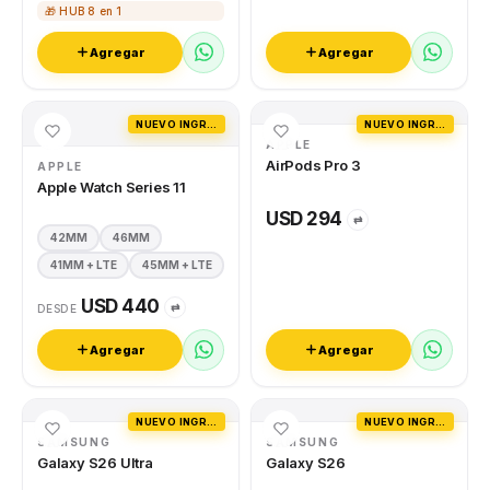
🎁 HUB 8 en 1
Agregar
Agregar
NUEVO INGRESO
NUEVO INGRESO
APPLE
AirPods Pro 3
APPLE
Apple Watch Series 11
USD 294
⇄
42MM
46MM
41MM + LTE
45MM + LTE
USD 440
⇄
DESDE
Agregar
Agregar
NUEVO INGRESO
NUEVO INGRESO
SAMSUNG
SAMSUNG
Galaxy S26 Ultra
Galaxy S26