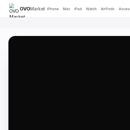
OVO
Market
iPhone
Mac
iPad
Watch
AirPods
Acces