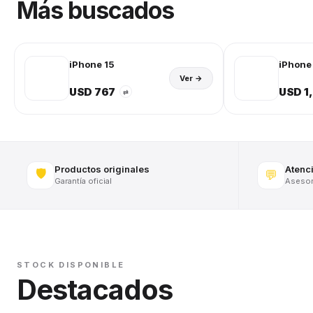
Más buscados
iPhone 15
iPhone 
Ver →
USD 767
USD 1
⇄
Productos originales
Atenc
🛡️
💬
Garantía oficial
Asesora
STOCK DISPONIBLE
Destacados