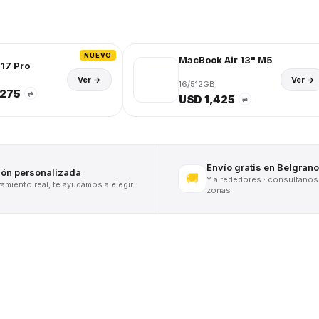
NUEVO
MacBook Air 13" M5
17 Pro
Ver →
Ver →
16/512GB
,275
⇄
USD 1,425
⇄
Envío gratis en Belgrano
ión personalizada
🚚
Y alrededores · consultanos
miento real, te ayudamos a elegir
zonas