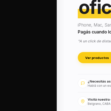
ofic
iPhone, Mac, Sa
Pagás cuando lo 
"A un click de dista
Ver productos
¿Necesitás as
Hablá con un es
Visitá nuestra 
Belgrano, CABA 