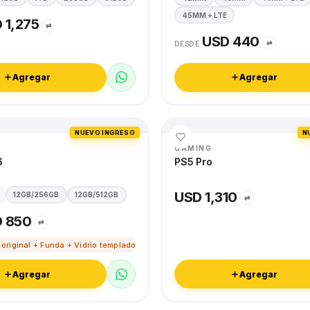
45MM + LTE
 1,275
⇄
USD 440
⇄
DESDE
Agregar
Agregar
NUEVO INGRESO
N
GAMING
6
PS5 Pro
USD 1,310
12GB/256GB
12GB/512GB
⇄
 850
⇄
 original + Funda + Vidrio templado
Agregar
Agregar