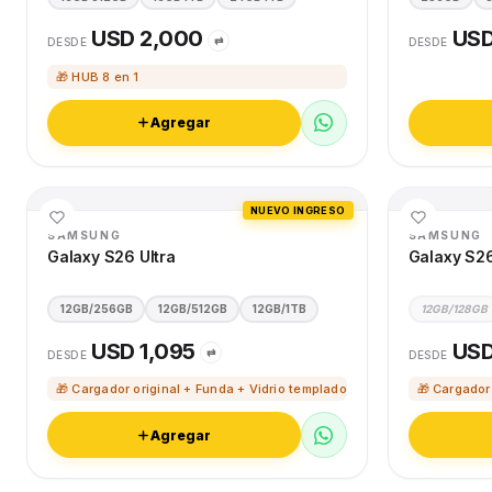
USD 2,000
USD
⇄
DESDE
DESDE
🎁 HUB 8 en 1
Agregar
NUEVO INGRESO
SAMSUNG
SAMSUNG
Galaxy S26 Ultra
Galaxy S2
12GB/256GB
12GB/512GB
12GB/1TB
12GB/128GB
USD 1,095
USD
⇄
DESDE
DESDE
🎁 Cargador original + Funda + Vidrio templado
🎁 Cargador
Agregar