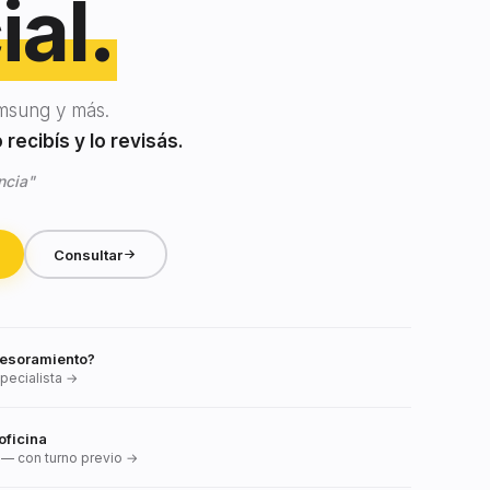
ial.
msung y más.
recibís y lo revisás.
ncia"
Consultar
esoramiento?
pecialista →
oficina
— con turno previo →