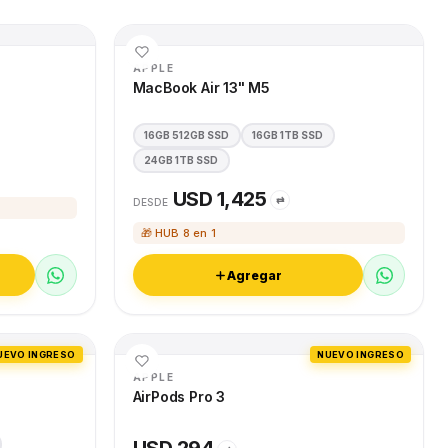
APPLE
MacBook Air 13" M5
16GB 512GB SSD
16GB 1TB SSD
24GB 1TB SSD
USD 1,425
⇄
DESDE
🎁 HUB 8 en 1
Agregar
UEVO INGRESO
NUEVO INGRESO
APPLE
AirPods Pro 3