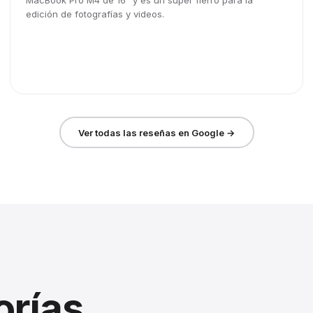
MacBook Pro M4 de 16" y es un súper fierro para la
edición de fotografías y videos.
Ver todas las reseñas en Google →
orías