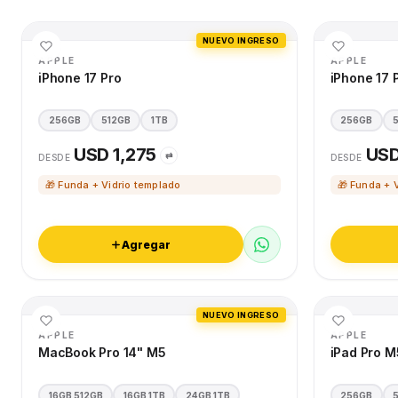
NUEVO INGRESO
APPLE
APPLE
iPhone 17 Pro
iPhone 17 
256GB
512GB
1TB
256GB
USD 1,275
USD
⇄
DESDE
DESDE
🎁 Funda + Vidrio templado
🎁 Funda + 
Agregar
NUEVO INGRESO
APPLE
APPLE
MacBook Pro 14" M5
iPad Pro M
16GB 512GB
16GB 1TB
24GB 1TB
256GB