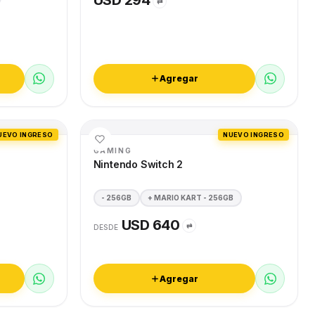
USD 294
⇄
Agregar
UEVO INGRESO
NUEVO INGRESO
GAMING
Nintendo Switch 2
- 256GB
+ MARIO KART - 256GB
USD 640
⇄
DESDE
Agregar