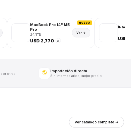
NUEVO
MacBook Pro 14" M5
iPad (
Pro
Ver →
24/1TB
USD 
USD 2,770
⇄
Importación directa
🌎
 por otras
Sin intermediarios, mejor precio
Ver catálogo completo →