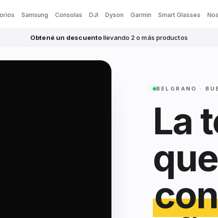
orios
Samsung
Consolas
DJI
Dyson
Garmin
Smart Glasses
Nos
Obtené un descuento
llevando 2 o más productos
BELGRANO · BU
La 
que
con