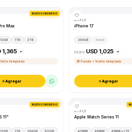
NUEVO INGRESO
APPLE
Pro Max
iPhone 17
512GB
1TB
2TB
256GB
512GB
 1,365
USD 1,025
⇄
⇄
DESDE
Vidrio templado
🎁 Funda + Vidrio templado
Agregar
Agregar
NUEVO INGRESO
N
APPLE
5 11"
Apple Watch Series 11
512GB
1TB
256GB
512GB
42MM
46MM
41MM + LTE