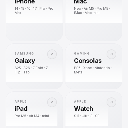
iPhone
Mac
14 · 15 · 16 · 17 · Pro · Pro
Neo · Air M5 · Pro M5 ·
Max
iMac · Mac mini
SAMSUNG
GAMING
↗
↗
Galaxy
Consolas
S25 · S26 · Z Fold · Z
PS5 · Xbox · Nintendo ·
Flip · Tab
Meta
APPLE
APPLE
↗
↗
iPad
Watch
Pro M5 · Air M4 · mini
S11 · Ultra 3 · SE