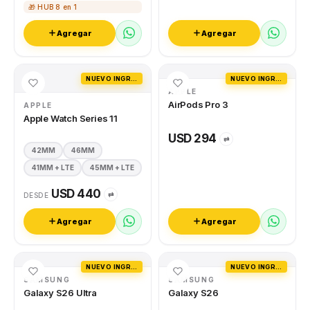
🎁 HUB 8 en 1
Agregar
Agregar
NUEVO INGRESO
NUEVO INGRESO
APPLE
AirPods Pro 3
APPLE
Apple Watch Series 11
USD 294
⇄
42MM
46MM
41MM + LTE
45MM + LTE
USD 440
⇄
DESDE
Agregar
Agregar
NUEVO INGRESO
NUEVO INGRESO
SAMSUNG
SAMSUNG
Galaxy S26 Ultra
Galaxy S26