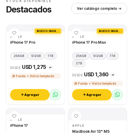
STOCK DISPONIBLE
Destacados
Ver catálogo completo →
NUEVO INGRESO
NUEVO INGRESO
APPLE
APPLE
iPhone 17 Pro
iPhone 17 Pro Max
256GB
512GB
1TB
256GB
512GB
1TB
2TB
USD 1,275
⇄
DESDE
USD 1,360
⇄
DESDE
🎁 Funda + Vidrio templado
🎁 Funda + Vidrio templado
Agregar
Agregar
APPLE
iPhone 17
APPLE
MacBook Air 13" M5