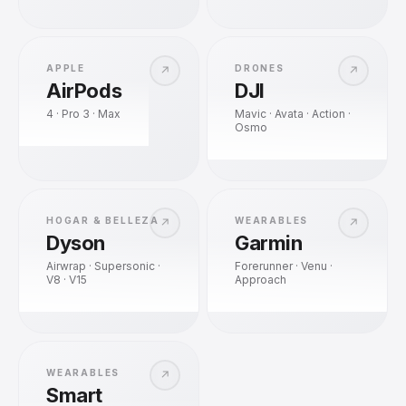
APPLE
DRONES
↗
↗
AirPods
DJI
4 · Pro 3 · Max
Mavic · Avata · Action ·
Osmo
HOGAR & BELLEZA
WEARABLES
↗
↗
Dyson
Garmin
Airwrap · Supersonic ·
Forerunner · Venu ·
V8 · V15
Approach
WEARABLES
↗
Smart