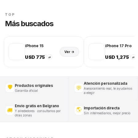
TOP
Más buscados
iPhone 15
iPhone 17 Pro
Ver →
USD 775
USD 1,275
⇄
⇄
Atención personalizada
Productos originales
🛡️
💬
Asesoramiento real, te ayudamos
Garantía oficial
a elegir
Envío gratis en Belgrano
Importación directa
🌎
🚚
Y alrededores · consultanos por
Sin intermediarios, mejor precio
otras zonas