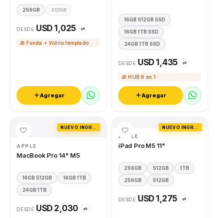
256GB
512GB
16GB 512GB SSD
USD 1,025
⇄
DESDE
16GB 1TB SSD
🎁 Funda + Vidrio templado
24GB 1TB SSD
USD 1,435
⇄
DESDE
🎁 HUB 8 en 1
Agregar
Agregar
NUEVO INGRESO
NUEVO INGRESO
APPLE
iPad Pro M5 11"
APPLE
MacBook Pro 14" M5
256GB
512GB
1TB
16GB 512GB
16GB 1TB
256GB
512GB
24GB 1TB
USD 1,275
⇄
DESDE
USD 2,030
⇄
DESDE