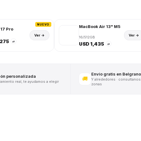
NUEVO
MacBook Air 13" M5
17 Pro
Ver →
Ver →
16/512GB
,275
⇄
USD 1,435
⇄
Envío gratis en Belgrano
ión personalizada
🚚
Y alrededores · consultanos
miento real, te ayudamos a elegir
zonas