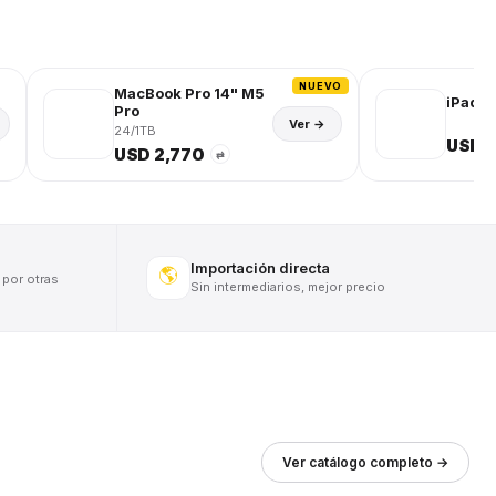
NUEVO
MacBook Pro 14" M5
iPad (
Pro
Ver →
24/1TB
USD 
USD 2,770
⇄
Importación directa
🌎
 por otras
Sin intermediarios, mejor precio
Ver catálogo completo →