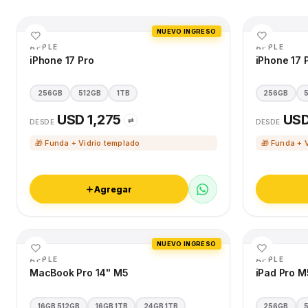
NUEVO INGRESO
APPLE
APPLE
iPhone 17 Pro
iPhone 17 
256GB
512GB
1TB
256GB
USD 1,275
USD
⇄
DESDE
DESDE
🎁 Funda + Vidrio templado
🎁 Funda + 
Agregar
NUEVO INGRESO
APPLE
APPLE
MacBook Pro 14" M5
iPad Pro M
16GB 512GB
16GB 1TB
24GB 1TB
256GB