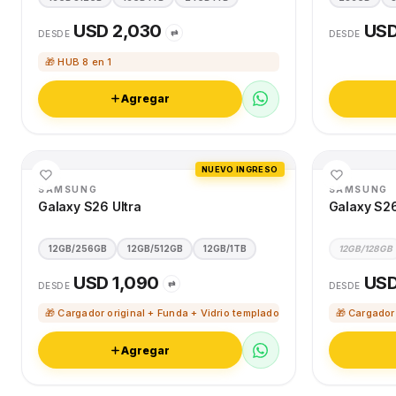
USD 2,030
USD
⇄
DESDE
DESDE
🎁 HUB 8 en 1
Agregar
NUEVO INGRESO
SAMSUNG
SAMSUNG
Galaxy S26 Ultra
Galaxy S2
12GB/256GB
12GB/512GB
12GB/1TB
12GB/128GB
USD 1,090
USD
⇄
DESDE
DESDE
🎁 Cargador original + Funda + Vidrio templado
🎁 Cargador
Agregar