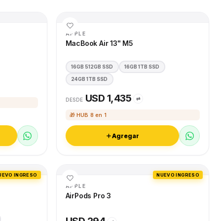
APPLE
MacBook Air 13" M5
16GB 512GB SSD
16GB 1TB SSD
24GB 1TB SSD
USD 1,435
⇄
DESDE
🎁 HUB 8 en 1
Agregar
UEVO INGRESO
NUEVO INGRESO
APPLE
AirPods Pro 3