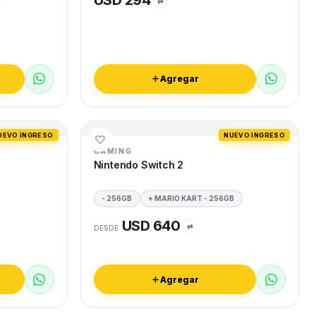
USD 294
⇄
Agregar
UEVO INGRESO
NUEVO INGRESO
GAMING
Nintendo Switch 2
- 256GB
+ MARIO KART - 256GB
USD 640
⇄
DESDE
Agregar