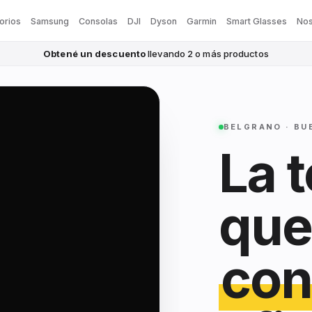
orios
Samsung
Consolas
DJI
Dyson
Garmin
Smart Glasses
Nos
Obtené un descuento
llevando 2 o más productos
BELGRANO · BU
La 
que
con