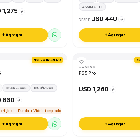
45MM + LTE
 1,275
⇄
USD 440
⇄
DESDE
Agregar
Agregar
NUEVO INGRESO
N
GAMING
6
PS5 Pro
USD 1,260
12GB/256GB
12GB/512GB
⇄
 860
⇄
 original + Funda + Vidrio templado
Agregar
Agregar