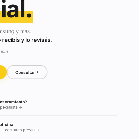
ial.
msung y más.
recibís y lo revisás.
ncia"
Consultar
esoramiento?
pecialista →
oficina
— con turno previo →