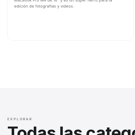
MacBook Pro M4 de 16" y es un súper fierro para la
edición de fotografías y videos.
EXPLORAR
Todas las categ