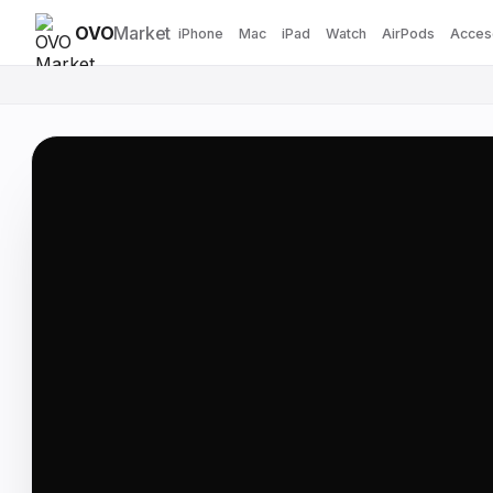
OVO
Market
iPhone
Mac
iPad
Watch
AirPods
Acces