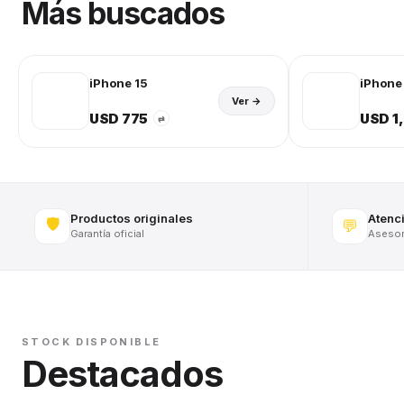
Más buscados
iPhone 15
iPhone 
Ver →
USD 775
USD 1
⇄
Productos originales
Atenc
🛡️
💬
Garantía oficial
Asesora
STOCK DISPONIBLE
Destacados