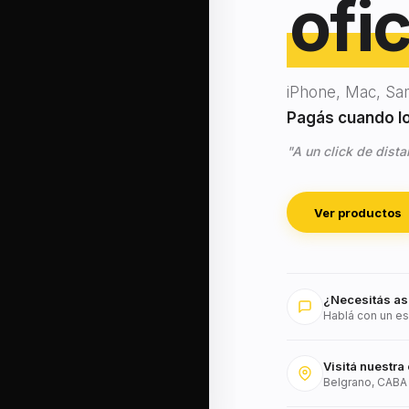
ofic
iPhone, Mac, Sa
Pagás cuando lo 
"A un click de dista
Ver productos
¿Necesitás as
Hablá con un es
Visitá nuestra 
Belgrano, CABA 