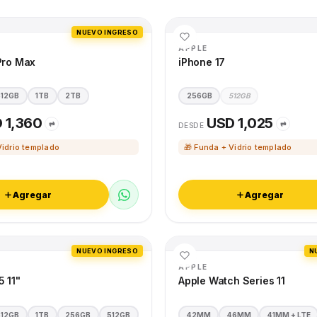
NUEVO INGRESO
APPLE
Pro Max
iPhone 17
512GB
1TB
2TB
256GB
512GB
 1,360
USD 1,025
⇄
⇄
DESDE
Vidrio templado
🎁 Funda + Vidrio templado
Agregar
Agregar
NUEVO INGRESO
N
APPLE
5 11"
Apple Watch Series 11
512GB
1TB
256GB
512GB
42MM
46MM
41MM + LTE